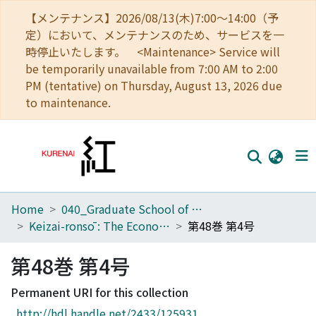
【メンテナンス】2026/08/13(木)7:00～14:00（予
定）において、メンテナンスのため、サービスを一
時停止いたします。 <Maintenance> Service will
be temporarily unavailable from 7:00 AM to 2:00
PM (tentative) on Thursday, August 13, 2026 due
to maintenance.
Home
040_Graduate School of Economics
Home
Keizai-ronsō : The Economic Review
第48巻 第4号
Communities
第48巻 第4号
Browse
Permanent URI for this collection
Download Ranking
http://hdl.handle.net/2433/125931