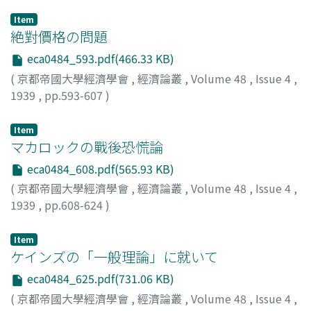
Item
絶對價格の問題
eca0484_593.pdf(466.33 KB)
(
京都帝國大學經濟學會
,
經濟論叢
,
Volume 48
,
Issue 4
,
1939
,
pp.593-607
)
高田, 保馬
;
Takata, Yasuma
;
タカタ, ヤスマ
Item
マカロックの戰後恐慌論
eca0484_608.pdf(565.93 KB)
(
京都帝國大學經濟學會
,
經濟論叢
,
Volume 48
,
Issue 4
,
1939
,
pp.608-624
)
谷口, 吉彦
;
Taniguchi, Yoshihiko
;
タニグチ, ヨシヒコ
Item
ケインズの「一般理論」に就いて
eca0484_625.pdf(731.06 KB)
(
京都帝國大學經濟學會
,
經濟論叢
,
Volume 48
,
Issue 4
,