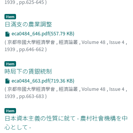
1939
,
pp.625-645
)
柴田, 敬
;
Shibata, Kei
;
シバタ, ケイ
Item
日滿支の農業調整
eca0484_646.pdf(557.79 KB)
(
京都帝國大學經濟學會
,
經濟論叢
,
Volume 48
,
Issue 4
,
1939
,
pp.646-662
)
八木, 芳之助
;
Yagi, Yoshinosuke
;
ヤギ, ヨシノスケ
Item
時局下の賃銀統制
eca0484_663.pdf(719.36 KB)
(
京都帝國大學經濟學會
,
經濟論叢
,
Volume 48
,
Issue 4
,
1939
,
pp.663-683
)
大塚, 一朗
;
Otsuka, Ichiro
;
オオツカ, イチロウ
Item
日本資本主義の性質に就て - 農村社會機構を中
心として -