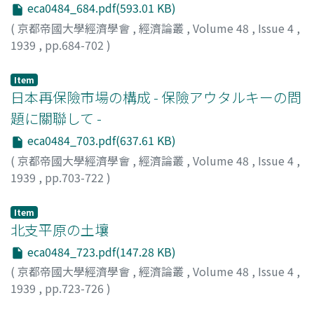
eca0484_684.pdf(593.01 KB)
(
京都帝國大學經濟學會
,
經濟論叢
,
Volume 48
,
Issue 4
,
1939
,
pp.684-702
)
堀江, 保藏
;
Horie, Yasuzo
;
ホリエ, ヤスゾウ
Item
日本再保險市場の構成 - 保險アウタルキーの問
題に關聯して -
eca0484_703.pdf(637.61 KB)
(
京都帝國大學經濟學會
,
經濟論叢
,
Volume 48
,
Issue 4
,
1939
,
pp.703-722
)
佐波, 宣平
;
Sawa, Sempei
;
サワ, センペイ
Item
北支平原の土壤
eca0484_723.pdf(147.28 KB)
(
京都帝國大學經濟學會
,
經濟論叢
,
Volume 48
,
Issue 4
,
1939
,
pp.723-726
)
菊田, 太郎
;
Kikuta, Taro
;
キクタ, タロウ