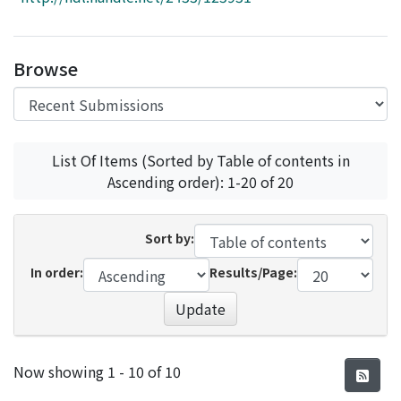
Access Statistics
Library Network
Browse
List Of Items (Sorted by Table of contents in
Ascending order): 1-20 of 20
Sort by:
In order:
Results/Page:
Update
Recent Submissions
Now showing
1 - 10 of 10