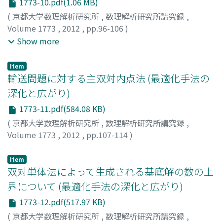
1773-10.pdf(1.06 MB)
(
京都大学数理解析研究所
,
数理解析研究所講究録
,
Volume 1773
,
2012
,
pp.96-106
)
岩根, 秀直
;
吉良, 知文
;
穴井, 宏和
;
IWANE, HIDENAO
;
KIRA,
Show more
AKIFUMI
;
ANAI, HIROKAZU
;
イワネ, ヒデナオ
;
キラ, アキ
フミ
;
アナイ, ヒロカズ
Item
輸送問題に対する主双対内点法 (最適化手法の
深化と広がり)
1773-11.pdf(584.08 KB)
(
京都大学数理解析研究所
,
数理解析研究所講究録
,
Volume 1773
,
2012
,
pp.107-114
)
小崎, 敏寛
;
Kosaki, Toshihiro
;
コサキ, トシヒロ
Item
双対単体法によって生成される基底解の数の上
界について (最適化手法の深化と広がり)
1773-12.pdf(517.97 KB)
(
京都大学数理解析研究所
,
数理解析研究所講究録
,