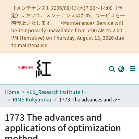
【メンテナンス】2026/08/13(木)7:00～14:00（予
定）において、メンテナンスのため、サービスを一
時停止いたします。 <Maintenance> Service will
be temporarily unavailable from 7:00 AM to 2:00
PM (tentative) on Thursday, August 13, 2026 due
to maintenance.
Home
400_Research Institute for Mathematical Sciences
Home
RIMS Kokyuroku
1773 The advances and applications of optimization method
Communities
1773 The advances and
Browse
applications of optimization
Download Ranking
method