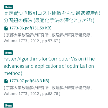
Takano, Yuichi
;
Sotirov, Renata
;
高野, 祐一
;
タカノ, ユウ
イチ
Item
固定費つき取引コスト関数をもつ最適資産配
分問題の解法 (最適化手法の深化と広がり)
1773-06.pdf(751.59 KB)
(
京都大学数理解析研究所
,
数理解析研究所講究録
,
Volume 1773
,
2012
,
pp.57-67
)
河野, 将希
;
福嶋, 雅夫
;
Kono, Masaki
;
Fukushima, Masao
;
コウノ, マサキ
;
フクシマ, マサオ
Item
Faster Algorithms for Computer Vision (The
advances and applications of optimization
method)
1773-07.pdf(643.3 KB)
(
京都大学数理解析研究所
,
数理解析研究所講究録
,
Volume 1773
,
2012
,
pp.68-76
)
Masaki, Toshiyuki
;
Kuno, Takahito
;
正木, 俊行
;
久野, 誉
人
;
マサキ, トシユキ
;
クノ, タカヒト
Item