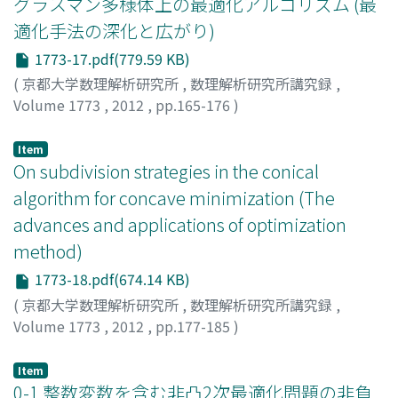
グラスマン多様体上の最適化アルゴリズム (最
適化手法の深化と広がり)
1773-17.pdf(779.59 KB)
(
京都大学数理解析研究所
,
数理解析研究所講究録
,
Volume 1773
,
2012
,
pp.165-176
)
佐藤, 寛之
;
岩井, 敏洋
;
Sato, Hiroyuki
;
Iwai, Toshihiro
;
サ
トウ, ヒロユキ
;
イワイ, トシヒロ
Item
On subdivision strategies in the conical
algorithm for concave minimization (The
advances and applications of optimization
method)
1773-18.pdf(674.14 KB)
(
京都大学数理解析研究所
,
数理解析研究所講究録
,
Volume 1773
,
2012
,
pp.177-185
)
Ishihama, Tomohiro
;
Kuno, Takahito
;
石濱, 友裕
;
久野, 誉
人
;
イシハマ, トモヒロ
;
クノ, タカヒト
Item
0-1 整数変数を含む非凸2次最適化問題の非負