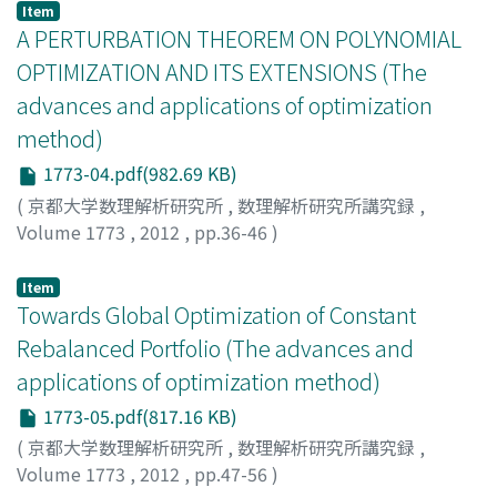
ヤスダ, コウヘイ
;
ハヤシ, シュンスケ
Item
A PERTURBATION THEOREM ON POLYNOMIAL
OPTIMIZATION AND ITS EXTENSIONS (The
advances and applications of optimization
method)
1773-04.pdf(982.69 KB)
(
京都大学数理解析研究所
,
数理解析研究所講究録
,
Volume 1773
,
2012
,
pp.36-46
)
Muramatsu, Masakazu
;
Waki, Hayato
;
村松, 正和
;
脇, 隼
人
;
ムラマツ, マサカズ
;
ワキ, ハヤト
Item
Towards Global Optimization of Constant
Rebalanced Portfolio (The advances and
applications of optimization method)
1773-05.pdf(817.16 KB)
(
京都大学数理解析研究所
,
数理解析研究所講究録
,
Volume 1773
,
2012
,
pp.47-56
)