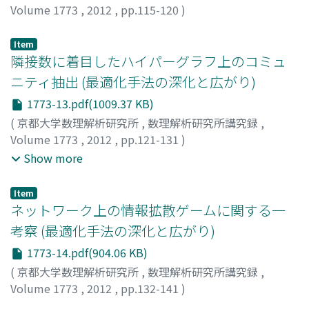
Volume 1773
,
2012
,
pp.115-120
)
北原, 知就
;
水野, 眞治
;
Kitahara, Tomonari
;
Mizuno,
Shinji
;
キタハラ, トモナリ
;
ミズノ, シンジ
Item
隣接数に着目したハイパーグラフ上のコミュ
ニティ抽出 (最適化手法の深化と広がり)
1773-13.pdf(1009.37 KB)
(
京都大学数理解析研究所
,
数理解析研究所講究録
,
Volume 1773
,
2012
,
pp.121-131
)
宮川, 裕幸
;
繁野, 麻衣子
;
高橋, 里司
;
張, 明超
;
Miyagawa,
Show more
Hiroyuki
;
Shigeno, Maiko
;
Takahashi, Satoshi
;
Zhang,
Mingchao
;
ミヤガワ, ヒロユキ
;
シゲノ, マイコ
;
タカハシ,
Item
サトシ
ネットワーク上の情報拡散ゲームに関する一
考察 (最適化手法の深化と広がり)
1773-14.pdf(904.06 KB)
(
京都大学数理解析研究所
,
数理解析研究所講究録
,
Volume 1773
,
2012
,
pp.132-141
)
竹原, 令依子
;
繁野, 麻衣子
;
Takehara, Reiko
;
Shigeno,