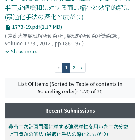
半正定値緩和に対する面的縮小と効率的解法
(最適化手法の深化と広がり)
1773-19.pdf(1.17 MB)
(
京都大学数理解析研究所
,
数理解析研究所講究録
,
Volume 1773
,
2012
,
pp.186-197
)
田中, 未来
;
中田, 和秀
;
脇, 隼人
;
Tanaka, Mirai
;
Nakata,
Show more
Kazuhide
;
Waki, Hayato
;
タナカ, ミライ
;
ナカタ, カズヒ
デ
;
ワキ, ハヤト
(current)
«
1
2
»
List Of Items (Sorted by Table of contents in
Ascending order): 1-20 of 20
Recent Submissions
非凸二次計画問題に対する強双対性を用いた二次分数
計画問題の解法 (最適化手法の深化と広がり)