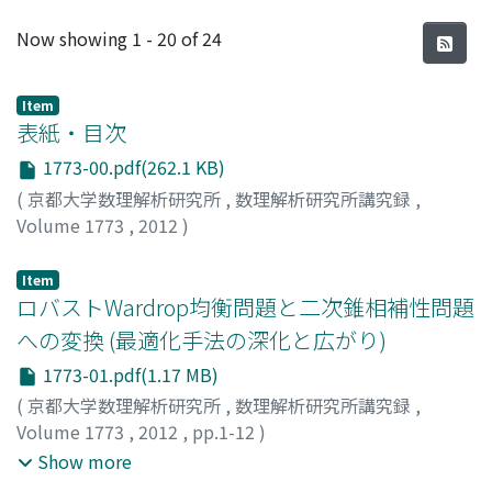
Recent Submissions
Now showing
1 - 20 of 24
Item
表紙・目次
1773-00.pdf(262.1 KB)
(
京都大学数理解析研究所
,
数理解析研究所講究録
,
Volume 1773
,
2012
)
Item
ロバストWardrop均衡問題と二次錐相補性問題
への変換 (最適化手法の深化と広がり)
1773-01.pdf(1.17 MB)
(
京都大学数理解析研究所
,
数理解析研究所講究録
,
Volume 1773
,
2012
,
pp.1-12
)
Ito, Yoshihiko
;
Takahashi, Hitoshi
;
Hayashi, Shunsuke
;
Show more
伊藤, 好彦
;
高橋, 仁
;
林, 俊介
;
イトウ, ヨシヒコ
;
タカハシ,