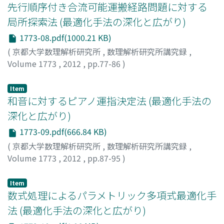
先行順序付き合流可能運搬経路問題に対する
局所探索法 (最適化手法の深化と広がり)
1773-08.pdf(1000.21 KB)
(
京都大学数理解析研究所
,
数理解析研究所講究録
,
Volume 1773
,
2012
,
pp.77-86
)
吉良, 知文
;
岩根, 秀直
;
Kira, Akifumi
;
Iwane, Hidenao
;
キ
ラ, アキフミ
;
イワネ, ヒデナオ
Item
和音に対するピアノ運指決定法 (最適化手法の
深化と広がり)
1773-09.pdf(666.84 KB)
(
京都大学数理解析研究所
,
数理解析研究所講究録
,
Volume 1773
,
2012
,
pp.87-95
)
若松, 万紗子
;
松井, 知己
;
Wakamatsu, Masako
;
Matsui,
Tomomi
;
ワカマツ, マサコ
;
マツイ, トモミ
Item
数式処理によるパラメトリック多項式最適化手
法 (最適化手法の深化と広がり)