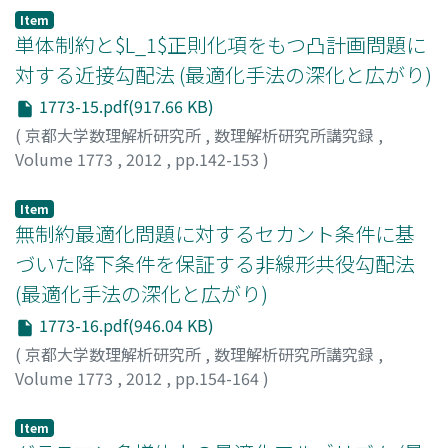
Maiko
;
タケハラ, レイコ
;
シゲノ, マイコ
Item
単体制約と$L_1$正則化項をもつ凸計画問題に
対する近接勾配法 (最適化手法の深化と広がり)
1773-15.pdf(917.66 KB)
(
京都大学数理解析研究所
,
数理解析研究所講究録
,
Volume 1773
,
2012
,
pp.142-153
)
門元, 崇
;
山下, 信雄
;
Kadomoto, So
;
Yamashita, Nobuo
;
カドモト, ソウ
;
ヤマシタ, ノブオ
Item
無制約最適化問題に対するセカント条件に基
づいた降下条件を保証する非線形共役勾配法
(最適化手法の深化と広がり)
1773-16.pdf(946.04 KB)
(
京都大学数理解析研究所
,
数理解析研究所講究録
,
Volume 1773
,
2012
,
pp.154-164
)
成島, 康史
;
矢部, 博
;
Narushima, Yasushi
;
Yabe, Hiroshi
;
ナルシマ, ヤスシ
;
ヤベ, ヒロシ
Item