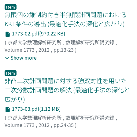
ヒトシ
;
ハヤシ, シュンスケ
Item
無限個の錐制約付き半無限計画問題における
KKT条件の導出 (最適化手法の深化と広がり)
1773-02.pdf(970.22 KB)
(
京都大学数理解析研究所
,
数理解析研究所講究録
,
Volume 1773
,
2012
,
pp.13-23
)
Okuno, Takayuki
;
Hayashi, Shunsuke
;
Fukushima,
Show more
Masao
;
奥野, 貴之
;
林, 俊介
;
福島, 雅夫
;
オクノ, タカユキ
;
ハヤシ, シュンスケ
;
フクシマ, マサオ
Item
非凸二次計画問題に対する強双対性を用いた
二次分数計画問題の解法 (最適化手法の深化と
広がり)
1773-03.pdf(1.12 MB)
(
京都大学数理解析研究所
,
数理解析研究所講究録
,
Volume 1773
,
2012
,
pp.24-35
)
安田, 浩平
;
林, 俊介
;
Yasuda, Kohei
;
Hayashi, Shunsuke
;