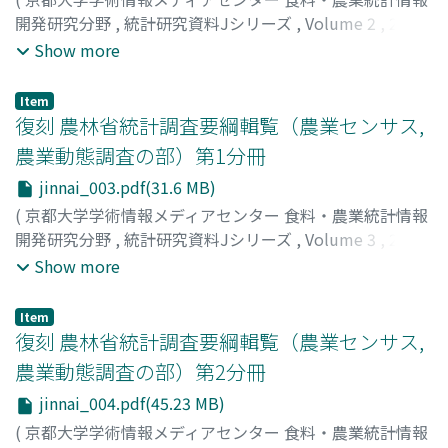
開発研究分野
,
統計研究資料Jシリーズ
,
Volume 2
,
2017
,
pp.1-254
)
Show more
京都大学学術情報メディアセンター 食料・農業統計情報
開発研究分野
;
Agricultural Economics and Information
Item
Laboratory, Academic Center for Computing and Media
復刻 農林省統計調査要綱輯覧（農業センサス,
Studies, Kyoto University
農業動態調査の部）第1分冊
jinnai_003.pdf(31.6 MB)
(
京都大学学術情報メディアセンター 食料・農業統計情報
開発研究分野
,
統計研究資料Jシリーズ
,
Volume 3
,
2018
,
pp.R1-R292
)
Show more
京都大学学術情報メディアセンター 食料・農業統計情報
開発研究分野
;
Agricultural Economics and Information
Item
Laboratory, Academic Center for Computing and Media
復刻 農林省統計調査要綱輯覧（農業センサス,
Studies, Kyoto University
農業動態調査の部）第2分冊
jinnai_004.pdf(45.23 MB)
(
京都大学学術情報メディアセンター 食料・農業統計情報