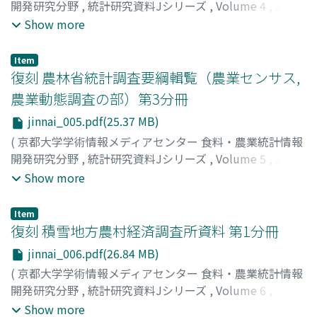
開発研究分野
,
統計研究資料Jシリーズ
,
Volume 4
,
2018
,
pp.R1-R394
)
Show more
京都大学学術情報メディアセンター 食料・農業統計情報
開発研究分野
;
Agricultural Economics and Information
Item
Laboratory, Academic Center for Computing and Media
復刻 農林省統計調査要綱輯覧（農業センサス,
Studies, Kyoto University
農業動態調査の部）第3分冊
jinnai_005.pdf(25.37 MB)
(
京都大学学術情報メディアセンター 食料・農業統計情報
開発研究分野
,
統計研究資料Jシリーズ
,
Volume 5
,
2018
,
pp.R1-R220
)
Show more
京都大学学術情報メディアセンター 食料・農業統計情報
開発研究分野
;
Agricultural Economics and Information
Item
Laboratory, Academic Center for Computing and Media
復刻 積雪地方農村経済調査所資料 第1分冊
Studies, Kyoto University
jinnai_006.pdf(26.84 MB)
(
京都大学学術情報メディアセンター 食料・農業統計情報
開発研究分野
,
統計研究資料Jシリーズ
,
Volume 6
,
2020
,
pp.1-347
)
Show more