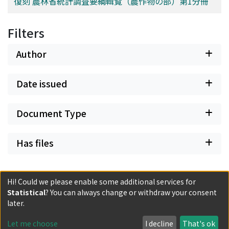
復刻 農林省統計調査要綱輯覧（農作物の部）第1分冊
Filters
Author
Date issued
Document Type
Has files
Hi! Could we please enable some additional services for
Statistical
? You can always change or withdraw your consent
Powered by DSpace and JAIRO Crawler-List
later.
All items in KURENAI are protected by original copyright,
with all rights reserved, unless otherwise indicated.
Let me choose
I decline
That's ok