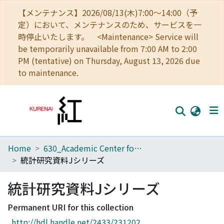
【メンテナンス】2026/08/13(木)7:00～14:00（予
定）において、メンテナンスのため、サービスを一
時停止いたします。 <Maintenance> Service will
be temporarily unavailable from 7:00 AM to 2:00
PM (tentative) on Thursday, August 13, 2026 due
to maintenance.
Home
630_Academic Center for Computing and Media Studies
Home
統計研究資料Jシリーズ
Communities
統計研究資料Jシリーズ
Browse
Permanent URI for this collection
Download Ranking
http://hdl.handle.net/2433/231202