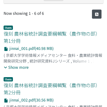
Recent Submissions
Now showing
1 - 6 of 6
Item
復刻 農林省統計調査要綱輯覧（農作物の部）
第1分冊
jinnai_001.pdf(40.98 MB)
(
京都大学学術情報メディアセンター 食料・農業統計情報
開発研究分野
,
統計研究資料Jシリーズ
,
Volume 1
,
2017
,
pp.1-374
)
Show more
京都大学学術情報メディアセンター 食料・農業統計情報
開発研究分野
;
Agricultural Economics and Information
Item
Laboratory, Academic Center for Computing and Media
復刻 農林省統計調査要綱輯覧（農作物の部）
Studies, Kyoto University
第2分冊
jinnai_002.pdf(30.56 MB)
(
京都大学学術情報メディアセンター 食料・農業統計情報