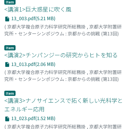
だいはるかぜをおこす) --報告書--
,
Volume 13
,
2018
,
Item
pp.1-2
<講演1>巨大惑星に吹く風
)
山極, 壽一
13_003.pdf(5.21 MB)
(
京都大学複合原子力科学研究所総務掛
,
京都大学附置研
究所・センターシンポジウム : 京都からの挑戦 (第13回)
「地球社会の調和ある共存に向けて」 京大起春風(きょう
だいはるかぜをおこす) --報告書--
,
Volume 13
,
2018
,
Item
pp.3-12
<講演2>チンパンジーの研究からヒトを知る
)
竹広, 真一
13_013.pdf(2.06 MB)
(
京都大学複合原子力科学研究所総務掛
,
京都大学附置研
究所・センターシンポジウム : 京都からの挑戦 (第13回)
「地球社会の調和ある共存に向けて」 京大起春風(きょう
だいはるかぜをおこす) --報告書--
,
Volume 13
,
2018
,
Item
pp.13-22
<講演3>ナノサイエンスで拓く新しい光科学と
)
林, 美里
エネルギー応用
13_023.pdf(1.52 MB)
(
京都大学複合原子力科学研究所総務掛
,
京都大学附置研