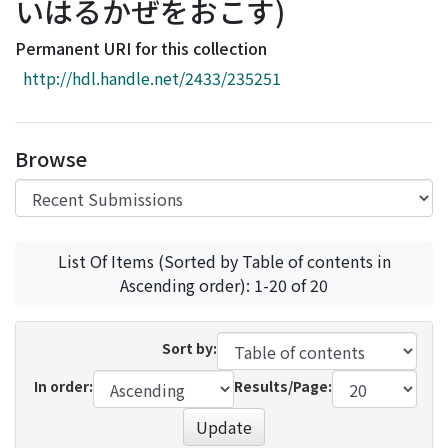
いはるかぜをおこす)
Access Statistics
Permanent URI for this collection
Library Network
http://hdl.handle.net/2433/235251
Browse
List Of Items (Sorted by Table of contents in
Ascending order): 1-20 of 20
Sort by:
In order:
Results/Page:
Update