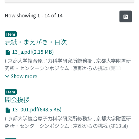
Recent Submissions
Now showing
1 - 14 of 14
Item
表紙・まえがき・目次
13_a.pdf(2.15 MB)
(
京都大学複合原子力科学研究所総務掛
,
京都大学附置研
究所・センターシンポジウム : 京都からの挑戦 (第13回)
「地球社会の調和ある共存に向けて」 京大起春風(きょう
Show more
だいはるかぜをおこす) --報告書--
,
Volume 13
,
2018
)
Item
開会挨拶
13_001.pdf(648.5 KB)
(
京都大学複合原子力科学研究所総務掛
,
京都大学附置研
究所・センターシンポジウム : 京都からの挑戦 (第13回)
「地球社会の調和ある共存に向けて」 京大起春風(きょう