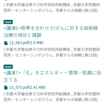
(
京都大学複合原子力科学研究所総務掛
,
京都大学附置研
究所・センターシンポジウム : 京都からの挑戦 (第13回)
「地球社会の調和ある共存に向けて」 京大起春風(きょう
だいはるかぜをおこす) --報告書--
,
Volume 13
,
2018
,
Item
pp.53-62
<講演6>照準を合わせろ!がんに対する放射線
)
髙橋, 修平
治療の現状と課題
13_063.pdf(1.9 MB)
(
京都大学複合原子力科学研究所総務掛
,
京都大学附置研
究所・センターシンポジウム : 京都からの挑戦 (第13回)
「地球社会の調和ある共存に向けて」 京大起春風(きょう
だいはるかぜをおこす) --報告書--
,
Volume 13
,
2018
,
Item
pp.63-72
<講演7>「孔」をエネルギー・環境・医療に役
)
原田, 浩
立てる
13_073.pdf(1.41 MB)
(
京都大学複合原子力科学研究所総務掛
,
京都大学附置研
究所・センターシンポジウム : 京都からの挑戦 (第13回)
「地球社会の調和ある共存に向けて」 京大起春風(きょう