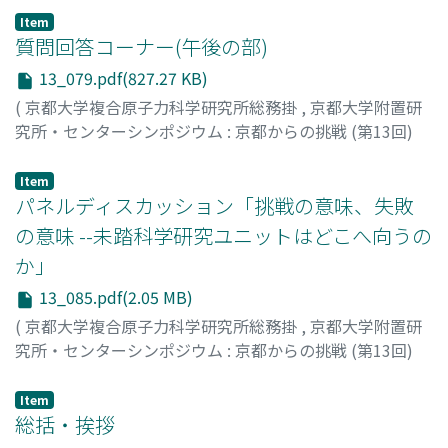
だいはるかぜをおこす) --報告書--
,
Volume 13
,
2018
,
Item
pp.73-77
質問回答コーナー(午後の部)
)
Sivaniah, Easan
;
シバニア, イーサン
;
シバニア, イーサン
13_079.pdf(827.27 KB)
(
京都大学複合原子力科学研究所総務掛
,
京都大学附置研
究所・センターシンポジウム : 京都からの挑戦 (第13回)
「地球社会の調和ある共存に向けて」 京大起春風(きょう
だいはるかぜをおこす) --報告書--
,
Volume 13
,
2018
,
Item
pp.79-83
パネルディスカッション「挑戦の意味、失敗
)
森, 信介
;
髙橋, 修平
;
原田, 浩
;
Sivaniah, Easan
の意味 --未踏科学研究ユニットはどこへ向うの
か」
13_085.pdf(2.05 MB)
(
京都大学複合原子力科学研究所総務掛
,
京都大学附置研
究所・センターシンポジウム : 京都からの挑戦 (第13回)
「地球社会の調和ある共存に向けて」 京大起春風(きょう
だいはるかぜをおこす) --報告書--
,
Volume 13
,
2018
,
Item
pp.85-105
総括・挨拶
)
山極, 壽一
;
小柳, 義夫
;
佐々木, 節
;
湯本, 貴和
;
梅澤, 俊明
;