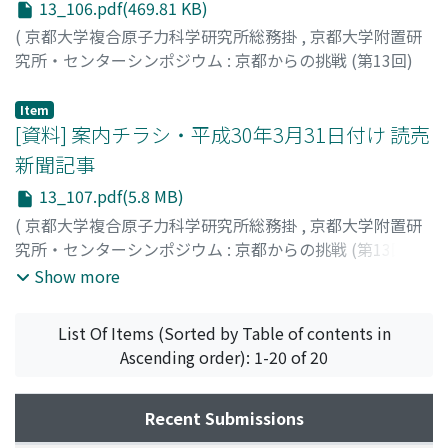
13_106.pdf(469.81 KB)
原, 正一郎
;
吉川, 左紀子
(
京都大学複合原子力科学研究所総務掛
,
京都大学附置研
究所・センターシンポジウム : 京都からの挑戦 (第13回)
「地球社会の調和ある共存に向けて」 京大起春風(きょう
だいはるかぜをおこす) --報告書--
,
Volume 13
,
2018
,
Item
pp.106-106
[資料] 案内チラシ・平成30年3月31日付け 読売
)
小柳, 義夫
新聞記事
13_107.pdf(5.8 MB)
(
京都大学複合原子力科学研究所総務掛
,
京都大学附置研
究所・センターシンポジウム : 京都からの挑戦 (第13回)
「地球社会の調和ある共存に向けて」 京大起春風(きょう
Show more
だいはるかぜをおこす) --報告書--
,
Volume 13
,
2018
,
pp.107-112
)
List Of Items (Sorted by Table of contents in
Ascending order): 1-20 of 20
Recent Submissions