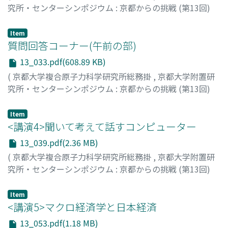
究所・センターシンポジウム : 京都からの挑戦 (第13回)
「地球社会の調和ある共存に向けて」 京大起春風(きょう
だいはるかぜをおこす) --報告書--
,
Volume 13
,
2018
,
Item
pp.23-32
質問回答コーナー(午前の部)
)
松田, 一成
13_033.pdf(608.89 KB)
(
京都大学複合原子力科学研究所総務掛
,
京都大学附置研
究所・センターシンポジウム : 京都からの挑戦 (第13回)
「地球社会の調和ある共存に向けて」 京大起春風(きょう
だいはるかぜをおこす) --報告書--
,
Volume 13
,
2018
,
Item
pp.33-38
<講演4>聞いて考えて話すコンピューター
)
竹広, 真一
;
林, 美里
;
松田, 一成
13_039.pdf(2.36 MB)
(
京都大学複合原子力科学研究所総務掛
,
京都大学附置研
究所・センターシンポジウム : 京都からの挑戦 (第13回)
「地球社会の調和ある共存に向けて」 京大起春風(きょう
だいはるかぜをおこす) --報告書--
,
Volume 13
,
2018
,
Item
pp.39-52
<講演5>マクロ経済学と日本経済
)
森, 信介
13_053.pdf(1.18 MB)