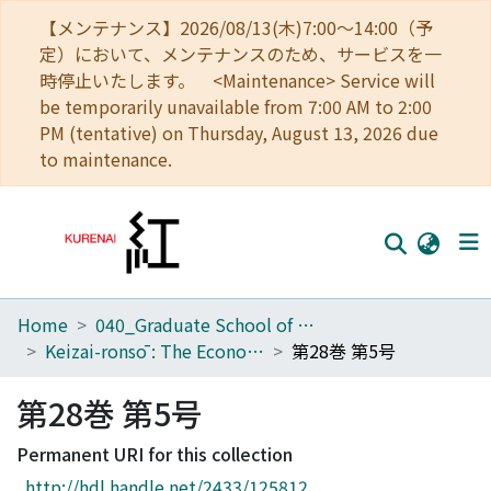
【メンテナンス】2026/08/13(木)7:00～14:00（予
定）において、メンテナンスのため、サービスを一
時停止いたします。 <Maintenance> Service will
be temporarily unavailable from 7:00 AM to 2:00
PM (tentative) on Thursday, August 13, 2026 due
to maintenance.
Home
040_Graduate School of Economics
Home
Keizai-ronsō : The Economic Review
第28巻 第5号
Communities
第28巻 第5号
Browse
Permanent URI for this collection
Download Ranking
http://hdl.handle.net/2433/125812