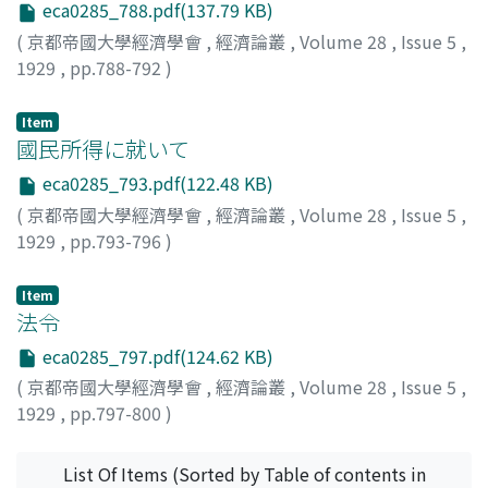
eca0285_788.pdf(137.79 KB)
(
京都帝國大學經濟學會
,
經濟論叢
,
Volume 28
,
Issue 5
,
1929
,
pp.788-792
)
藤田, 敬三
;
Fujita, Keizo
;
フジタ, ケイゾウ
Item
國民所得に就いて
eca0285_793.pdf(122.48 KB)
(
京都帝國大學經濟學會
,
經濟論叢
,
Volume 28
,
Issue 5
,
1929
,
pp.793-796
)
汐見, 三郎
;
Shiomi, Saburo
;
シオミ, サブロウ
Item
法令
eca0285_797.pdf(124.62 KB)
(
京都帝國大學經濟學會
,
經濟論叢
,
Volume 28
,
Issue 5
,
1929
,
pp.797-800
)
List Of Items (Sorted by Table of contents in