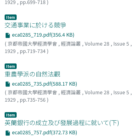
1929
,
pp.699-718
)
谷口, 吉彦
;
Taniguchi, Yoshihiko
;
タニグチ, ヨシヒコ
Item
交通事業に於ける競爭
eca0285_719.pdf(356.4 KB)
(
京都帝國大學經濟學會
,
經濟論叢
,
Volume 28
,
Issue 5
,
1929
,
pp.719-734
)
小島, 昌太郎
;
Kojima, Shotaro
;
コジマ, ショウタロウ
Item
重農學派の自然法觀
eca0285_735.pdf(588.17 KB)
(
京都帝國大學經濟學會
,
經濟論叢
,
Volume 28
,
Issue 5
,
1929
,
pp.735-756
)
山口, 正太郎
;
Yamaguchi, Shotaro
;
ヤマグチ, ショウタロ
ウ
Item
英蘭銀行の成立及び發展過程に就いて(下)
eca0285_757.pdf(372.73 KB)