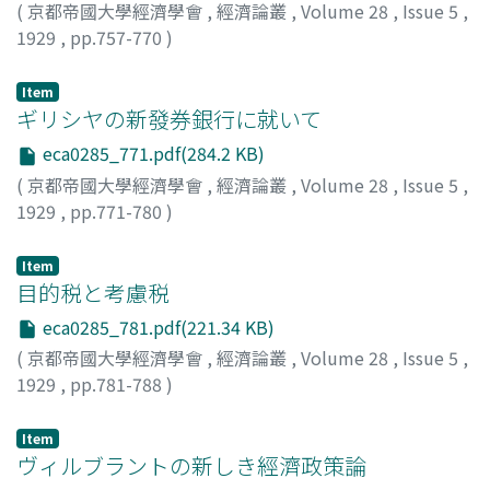
(
京都帝國大學經濟學會
,
經濟論叢
,
Volume 28
,
Issue 5
,
1929
,
pp.757-770
)
一谷, 藤一郎
;
Ichitani, Toichiro
;
イチタニ, トウイチロウ
Item
ギリシヤの新發券銀行に就いて
eca0285_771.pdf(284.2 KB)
(
京都帝國大學經濟學會
,
經濟論叢
,
Volume 28
,
Issue 5
,
1929
,
pp.771-780
)
松岡, 孝兒
;
Matsuoka, Koji
;
マツオカ, コウジ
Item
目的税と考慮税
eca0285_781.pdf(221.34 KB)
(
京都帝國大學經濟學會
,
經濟論叢
,
Volume 28
,
Issue 5
,
1929
,
pp.781-788
)
中川, 與之助
;
Nakagawa, Yonosuke
;
ナカガワ, ヨノスケ
Item
ヴィルブラントの新しき經濟政策論