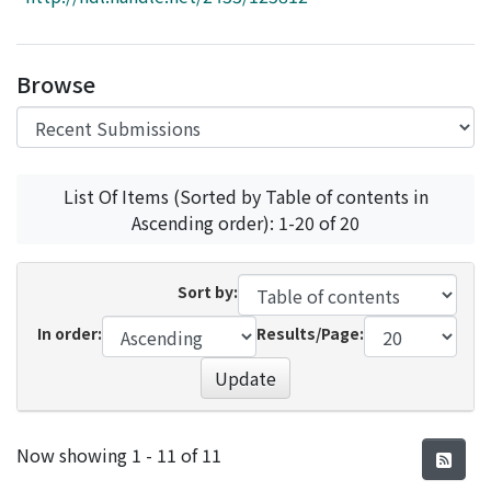
Access Statistics
Library Network
Browse
List Of Items (Sorted by Table of contents in
Ascending order): 1-20 of 20
Sort by:
In order:
Results/Page:
Update
Recent Submissions
Now showing
1 - 11 of 11