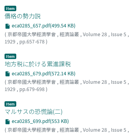
Item
價格の勢力説
eca0285_657.pdf(499.54 KB)
(
京都帝國大學經濟學會
,
經濟論叢
,
Volume 28
,
Issue 5
,
1929
,
pp.657-678
)
高田, 保馬
;
Takata, Yasuma
;
タカタ, ヤスマ
Item
地方税に於ける累進課税
eca0285_679.pdf(572.14 KB)
(
京都帝國大學經濟學會
,
經濟論叢
,
Volume 28
,
Issue 5
,
1929
,
pp.679-698
)
神戸, 正雄
;
Kambe, Masao
;
カンベ, マサオ
Item
マルサスの恐慌論(二)
eca0285_699.pdf(553 KB)
(
京都帝國大學經濟學會
,
經濟論叢
,
Volume 28
,
Issue 5
,