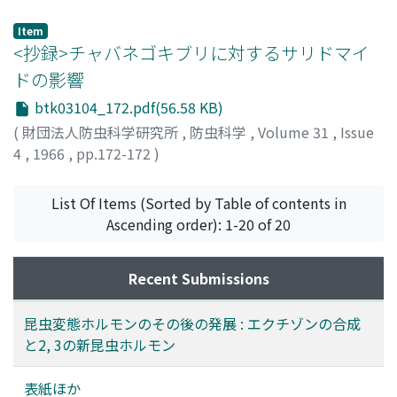
富田, 一郎
;
TOMIDA, Ichiro
;
トミダ, イチロウ
Item
<抄録>チャバネゴキブリに対するサリドマイ
ドの影響
btk03104_172.pdf(56.58 KB)
(
財団法人防虫科学研究所
,
防虫科学
,
Volume 31
,
Issue
4
,
1966
,
pp.172-172
)
桑原, 保正
;
Kuwahara, Yasumasa
;
クワハラ, ヤスマサ
List Of Items (Sorted by Table of contents in
Ascending order): 1-20 of 20
Recent Submissions
昆虫変態ホルモンのその後の発展 : エクチゾンの合成
と2, 3の新昆虫ホルモン
表紙ほか