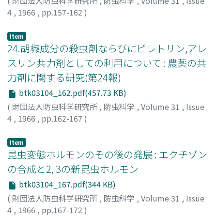
(
財団法人防虫科学研究所
,
防虫科学
,
Volume 31
,
Issue
4
,
1966
,
pp.157-162
)
安東, 和彦
;
中村, 利家
;
ANDO, Kazuhiko
;
NAKAMURA,
Toshiie
;
アンドウ, カズヒコ
;
ナカムラ, トシイエ
Item
24.胡椒成分の殺虫剤ならびにピレトリン,アレ
スリン共力剤としての利用について : 農薬の共
力剤に関する研究(第24報)
btk03104_162.pdf(457.73 KB)
(
財団法人防虫科学研究所
,
防虫科学
,
Volume 31
,
Issue
4
,
1966
,
pp.162-167
)
松原, 弘道
;
谷村, 龍児
;
MATSUBARA, Hiromichi
;
TANIMURA, Ryuji
;
マツバラ, ヒロミチ
;
タニムラ, リュウジ
Item
昆虫変態ホルモンのその後の発展 : エクチゾン
の合成と2, 3の新昆虫ホルモン
btk03104_167.pdf(344 KB)
(
財団法人防虫科学研究所
,
防虫科学
,
Volume 31
,
Issue
4
,
1966
,
pp.167-172
)