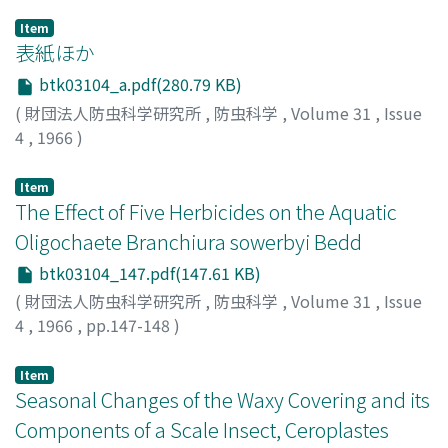
Item
表紙ほか
btk03104_a.pdf(280.79 KB)
(
財団法人防虫科学研究所
,
防虫科学
,
Volume 31
,
Issue
4
,
1966
)
Item
The Effect of Five Herbicides on the Aquatic
Oligochaete Branchiura sowerbyi Bedd
btk03104_147.pdf(147.61 KB)
(
財団法人防虫科学研究所
,
防虫科学
,
Volume 31
,
Issue
4
,
1966
,
pp.147-148
)
IMAM, Mostafa
;
GHABBOUR, Samir I
;
イマム, ムスタファ
;
ガブール, サミュール
Item
Seasonal Changes of the Waxy Covering and its
Components of a Scale Insect, Ceroplastes