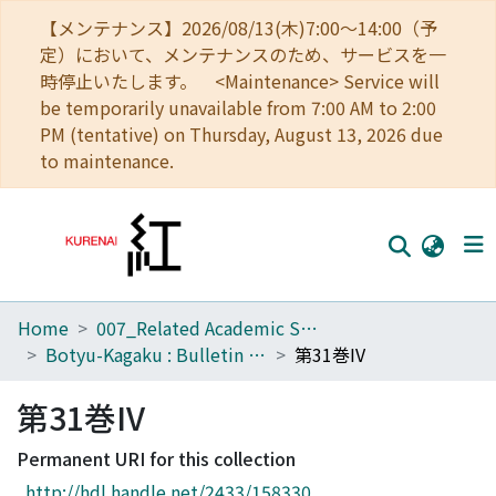
【メンテナンス】2026/08/13(木)7:00～14:00（予
定）において、メンテナンスのため、サービスを一
時停止いたします。 <Maintenance> Service will
be temporarily unavailable from 7:00 AM to 2:00
PM (tentative) on Thursday, August 13, 2026 due
to maintenance.
Home
007_Related Academic Societies
Home
Botyu-Kagaku : Bulletin of the Institute of Insect Control : Scientific insect control : Scientific pest control
第31巻IV
Communities
第31巻IV
Browse
Permanent URI for this collection
Download Ranking
http://hdl.handle.net/2433/158330