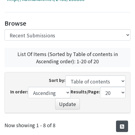
Access Statistics
Library Network
Browse
List Of Items (Sorted by Table of contents in
Ascending order): 1-20 of 20
Sort by:
In order:
Results/Page:
Update
Recent Submissions
Now showing
1 - 8 of 8