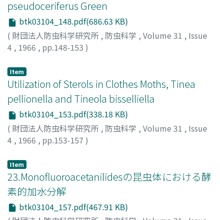
pseudoceriferus Green
btk03104_148.pdf(686.63 KB)
(
財団法人防虫科学研究所
,
防虫科学
,
Volume 31
,
Issue
4
,
1966
,
pp.148-153
)
TAMAKI, Yoshio
;
KAWAI, Shozo
;
玉木, 佳男
;
河合, 省三
;
タ
マキ, ヨシオ
;
カワイ, ショウゾウ
Item
Utilization of Sterols in Clothes Moths, Tinea
pellionella and Tineola bisselliella
btk03104_153.pdf(338.18 KB)
(
財団法人防虫科学研究所
,
防虫科学
,
Volume 31
,
Issue
4
,
1966
,
pp.153-157
)
ISHII, Shoziro
;
KAWAHARA, Sachio
;
石井, 象二郎
;
川原, 幸
夫
;
イシイ, ショウジロウ
;
カワハラ, サチオ
Item
23.Monofluoroacetanilidesの昆虫体における酵
素的加水分解
btk03104_157.pdf(467.91 KB)