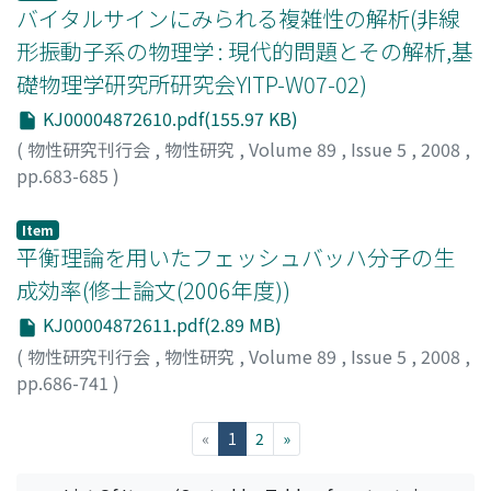
れないことから、自発的脳活動に見られる複雑な状態遷移
バイタルサインにみられる複雑性の解析(非線
は単なるランダムな過程ではなく、脳神経系の非線形ダイ
形振動子系の物理学 : 現代的問題とその解析,基
ナミクスを反映していると考えられる。
礎物理学研究所研究会YITP-W07-02)
KJ00004872610.pdf(155.97 KB)
(
物性研究刊行会
,
物性研究
,
Volume 89
,
Issue 5
,
2008
,
pp.683-685
)
小谷, 潔
;
Kotani, Kiyoshi
;
コタニ, キヨシ
Item
平衡理論を用いたフェッシュバッハ分子の生
成効率(修士論文(2006年度))
KJ00004872611.pdf(2.89 MB)
(
物性研究刊行会
,
物性研究
,
Volume 89
,
Issue 5
,
2008
,
pp.686-741
)
渡部, 昌平
;
Watanabe, Shohei
;
ワタナベ, ショウヘイ
(current)
«
1
2
»