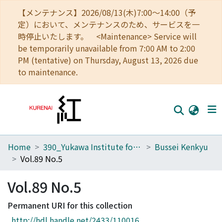
【メンテナンス】2026/08/13(木)7:00～14:00（予
定）において、メンテナンスのため、サービスを一
時停止いたします。 <Maintenance> Service will
be temporarily unavailable from 7:00 AM to 2:00
PM (tentative) on Thursday, August 13, 2026 due
to maintenance.
Home
390_Yukawa Institute for Theoretical Physics
Bussei Kenkyu
Home
Vol.89 No.5
Communities
Vol.89 No.5
Browse
Permanent URI for this collection
Download Ranking
http://hdl.handle.net/2433/110016