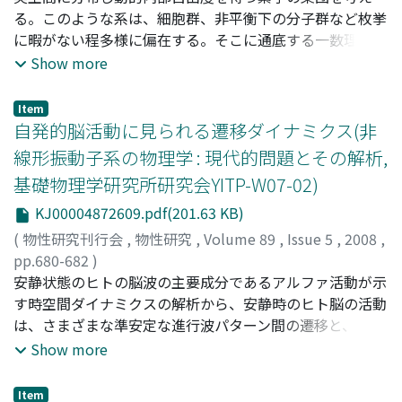
る。このような系は、細胞群、非平衡下の分子群など枚挙
に暇がない程多様に偏在する。そこに通底する一数理構造
を探求するべく、極力少ない板定のもと、解析計算可能な
Show more
ミニマルモデルの一候補を模索、導出する。具体的には、
走化性を示すリミットサイクル振動子の集合体に対し、振
Item
動子の超臨界Hopf分岐点近傍仁おいて中心多様体縮約を
自発的脳活動に見られる遷移ダイナミクス(非
実行した。導出された数理モデルは、豊富な創発構造を呈
線形振動子系の物理学 : 現代的問題とその解析,
する。また、このモデルはダイナミカルネットワークや流
基礎物理学研究所研究会YITP-W07-02)
動的スピングラスと捉えることもでき、今後の発展が期待
される。本稿の後半では、導出された数理モデルから見え
KJ00004872609.pdf(201.63 KB)
てくる、結合振動子系の現代的問題を三つ紹介する。
(
物性研究刊行会
,
物性研究
,
Volume 89
,
Issue 5
,
2008
,
pp.680-682
)
伊藤, 淳司
安静状態のヒトの脳波の主要成分であるアルファ活動が示
;
Ito, Junji
;
イトウ, ジュンジ
す時空間ダイナミクスの解析から、安静時のヒト脳の活動
は、さまざまな準安定な進行波パターン間の遷移と、その
遷移確率分布の長時間スケールでの変動によって特徴づけ
Show more
られることが見出された。このような特徴は元データと同
様の線形相関構造をもつサロゲートデータにおいては見ら
Item