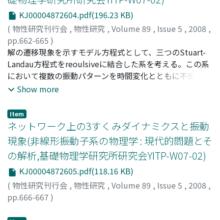
クへの応用が期待される.
KJ00004872604.pdf(196.23 KB)
(
物性研究刊行会
,
物性研究
,
Volume 89
,
Issue 5
,
2008
,
pp.662-665
)
伊藤, 賢太郎
解の遷移現象を示すモデル方程式として、三つのStuart-
;
Ito, Kentaro
;
イトウ, ケンタロウ
Landau方程式をreoulsiveに結合した系を考える。この系
において複数の振動パターンを時間変化とともに不規則に
移り変わる現象が現れることと、その状態に至るまでの分
Show more
岐構造について解析した結果を報告する。
Item
ネットワーク上の3すくみダイナミクスと振動
現象(非線形振動子系の物理学 : 現代的問題とそ
の解析,基礎物理学研究所研究会YITP-W07-02)
KJ00004872605.pdf(118.16 KB)
(
物性研究刊行会
,
物性研究
,
Volume 89
,
Issue 5
,
2008
,
pp.666-667
)
増田, 直紀
;
Masuda, Naoki
;
マスダ, ナオキ