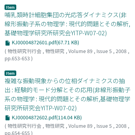
Item
哺乳類時計細胞集団の光応答ダイナミクス(非
線形振動子系の物理学 : 現代的問題とその解析,
基礎物理学研究所研究会YITP-W07-02)
KJ00004872601.pdf(67.71 KB)
(
物性研究刊行会
,
物性研究
,
Volume 89
,
Issue 5
,
2008
,
pp.653-653
)
小林, 徹也
;
Kobayashi, Tetsuya
;
コバヤシ, テツヤ
Item
複雑な振動現象からの位相ダイナミクスの抽
出 : 経験的モード分解とその応用(非線形振動子
系の物理学 : 現代的問題とその解析,基礎物理学
研究所研究会YITP-W07-02)
KJ00004872602.pdf(114.04 KB)
(
物性研究刊行会
,
物性研究
,
Volume 89
,
Issue 5
,
2008
,
pp.654-655
)