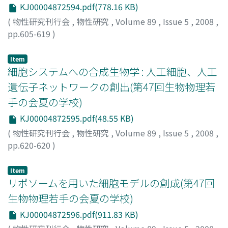
KJ00004872594.pdf(778.16 KB)
(
物性研究刊行会
,
物性研究
,
Volume 89
,
Issue 5
,
2008
,
pp.605-619
)
松下, 貢
;
Matsushita, Mitsugu
;
マツシタ, ミツグ
Item
細胞システムへの合成生物学 : 人工細胞、人工
遺伝子ネットワークの創出(第47回生物物理若
手の会夏の学校)
KJ00004872595.pdf(48.55 KB)
(
物性研究刊行会
,
物性研究
,
Volume 89
,
Issue 5
,
2008
,
pp.620-620
)
四方, 哲也
;
Yomo, Tetsuya
;
ヨモ, テツヤ
Item
リポソームを用いた細胞モデルの創成(第47回
生物物理若手の会夏の学校)
KJ00004872596.pdf(911.83 KB)