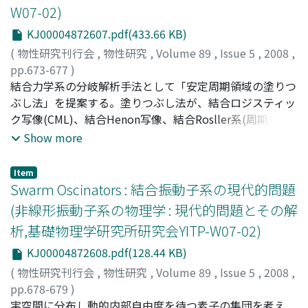
W07-02)
研究しようという試みを紹介する。
KJ00004872607.pdf(433.66 KB)
(
物性研究刊行会
,
物性研究
,
Volume 89
,
Issue 5
,
2008
,
pp.673-677
)
小室, 元政
結合力学系の分岐解析手法として「安定周期領域の塗りつ
;
Komuro, Motomasa
;
コムロ, モトマサ
ぶし法」を提案する。塗りつぶし法が、結合ロジスティッ
ク写像(CML)、結合Henon写像、結合Rosller系(周期境界
条件、Dx=Dy=Dz=eps)に対して、有効に働くこと、安定
Show more
周期領域の構造がよく似ていることを示した。CMLの場合
に、安定2周期領域の右・左の分岐曲線が、2周期軌道の最
Item
大・最小ドメイン長と深く関係することを示した。CMLの
Swarm Oscinators : 結合振動子系の現代的問題
場合に、進行波アトラクタが、特定の型を持つ安定4周期
(非線形振動子系の物理学 : 現代的問題とその解
領域の先端からサドルノード分岐を通して発生しているこ
析,基礎物理学研究所研究会YITP-W07-02)
とを示した。この領域の先端は、鎌状に凹んだ特長的な形
状を持っている。結合Henon写像、結合Rosller系の場合
KJ00004872608.pdf(128.44 KB)
にも、進行波アトラクタが、同様のメカニズムで発生して
(
物性研究刊行会
,
物性研究
,
Volume 89
,
Issue 5
,
2008
,
いることを示唆した。(この報告では、結合Henon写像、
pp.678-679
)
結合Rosller系については触れない。)
田中, ダン
実空間に分布し動的内部自由度を待つ素子の集団を考え
;
Tanaka, Dan
;
タナカ, ダン