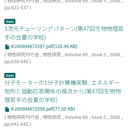
(
物性研究刊行会
,
物性研究
,
Volume 89
,
Issue 5
,
2008
,
pp.621-637
)
宝谷, 紘一
;
Hotani, Hirokazu
;
ホウタニ, ヒロカズ
Item
3次元チューリングパターン(第47回生物物理若
手の会夏の学校)
KJ00004872597.pdf(126.96 KB)
(
物性研究刊行会
,
物性研究
,
Volume 89
,
Issue 5
,
2008
,
pp.638-640
)
太田, 隆夫
;
Ota, Takao
;
オオタ, タカオ
Item
分子モーターの1分子計算機実験 : エネルギー
地形と揺動応答関係の視点から(第47回生物物
理若手の会夏の学校)
KJ00004872598.pdf(77.09 KB)
(
物性研究刊行会
,
物性研究
,
Volume 89
,
Issue 5
,
2008
,
pp.641-642
)