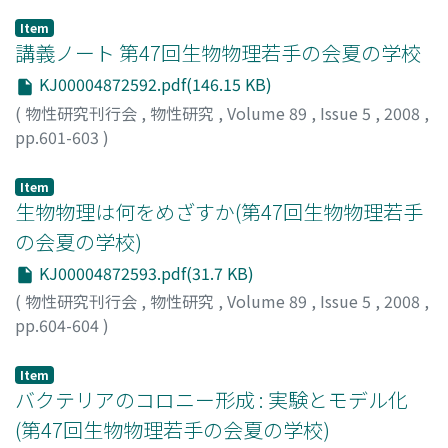
Item
講義ノート 第47回生物物理若手の会夏の学校
KJ00004872592.pdf(146.15 KB)
(
物性研究刊行会
,
物性研究
,
Volume 89
,
Issue 5
,
2008
,
pp.601-603
)
Item
生物物理は何をめざすか(第47回生物物理若手
の会夏の学校)
KJ00004872593.pdf(31.7 KB)
(
物性研究刊行会
,
物性研究
,
Volume 89
,
Issue 5
,
2008
,
pp.604-604
)
大沢, 文夫
;
Osawa, Fumio
;
オオサワ, フミオ
Item
バクテリアのコロニー形成 : 実験とモデル化
(第47回生物物理若手の会夏の学校)