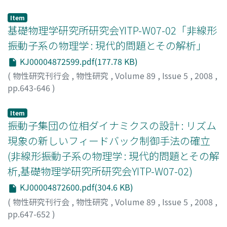
高野, 光則
;
Takano, Mitsunori
;
タカノ, ミツノリ
Item
基礎物理学研究所研究会YITP-W07-02「非線形
振動子系の物理学 : 現代的問題とその解析」
KJ00004872599.pdf(177.78 KB)
(
物性研究刊行会
,
物性研究
,
Volume 89
,
Issue 5
,
2008
,
pp.643-646
)
Item
振動子集団の位相ダイナミクスの設計 : リズム
現象の新しいフィードバック制御手法の確立
(非線形振動子系の物理学 : 現代的問題とその解
析,基礎物理学研究所研究会YITP-W07-02)
KJ00004872600.pdf(304.6 KB)
(
物性研究刊行会
,
物性研究
,
Volume 89
,
Issue 5
,
2008
,
pp.647-652
)
郡, 宏
;
Kori, Hiroshi
;
コオリ, ヒロシ