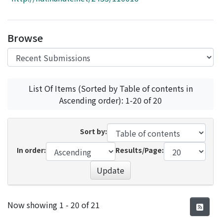
Access Statistics
Library Network
Browse
List Of Items (Sorted by Table of contents in
Ascending order): 1-20 of 20
Sort by:
In order:
Results/Page:
Update
Recent Submissions
Now showing
1 - 20 of 21