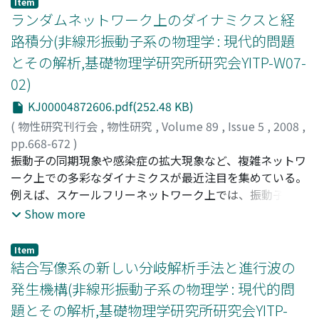
Item
ランダムネットワーク上のダイナミクスと経
路積分(非線形振動子系の物理学 : 現代的問題
とその解析,基礎物理学研究所研究会YITP-W07-
02)
KJ00004872606.pdf(252.48 KB)
(
物性研究刊行会
,
物性研究
,
Volume 89
,
Issue 5
,
2008
,
pp.668-672
)
一宮, 尚志
振動子の同期現象や感染症の拡大現象など、複雑ネットワ
;
Ichinomiya, Takashi
;
イチノミヤ, タカシ
ーク上での多彩なダイナミクスが最近注目を集めている。
例えば、スケールフリーネットワーク上では、振動子間の
相互作用がどれほど弱くても同期現象が起きるといったこ
Show more
とが最近判明した。これらの現象は、理論的のみならず応
用上も非常に興味深いものである。こういった現象の研究
Item
において、シミュレーションを行うのは比較的簡単である
結合写像系の新しい分岐解析手法と進行波の
が、理論的に解析するのは容易ではない。本講演では、ラ
発生機構(非線形振動子系の物理学 : 現代的問
ンダムネットワークとよばれるネットワークモデルに対し
題とその解析,基礎物理学研究所研究会YITP-
て、経路積分法を用いてネットワーク上のダイナミクスを