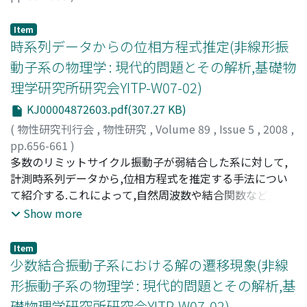
末谷, 大道
;
Suetani, Hiromichi
;
スエタニ, ヒロミチ
Item
時系列データからの位相方程式推定(非線形振
動子系の物理学 : 現代的問題とその解析,基礎物
理学研究所研究会YITP-W07-02)
KJ00004872603.pdf(307.27 KB)
(
物性研究刊行会
,
物性研究
,
Volume 89
,
Issue 5
,
2008
,
pp.656-661
)
徳田, 功
多数のリミットサイクル振動子が弱結合した系に対して,
;
Tokuda, Isao
;
トクダ, イサオ
計測時系列データから,位相方程式を推定する手法につい
て紹介する.これによって,自然周波数や結合関数など,位相
方程式を特徴つける重要な量を逆推定することが可能とな
Show more
る.従来までの推定法が,単一の振動子,あるいは二つの振動
子が結合した場合のみを扱ってきたのに対して,三つ以上
Item
の多数の振動子が結合した系にも適用可能である点が本手
少数結合振動子系における解の遷移現象(非線
法の特徴である.このような非侵襲的な方法は,視床下部視
形振動子系の物理学 : 現代的問題とその解析,基
交叉上核(SCN)のニューロンなど,生物系の複雑ネットワー
礎物理学研究所研究会YITP-W07-02)