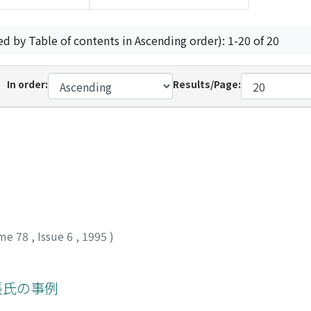
ed by Table of contents in Ascending order): 1-20 of 20
In order:
Results/Page:
me 78
,
Issue 6
,
1995
)
張氏の事例