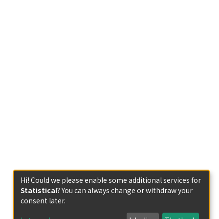
Hi! Could we please enable some additional services for
Statistical
? You can always change or withdraw your
consent later.