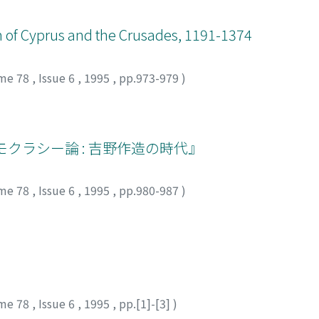
of Cyprus and the Crusades, 1191-1374
me 78
,
Issue 6
,
1995
,
pp.973-979
)
クラシー論 : 吉野作造の時代』
me 78
,
Issue 6
,
1995
,
pp.980-987
)
me 78
,
Issue 6
,
1995
,
pp.[1]-[3]
)