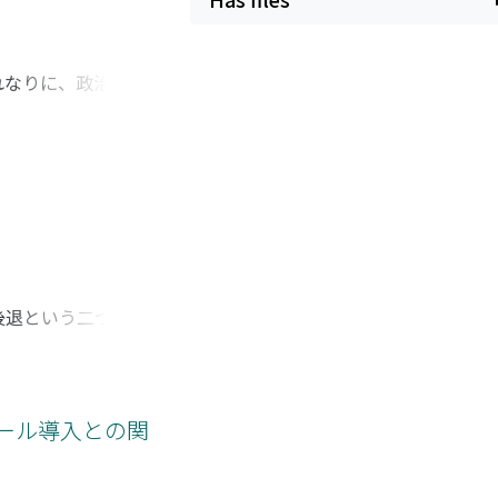
れなりに、政治的意
が、中国的な中央集
見直しが必要であ
中国統治体制は変化
、張氏のモンゴル帰
ンゴル政権のモンゴ
江南におけるモンゴ
ゴルの一族分封の原
の国家を作り上げた
後退という二つの規
したが、以後は財政
質的な地方支配者と
受けるが、治安当局
を再認識したのだっ
ナール導入との関
次大戦期、ロシア革
しあたって感じてい