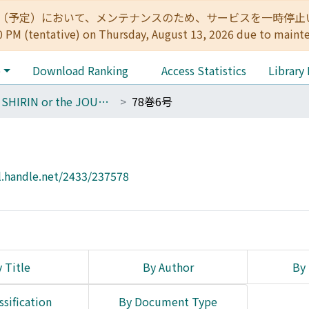
:00（予定）において、メンテナンスのため、サービスを一時停止いたします。 
0 PM (tentative) on Thursday, August 13, 2026 due to maint
e
Download Ranking
Access Statistics
Library
THE SHIRIN or the JOURNAL OF HISTORY
78巻6号
l.handle.net/2433/237578
 Title
By Author
By 
ssification
By Document Type