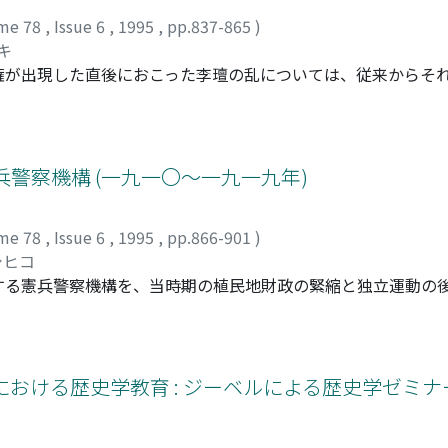
me 78
,
Issue 6
,
1995
,
pp.837-865
)
キ
権が出現した直後におこった李璮の乱については、従来からそ
が廃止され、彼らによる間接支配であったモンゴルの中国統治
し、実はそうしたイメージほど事実は単純でなく、根本からの
の反乱後に漢人軍閥が本当にどうなったのか、クビライ政権の
変化は認められる一方で、済南に権益を持つカチウン王家との
警察機構 (一九一〇〜一九一九年)
注目すべきことに、張氏の「モンゴル化」や南宋併合以後のモ
取れるのである。クビライ政権は中央集権化の一方で、華北、
me 78
,
Issue 6
,
1995
,
pp.866-901
)
れる。クビライ政権の中国支配は、チンギス・カン以来のモン
シヒコ
の構造を持っていたと言える。クビライ政権はこの新しい形態
する憲兵警察機構を、当時期の植民地財政の緊縮と独立運動の
ものであった。
機構は併合前後の短期間に人員の確保・末端機関の展開を完了
も、地方行政費をしのぐ予算が憲兵警察に投入された結果、実
かる治安体制は「平穏」な朝鮮には不要だとの批判を一部から
、むしろ韓末国権回復運動を根絶する過程で民衆掌握の必要性
における歴史学教育 : ジーベルによる歴史学ゼミ
面を中心に民衆生活への干渉を行った憲兵警察は、やがて第一
かわらず一般民衆の経済的窮境を度外視し機構拡大の必要もさ