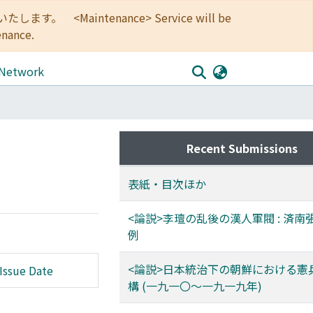
<Maintenance> Service will be
enance.
 Network
Recent Submissions
表紙・目次ほか
<論説>李璮の乱後の漢人軍閥 : 済南
例
<論説>日本統治下の朝鮮における憲
Issue Date
構 (一九一〇〜一九一九年)