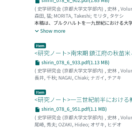
shirin_078_6_902.pdf(1.65 MB)
なかった憲兵警察機構は、かかる認識を三・
(
史学研究会 (京都大学文学部内)
,
史林
,
Volu
森田, 猛
;
MORITA, Takeshi
;
モリタ, タケシ
本稿は、ブルクハルトを一九世紀における大
における歴史学教育との関係において位置付
Show more
史学は、講座が置かれた哲学部の専門学部昇
による国家施設としての歴史学ゼミナールの
Item
が、国家による教育・研究の馴致をもたらし
<研究ノート>南宋期 鎮江府の秋苗米
した。それは、国家権力にたいする抑止力と
shirin_078_6_933.pdf(1.13 MB)
その目的を果たすものこそ、市民的基礎教育
(
史学研究会 (京都大学文学部内)
,
史林
,
Volu
長井, 千秋
;
NAGAI, Chiaki
;
ナガイ, チアキ
Item
<研究ノート>一三世紀前半における
shirin_078_6_951.pdf(1.1 MB)
(
史学研究会 (京都大学文学部内)
,
史林
,
Volu
尾崎, 秀夫
;
OZAKI, Hideo
;
オザキ, ヒデオ