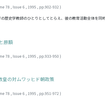
一運動によって突き崩されていくことになる。
me 78
,
Issue 6
,
1995
,
pp.902-932
)
学の歴史学教師のひとりとしてとらえ、彼の教育活動全体を同
け、その特徴、意義について史学史的観点から考察した。ドイ
格を機に、専門化を推進し、専門教育の確立とその制度化に努
導入は、その具体的あらわれである。ブルクハルトはこのよう
、国家の無制約の強大化を許すことを洞察して、むしろ、社会
と原額
なるべきヨーロッパ的社会の基盤である「教養ある市民」を育
としての歴史学教育とその方法としての「文化史学」とであっ
me 78
,
Issue 6
,
1995
,
pp.933-950
)
教皇の対ムワッヒド朝政策
me 78
,
Issue 6
,
1995
,
pp.951-972
)