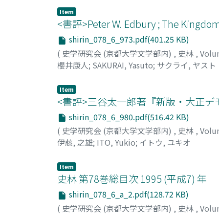
Item
<書評>Peter W. Edbury ; The Kingdom 
shirin_078_6_973.pdf(401.25 KB)
(
史学研究会 (京都大学文学部内)
,
史林
,
Volu
櫻井康人
;
SAKURAI, Yasuto
;
サクライ, ヤスト
Item
<書評>三谷太一郎著『新版・大正デモ
shirin_078_6_980.pdf(516.42 KB)
(
史学研究会 (京都大学文学部内)
,
史林
,
Volu
伊藤, 之雄
;
ITO, Yukio
;
イトウ, ユキオ
Item
史林 第78巻総目次 1995 (平成7) 年
shirin_078_6_a_2.pdf(128.72 KB)
(
史学研究会 (京都大学文学部内)
,
史林
,
Volu