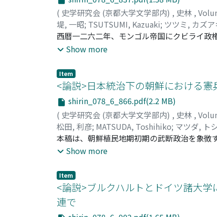
(
史学研究会 (京都大学文学部内)
,
史林
,
Volu
堤, 一昭
;
TSUTSUMI, Kazuaki
;
ツツミ, カズア
西暦一二六二年、モンゴル帝国にクビライ政
義が重視されてきた。これを契機に漢人軍閥
Show more
権に転換すると考えられたためである。しか
る。本稿では、済南張氏の事例を通して、こ
Item
したのかどうかを集中検証した。統治体制の
<論説>日本統治下の朝鮮における憲兵
順以来の関係は実は変化しなかった。また、
shirin_078_6_866.pdf(2.2 MB)
リア、華北、江南にまたがる支配構造が読み
(
史学研究会 (京都大学文学部内)
,
史林
,
Volu
ル諸王の権益を維持、拡大したことが確認さ
松田, 利彦
;
MATSUDA, Toshihiko
;
マツダ, ト
理に基づく部分と中華的集権国家という二重
本稿は、朝鮮植民地期初期の武断政治を象徴
点で、モンゴル帝国史の中で一時代を画する
定要因に即して理解しようとした。憲兵警察
Show more
条件に規定されその規模は停滞した。もっと
しての憲兵警察の地位は固まっていった。か
Item
は独立運動の退潮を必ずしも楽観しておらず
<論説>ブルクハルトとドイツ諸大学
た。高等警察を重視し、教育や宗教などの側
連で
命や民族自決主義の影響を察知する。にもか