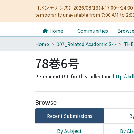
【メンテナンス】2026/08/13(木)7:00～14
temporarily unavailable from 7:00 AM to 2:0
Home
Communities
Brows
Home
007_Related Academic Societies
78巻6号
Permanent URI for this collection
http://hd
Browse
Recent Submissions
By
By Subject
By Cla