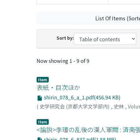
List Of Items (Sort
Sort by:
Recent Submissions
Now showing
1 - 9 of 9
Item
表紙・目次ほか
shirin_078_6_a_1.pdf(456.94 KB)
(
史学研究会 (京都大学文学部内)
,
史林
,
Volu
Item
<論説>李璮の乱後の漢人軍閥 : 済南
shirin_078_6_837.pdf(1.58 MB)