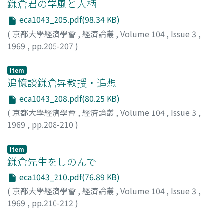
鎌倉君の学風と人柄
eca1043_205.pdf(98.34 KB)
(
京都大學經濟學會
,
經濟論叢
,
Volume 104
,
Issue 3
,
1969
,
pp.205-207
)
堀江, 保蔵
;
Horie, Yasuzo
;
ホリエ, ヤスゾウ
Item
追憶談鎌倉昇教授・追想
eca1043_208.pdf(80.25 KB)
(
京都大學經濟學會
,
經濟論叢
,
Volume 104
,
Issue 3
,
1969
,
pp.208-210
)
杉浦, 一平
;
Sugiura, Ippei
;
スギウラ, イッペイ
Item
鎌倉先生をしのんで
eca1043_210.pdf(76.89 KB)
(
京都大學經濟學會
,
經濟論叢
,
Volume 104
,
Issue 3
,
1969
,
pp.210-212
)
吉田, 進
;
Yoshida, Susumu
;
ヨシダ, ススム