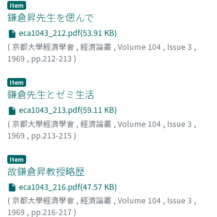
Item
鎌倉昇先生を偲んで
eca1043_212.pdf(53.91 KB)
(
京都大學經濟學會
,
經濟論叢
,
Volume 104
,
Issue 3
,
1969
,
pp.212-213
)
西村, 理
;
Nishimura, Osamu
;
ニシムラ, オサム
Item
鎌倉先生とゼミ生活
eca1043_213.pdf(59.11 KB)
(
京都大學經濟學會
,
經濟論叢
,
Volume 104
,
Issue 3
,
1969
,
pp.213-215
)
引馬, 滋
;
Hikuma, Shigeru
;
ヒクマ, シゲル
Item
故鎌倉昇教授略歴
eca1043_216.pdf(47.57 KB)
(
京都大學經濟學會
,
經濟論叢
,
Volume 104
,
Issue 3
,
1969
,
pp.216-217
)