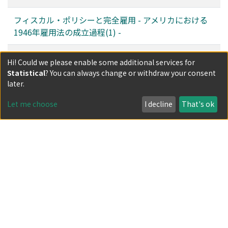
フィスカル・ポリシーと完全雇用 - アメリカにおける
1946年雇用法の成立過程(1) -
表紙・執筆者紹介等
Hi! Could we please enable some additional services for
Statistical
? You can always change or withdraw your consent
later.
Filters
Let me choose
I decline
That's ok
Author
Date issued
Classification
Document Type
Has files