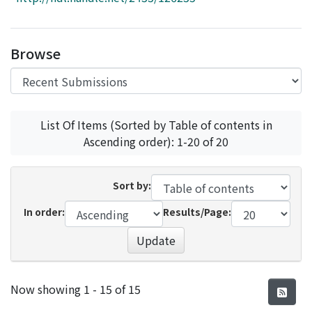
Access Statistics
Library Network
Browse
List Of Items (Sorted by Table of contents in
Ascending order): 1-20 of 20
Sort by:
In order:
Results/Page:
Update
Recent Submissions
Now showing
1 - 15 of 15