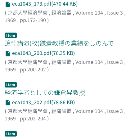
eca1043_173.pdf(470.44 KB)
(
京都大學經濟學會
,
經濟論叢
,
Volume 104
,
Issue 3
,
1969
,
pp.173-190
)
森岡, 孝二
;
Morioka, Koji
;
モリオカ, コウジ
Item
追悼講演(故)鎌倉教授の業績をしのんで
eca1043_200.pdf(76.35 KB)
(
京都大學經濟學會
,
經濟論叢
,
Volume 104
,
Issue 3
,
1969
,
pp.200-202
)
石川, 常雄
;
Ishikawa, Tsuneo
;
イシカワ, ツネオ
Item
経済学者としての鎌倉昇教授
eca1043_202.pdf(78.86 KB)
(
京都大學經濟學會
,
經濟論叢
,
Volume 104
,
Issue 3
,
1969
,
pp.202-204
)
市村, 真一
;
Ichimura, Shinichi
;
イチムラ, シンイチ
Item