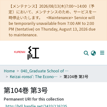
【メンテナンス】2026/08/13(木)7:00～14:00（予
定）において、メンテナンスのため、サービスを一
時停止いたします。 <Maintenance> Service will
be temporarily unavailable from 7:00 AM to 2:00
PM (tentative) on Thursday, August 13, 2026 due
to maintenance.
Home
040_Graduate School of Economics
Home
Keizai-ronsō : The Economic Review
第104巻 第3号
Communities
第104巻 第3号
Browse
Permanent URI for this collection
Download Ranking
http://hdl.handle.net/2433/126235