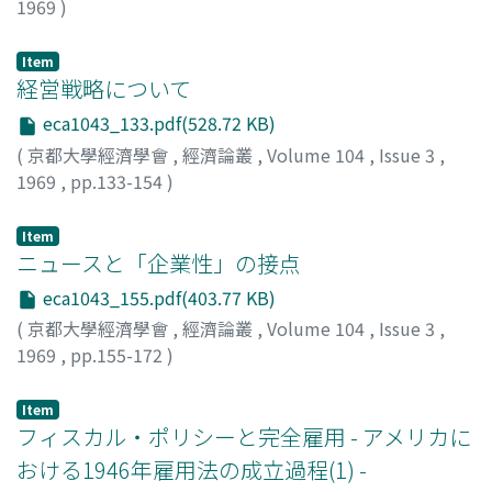
1969
)
経済学会
Item
経営戦略について
eca1043_133.pdf(528.72 KB)
(
京都大學經濟學會
,
經濟論叢
,
Volume 104
,
Issue 3
,
1969
,
pp.133-154
)
田杉, 競
;
Tasugi, Kiso
;
タスギ, キソウ
Item
ニュースと「企業性」の接点
eca1043_155.pdf(403.77 KB)
(
京都大學經濟學會
,
經濟論叢
,
Volume 104
,
Issue 3
,
1969
,
pp.155-172
)
島崎, 憲一
;
Shimazaki, Kenichi
;
シマザキ, ケンイチ
Item
フィスカル・ポリシーと完全雇用 - アメリカに
おける1946年雇用法の成立過程(1) -