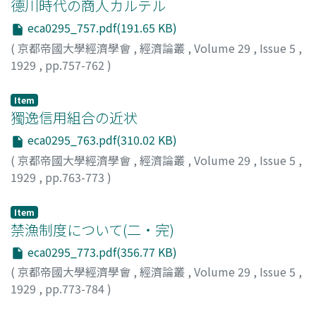
德川時代の商人カルテル
eca0295_757.pdf(191.65 KB)
(
京都帝國大學經濟學會
,
經濟論叢
,
Volume 29
,
Issue 5
,
1929
,
pp.757-762
)
菅野, 和太郎
;
Kanno, Wataro
;
カンノ, ワタロウ
Item
獨逸信用組合の近状
eca0295_763.pdf(310.02 KB)
(
京都帝國大學經濟學會
,
經濟論叢
,
Volume 29
,
Issue 5
,
1929
,
pp.763-773
)
楠見, 一正
;
Kusumi, Kazumasa
;
クスミ, カズマサ
Item
禁漁制度について(二・完)
eca0295_773.pdf(356.77 KB)
(
京都帝國大學經濟學會
,
經濟論叢
,
Volume 29
,
Issue 5
,
1929
,
pp.773-784
)
岡本, 淸造
;
Okamoto, Seizo
;
オカモト, セイゾウ