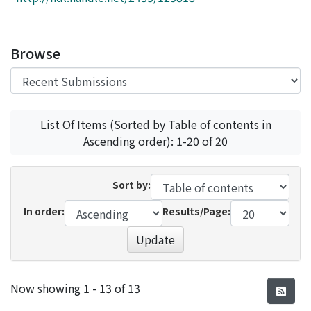
Access Statistics
Library Network
Browse
List Of Items (Sorted by Table of contents in
Ascending order): 1-20 of 20
Sort by:
In order:
Results/Page:
Update
Recent Submissions
Now showing
1 - 13 of 13