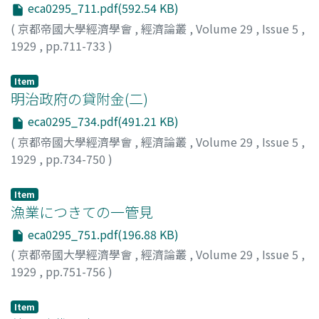
eca0295_711.pdf(592.54 KB)
(
京都帝國大學經濟學會
,
經濟論叢
,
Volume 29
,
Issue 5
,
1929
,
pp.711-733
)
谷口, 吉彦
;
Taniguchi, Yoshihiko
;
タニグチ, ヨシヒコ
Item
明治政府の貸附金(二)
eca0295_734.pdf(491.21 KB)
(
京都帝國大學經濟學會
,
經濟論叢
,
Volume 29
,
Issue 5
,
1929
,
pp.734-750
)
吉川, 秀造
;
Kikkawa, Hidezo
;
キッカワ, ヒデゾウ
Item
漁業につきての一管見
eca0295_751.pdf(196.88 KB)
(
京都帝國大學經濟學會
,
經濟論叢
,
Volume 29
,
Issue 5
,
1929
,
pp.751-756
)
財部, 靜治
;
Takarabe, Seiji
;
タカラベ, セイジ
Item