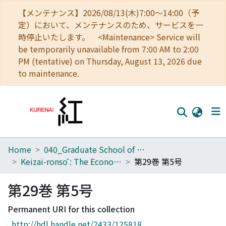
【メンテナンス】2026/08/13(木)7:00～14:00（予
定）において、メンテナンスのため、サービスを一
時停止いたします。 <Maintenance> Service will
be temporarily unavailable from 7:00 AM to 2:00
PM (tentative) on Thursday, August 13, 2026 due
to maintenance.
Home
040_Graduate School of Economics
Home
Keizai-ronsō : The Economic Review
第29巻 第5号
Communities
第29巻 第5号
Browse
Permanent URI for this collection
Download Ranking
http://hdl.handle.net/2433/125818