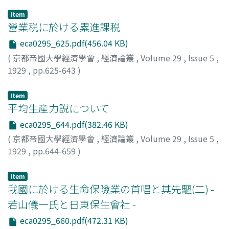
Item
營業税に於ける累進課税
eca0295_625.pdf(456.04 KB)
(
京都帝國大學經濟學會
,
經濟論叢
,
Volume 29
,
Issue 5
,
1929
,
pp.625-643
)
神戸, 正雄
;
Kambe, Masao
;
カンベ, マサオ
Item
平均生産力説について
eca0295_644.pdf(382.46 KB)
(
京都帝國大學經濟學會
,
經濟論叢
,
Volume 29
,
Issue 5
,
1929
,
pp.644-659
)
高田, 保馬
;
Takata, Yasuma
;
タカタ, ヤスマ
Item
我國に於ける生命保險業の首唱と其先驅(二) -
若山儀一氏と日東保生會社 -
eca0295_660.pdf(472.31 KB)