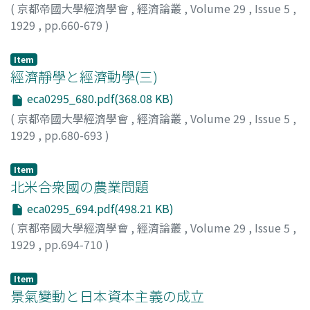
(
京都帝國大學經濟學會
,
經濟論叢
,
Volume 29
,
Issue 5
,
1929
,
pp.660-679
)
三浦, 周行
;
Miura, Hiroyuki
;
ミウラ, ヒロユキ
Item
經濟靜學と經濟動學(三)
eca0295_680.pdf(368.08 KB)
(
京都帝國大學經濟學會
,
經濟論叢
,
Volume 29
,
Issue 5
,
1929
,
pp.680-693
)
米田, 庄太郎
;
Yoneda, Shotaro
;
ヨネダ, ショウタロウ
Item
北米合衆國の農業問題
eca0295_694.pdf(498.21 KB)
(
京都帝國大學經濟學會
,
經濟論叢
,
Volume 29
,
Issue 5
,
1929
,
pp.694-710
)
八木, 芳之助
;
Yagi, Yoshinosuke
;
ヤギ, ヨシノスケ
Item
景氣變動と日本資本主義の成立