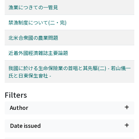
漁業につきての一管見
禁漁制度について(二・完)
北米合衆國の農業問題
近着外國經濟雜誌主要論題
我國に於ける生命保險業の首唱と其先驅(二) - 若山儀一
氏と日東保生會社 -
Filters
Author
Date issued