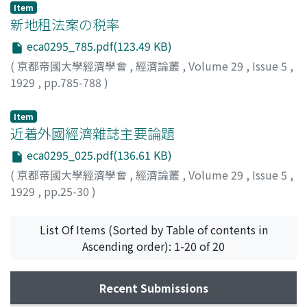
Item
新地租法案の税率
eca0295_785.pdf(123.49 KB)
(
京都帝國大學經濟學會
,
經濟論叢
,
Volume 29
,
Issue 5
,
1929
,
pp.785-788
)
汐見, 三郎
;
Shiomi, Saburo
;
シオミ, サブロウ
Item
近着外國經濟雜誌主要論題
eca0295_025.pdf(136.61 KB)
(
京都帝國大學經濟學會
,
經濟論叢
,
Volume 29
,
Issue 5
,
1929
,
pp.25-30
)
List Of Items (Sorted by Table of contents in
Ascending order): 1-20 of 20
Recent Submissions