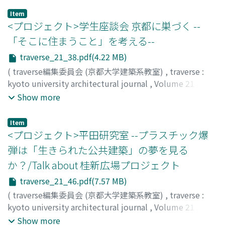
Item
<プロジェクト>学生座談会 京都に巣づく --
「そこに住まうこと」を考える--
traverse_21_38.pdf(4.22 MB)
(
traverse編集委員会 (京都大学建築系教室)
,
traverse :
kyoto university architectural journal
,
Volume 21
,
2021
,
pp.38-45
)
Show more
Item
<プロジェクト>平田研究室 --プラスチック爆
弾は「生きられた公共建築」の夢を見る
か？/Talk about 桂新広場プロジェクト
traverse_21_46.pdf(7.57 MB)
(
traverse編集委員会 (京都大学建築系教室)
,
traverse :
kyoto university architectural journal
,
Volume 21
,
2021
,
pp.46-57
)
Show more