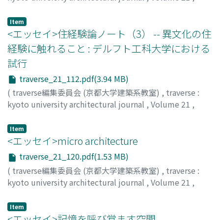
2021
,
pp.106-111
)
牧, 紀男
;
MAKI, Norio
;
マキ, ノリオ
Item
<エッセイ>住経験論ノート（3） -- 異文化の住
経験に触れること : デルフト工科大学における
試行
traverse_21_112.pdf(3.94 MB)
(
traverse編集委員会 (京都大学建築系教室)
,
traverse :
kyoto university architectural journal
,
Volume 21
,
2021
,
pp.112-119
)
柳沢, 究
;
YANAGISAWA, Kiwamu
;
60368561
;
ヤナギサワ,
Item
キワム
<エッセイ>micro architecture
traverse_21_120.pdf(1.53 MB)
(
traverse編集委員会 (京都大学建築系教室)
,
traverse :
kyoto university architectural journal
,
Volume 21
,
2021
,
pp.120-125
)
小見山, 陽介
;
KOMIYAMA, Yosuke
;
コミヤマ, ヨウスケ
Item
<エッセイ>記憶を呼び覚ます空間