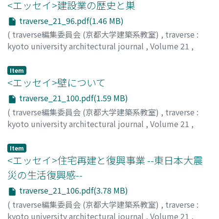
<エッセイ>建設業の歴史と巣
traverse_21_96.pdf(1.46 MB)
(
traverse編集委員会 (京都大学建築系教室)
,
traverse :
kyoto university architectural journal
,
Volume 21
,
2021
,
pp.96-99
)
古阪, 秀三
;
FURUSAKA, Shuzo
;
フルサカ, シュウゾウ
Item
<エッセイ>壁について
traverse_21_100.pdf(1.59 MB)
(
traverse編集委員会 (京都大学建築系教室)
,
traverse :
kyoto university architectural journal
,
Volume 21
,
2021
,
pp.100-105
)
竹山, 聖
;
TAKEYAMA, Kiyoshi Sey
;
タケヤマ, キヨシ セイ
Item
<エッセイ>住宅再建と復興事業 --東日本大震
災の生活復興感--
traverse_21_106.pdf(3.78 MB)
(
traverse編集委員会 (京都大学建築系教室)
,
traverse :
kyoto university architectural journal
,
Volume 21
,