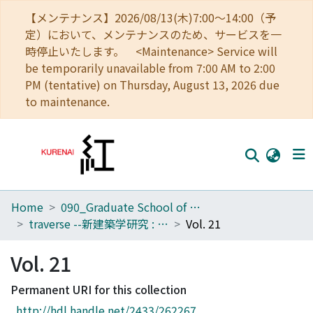
【メンテナンス】2026/08/13(木)7:00～14:00（予
定）において、メンテナンスのため、サービスを一
時停止いたします。 <Maintenance> Service will
be temporarily unavailable from 7:00 AM to 2:00
PM (tentative) on Thursday, August 13, 2026 due
to maintenance.
Home
090_Graduate School of Engineering
Home
traverse --新建築学研究 : kyoto university architectural journal
Vol. 21
Communities
Vol. 21
Browse
Permanent URI for this collection
Download Ranking
http://hdl.handle.net/2433/262267