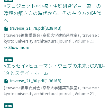
<プロジェクト>小椋・伊庭研究室 --「巣」の
環境の築き方の時代から、その在り方の時代
へ
traverse_21_78.pdf(3.38 MB)
(
traverse編集委員会 (京都大学建築系教室)
,
traverse :
kyoto university architectural journal
,
Volume 21
,
2021
,
pp.78-87
)
Show more
Item
<エッセイ>ヒューマン・ウェブの未来 : COVID-
19 とステイ・ホーム
traverse_21_90.pdf(1.36 MB)
(
traverse編集委員会 (京都大学建築系教室)
,
traverse :
kyoto university architectural journal
,
Volume 21
,
2021
,
pp.90-95
)
布野, 修司
;
FUNO, Shuji
;
フノ, シュウジ
Item