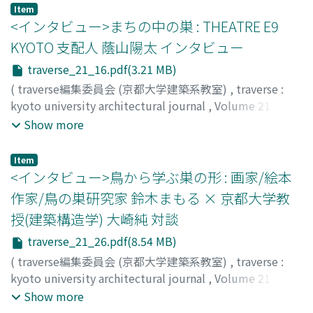
Item
<インタビュー>まちの中の巣 : THEATRE E9
KYOTO 支配人 蔭山陽太 インタビュー
traverse_21_16.pdf(3.21 MB)
(
traverse編集委員会 (京都大学建築系教室)
,
traverse :
kyoto university architectural journal
,
Volume 21
,
2021
,
pp.16-25
)
Show more
Item
<インタビュー>鳥から学ぶ巣の形 : 画家/絵本
作家/鳥の巣研究家 鈴木まもる × 京都大学教
授(建築構造学) 大崎純 対談
traverse_21_26.pdf(8.54 MB)
(
traverse編集委員会 (京都大学建築系教室)
,
traverse :
kyoto university architectural journal
,
Volume 21
,
2021
,
pp.26-35
)
Show more