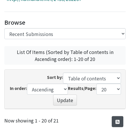
Access Statistics
Library Network
Browse
List Of Items (Sorted by Table of contents in
Ascending order): 1-20 of 20
Sort by:
In order:
Results/Page:
Update
Recent Submissions
Now showing
1 - 20 of 21