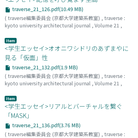
traverse_21_126.pdf(10.49 MB)
(
traverse編集委員会 (京都大学建築系教室)
,
traverse :
kyoto university architectural journal
,
Volume 21
,
2021
,
pp.126-131
)
井関, 武彦
;
ISEKI, Takehiko
;
イセキ, タケヒコ
Item
<学生エッセイ>オオニワシドリのあずまやに
見る「仮面」性
traverse_21_132.pdf(1.9 MB)
(
traverse編集委員会 (京都大学建築系教室)
,
traverse :
kyoto university architectural journal
,
Volume 21
,
2021
,
pp.132-135
)
石井, 一貴
;
ISHII, Kazutaka
;
イシイ, カズタカ
Item
<学生エッセイ>リアルとバーチャルを繋ぐ
「MASK」
traverse_21_136.pdf(3.76 MB)
(
traverse編集委員会 (京都大学建築系教室)
,
traverse :