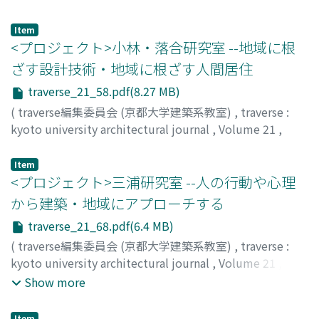
Item
<プロジェクト>小林・落合研究室 --地域に根
ざす設計技術・地域に根ざす人間居住
traverse_21_58.pdf(8.27 MB)
(
traverse編集委員会 (京都大学建築系教室)
,
traverse :
kyoto university architectural journal
,
Volume 21
,
2021
,
pp.58-67
)
小林, 広英
;
落合, 知帆
;
宮地, 茉莉
;
70346097
;
80582022
Item
<プロジェクト>三浦研究室 --人の行動や心理
から建築・地域にアプローチする
traverse_21_68.pdf(6.4 MB)
(
traverse編集委員会 (京都大学建築系教室)
,
traverse :
kyoto university architectural journal
,
Volume 21
,
2021
,
pp.68-77
)
Show more
Item