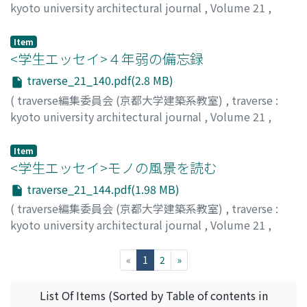
kyoto university architectural journal
,
Volume 21
,
2021
,
pp.136-139
)
菱田, 吾朗
;
HISHIDA, Goro
;
ヒシダ, ゴロウ
Item
<学生エッセイ>４年弱の備忘録
traverse_21_140.pdf(2.8 MB)
(
traverse編集委員会 (京都大学建築系教室)
,
traverse :
kyoto university architectural journal
,
Volume 21
,
2021
,
pp.140-143
)
岩見, 歩昂
;
IWAMI, Hotaka
;
イワミ, ホタカ
Item
<学生エッセイ>モノの風景を読む
traverse_21_144.pdf(1.98 MB)
(
traverse編集委員会 (京都大学建築系教室)
,
traverse :
kyoto university architectural journal
,
Volume 21
,
2021
,
pp.144-147
)
北垣, 直輝
;
KITAGAKI, Naoki
;
キタガキ, ナオキ
(current)
«
1
2
»
List Of Items (Sorted by Table of contents in