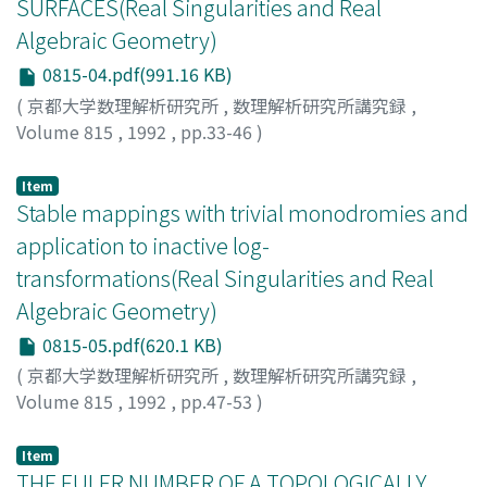
SURFACES(Real Singularities and Real
Algebraic Geometry)
0815-04.pdf(991.16 KB)
(
京都大学数理解析研究所
,
数理解析研究所講究録
,
Volume 815
,
1992
,
pp.33-46
)
SAEKI, OSAMU
;
佐伯, 修
;
サエキ, オサム
Item
Stable mappings with trivial monodromies and
application to inactive log-
transformations(Real Singularities and Real
Algebraic Geometry)
0815-05.pdf(620.1 KB)
(
京都大学数理解析研究所
,
数理解析研究所講究録
,
Volume 815
,
1992
,
pp.47-53
)
Kobayashi, Mahito
;
小林, 真人
;
コバヤシ, マヒト
Item
THE EULER NUMBER OF A TOPOLOGICALLY