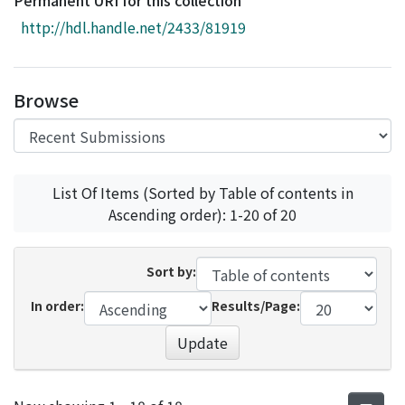
Permanent URI for this collection
Access Statistics
http://hdl.handle.net/2433/81919
Library Network
Browse
List Of Items (Sorted by Table of contents in
Ascending order): 1-20 of 20
Sort by:
In order:
Results/Page:
Update
Recent Submissions