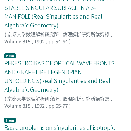
STABLE SINGULAR SURFACE IN A 3-
MANIFOLD(Real Singularities and Real
Algebraic Geometry)
(
京都大学数理解析研究所
,
数理解析研究所講究録
,
Volume 815
,
1992
,
pp.54-64
)
Izumiya, S.
;
Marar, W.L.
;
泉屋, 周一
Item
PERESTROIKAS OF OPTICAL WAVE FRONTS
AND GRAPHLIKE LEGENDRIAN
UNFOLDINGS(Real Singularities and Real
Algebraic Geometry)
(
京都大学数理解析研究所
,
数理解析研究所講究録
,
Volume 815
,
1992
,
pp.65-77
)
IZUMIYA, Shyuichi
;
泉屋, 周一
;
イズミヤ, シュウイチ
Item
Basic problems on singularities of isotropic