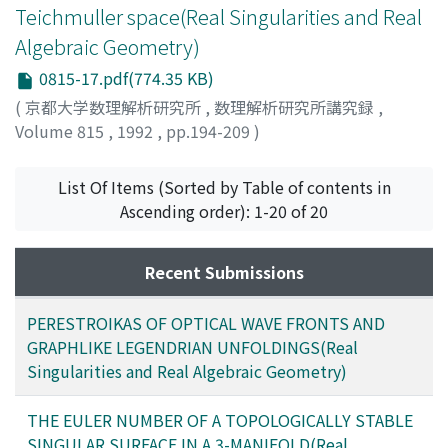
Teichmuller space(Real Singularities and Real
Algebraic Geometry)
0815-17.pdf(774.35 KB)
(
京都大学数理解析研究所
,
数理解析研究所講究録
,
Volume 815
,
1992
,
pp.194-209
)
Komori, Yohei
;
小森, 洋平
;
コモリ, ヨウヘイ
List Of Items (Sorted by Table of contents in
Ascending order): 1-20 of 20
Recent Submissions
PERESTROIKAS OF OPTICAL WAVE FRONTS AND
GRAPHLIKE LEGENDRIAN UNFOLDINGS(Real
Singularities and Real Algebraic Geometry)
THE EULER NUMBER OF A TOPOLOGICALLY STABLE
SINGULAR SURFACE IN A 3-MANIFOLD(Real