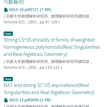
代数幾何)
0815-10.pdf(727.17 KB)
(
京都大学数理解析研究所
,
数理解析研究所講究録
,
Volume 815
,
1992
,
pp.97-109
)
森本, 徹
;
Morimoto, Tohru
;
モリモト, トオル
Item
Strong C$^0$-triviality of family of weighted
homogeneous polynomials(Real Singularities
and Real Algebraic Geometry)
(
京都大学数理解析研究所
,
数理解析研究所講究録
,
Volume 815
,
1992
,
pp.110-122
)
KOIKE, Satoshi
;
小池, 敏司
;
コイケ, サトシ
Item
MAT and strong $C^0$-equivalence(Real
Singularities and Real Algebraic Geometry)
0815-12.pdf(899.21 KB)
(
京都大学数理解析研究所
,
数理解析研究所講究録
,