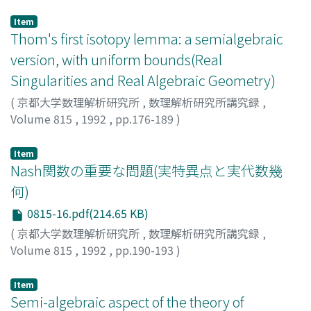
Madden, James J.
Item
Thom's first isotopy lemma: a semialgebraic
version, with uniform bounds(Real
Singularities and Real Algebraic Geometry)
(
京都大学数理解析研究所
,
数理解析研究所講究録
,
Volume 815
,
1992
,
pp.176-189
)
Coste, Michel
;
Shiota, Masahiro
Item
Nash関数の重要な問題(実特異点と実代数幾
何)
0815-16.pdf(214.65 KB)
(
京都大学数理解析研究所
,
数理解析研究所講究録
,
Volume 815
,
1992
,
pp.190-193
)
塩田, 昌弘
;
Shiota, Busahiro
;
シオタ, マサヒロ
Item
Semi-algebraic aspect of the theory of