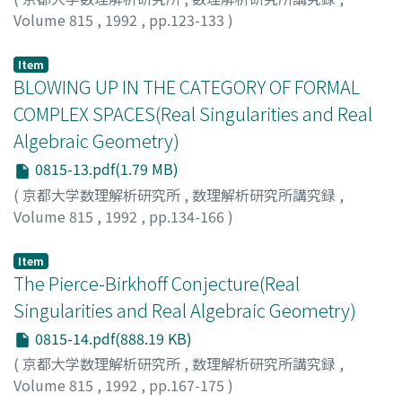
Volume 815
,
1992
,
pp.123-133
)
FUKUI, TOSHIZUMI
Item
BLOWING UP IN THE CATEGORY OF FORMAL
COMPLEX SPACES(Real Singularities and Real
Algebraic Geometry)
0815-13.pdf(1.79 MB)
(
京都大学数理解析研究所
,
数理解析研究所講究録
,
Volume 815
,
1992
,
pp.134-166
)
Izumi, Shuzo
;
泉, 脩蔵
;
イズミ, シュウゾウ
Item
The Pierce-Birkhoff Conjecture(Real
Singularities and Real Algebraic Geometry)
0815-14.pdf(888.19 KB)
(
京都大学数理解析研究所
,
数理解析研究所講究録
,
Volume 815
,
1992
,
pp.167-175
)