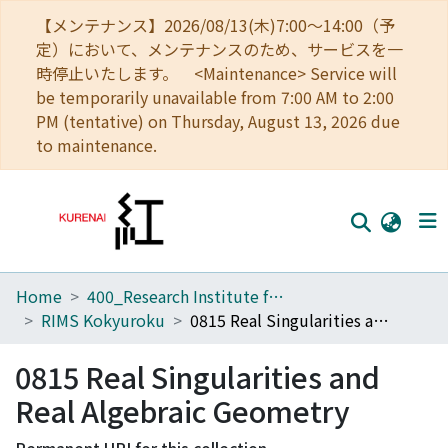
【メンテナンス】2026/08/13(木)7:00～14:00（予
定）において、メンテナンスのため、サービスを一
時停止いたします。 <Maintenance> Service will
be temporarily unavailable from 7:00 AM to 2:00
PM (tentative) on Thursday, August 13, 2026 due
to maintenance.
Home
400_Research Institute for Mathematical Sciences
Home
RIMS Kokyuroku
0815 Real Singularities and Real Algebraic Geometry
Communities
0815 Real Singularities and
Browse
Real Algebraic Geometry
Download Ranking