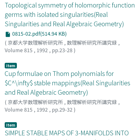
Topological symmetry of holomorphic function
germs with isolated singularities(Real
Singularities and Real Algebraic Geometry)
0815-02.pdf(514.94 KB)
(
京都大学数理解析研究所
,
数理解析研究所講究録
,
Volume 815
,
1992
,
pp.23-28
)
NISHIMURA, TAKASHI
;
西村, 尚史
;
ニシムラ, タカシ
Item
Cup formulae on Thom polynomials for
$C^\infty$ stable mappings(Real Singularities
and Real Algebraic Geometry)
(
京都大学数理解析研究所
,
数理解析研究所講究録
,
Volume 815
,
1992
,
pp.29-32
)
Ohmoto, Toru
;
大本, 亨
;
オオモト, トオル
Item
SIMPLE STABLE MAPS OF 3-MANIFOLDS INTO