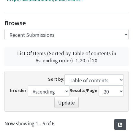
Access Statistics
Library Network
Browse
List Of Items (Sorted by Table of contents in
Ascending order): 1-20 of 20
Sort by:
In order:
Results/Page:
Update
Recent Submissions
Now showing
1 - 6 of 6