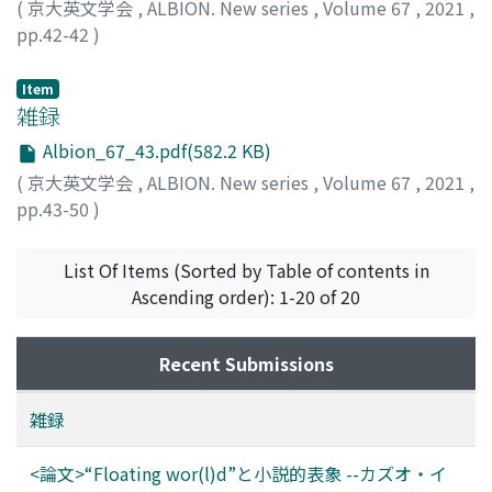
(
京大英文学会
,
ALBION. New series
,
Volume 67
,
2021
,
pp.42-42
)
Item
雑録
Albion_67_43.pdf(582.2 KB)
(
京大英文学会
,
ALBION. New series
,
Volume 67
,
2021
,
pp.43-50
)
List Of Items (Sorted by Table of contents in
Ascending order): 1-20 of 20
Recent Submissions
雑録
<論文>“Floating wor(l)d”と小説的表象 --カズオ・イ