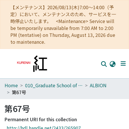
【メンテナンス】2026/08/13(木)7:00～14:00（予
定）において、メンテナンスのため、サービスを一
時停止いたします。 <Maintenance> Service will
be temporarily unavailable from 7:00 AM to 2:00
PM (tentative) on Thursday, August 13, 2026 due
to maintenance.
Home
010_Graduate School of Letters
ALBION
Home
第67号
Communities
第67号
Browse
Permanent URI for this collection
Download Ranking
http://hdl.handle.net/2433/265907