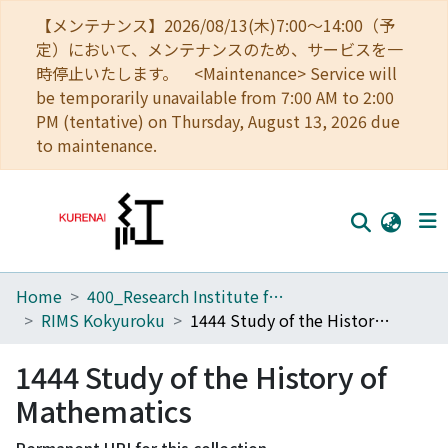
【メンテナンス】2026/08/13(木)7:00～14:00（予
定）において、メンテナンスのため、サービスを一
時停止いたします。 <Maintenance> Service will
be temporarily unavailable from 7:00 AM to 2:00
PM (tentative) on Thursday, August 13, 2026 due
to maintenance.
Home
400_Research Institute for Mathematical Sciences
Home
RIMS Kokyuroku
1444 Study of the History of Mathematics
Communities
1444 Study of the History of
Browse
Mathematics
Download Ranking