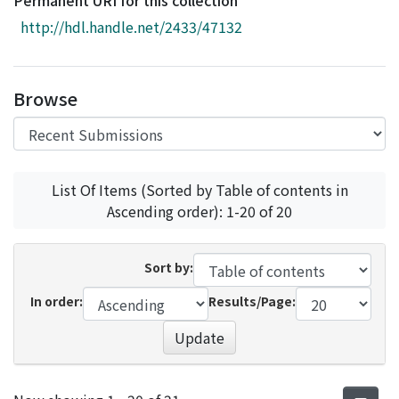
Permanent URI for this collection
Access Statistics
http://hdl.handle.net/2433/47132
Library Network
Browse
List Of Items (Sorted by Table of contents in
Ascending order): 1-20 of 20
Sort by:
In order:
Results/Page:
Update
Recent Submissions