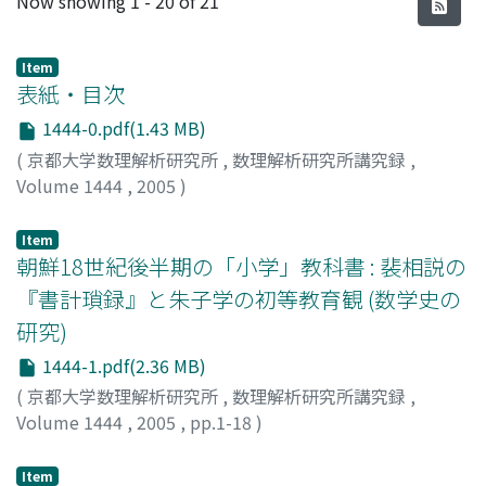
Now showing
1 - 20 of 21
Item
表紙・目次
1444-0.pdf(1.43 MB)
(
京都大学数理解析研究所
,
数理解析研究所講究録
,
Volume 1444
,
2005
)
Item
朝鮮18世紀後半期の「小学」教科書 : 裴相説の
『書計瑣録』と朱子学の初等教育観 (数学史の
研究)
1444-1.pdf(2.36 MB)
(
京都大学数理解析研究所
,
数理解析研究所講究録
,
Volume 1444
,
2005
,
pp.1-18
)
川原, 秀城
;
Kawahara, Hideki
Item