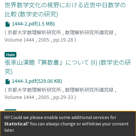
世界数学文化の視野における近世中日数学の
比較 (数学史の研究)
1444-2.pdf(1.5 MB)
(
京都大学数理解析研究所
,
数理解析研究所講究録
,
Volume 1444
,
2005
,
pp.19-28
)
徐, 澤林
;
Xu, Zelin
Item
張家山漢簡『算数書』について (II) (数学史の研
究)
1444-3.pdf(529.06 KB)
(
京都大学数理解析研究所
,
数理解析研究所講究録
,
Volume 1444
,
2005
,
pp.29-33
)
田村, 三郎
;
Tamura, Saburo
Item
Hi! Could we please enable some additional services for
満洲語資料からみた「幾何」の語源について
Statistical
? You can always change or withdraw your consent
(数学史の研究)
later.