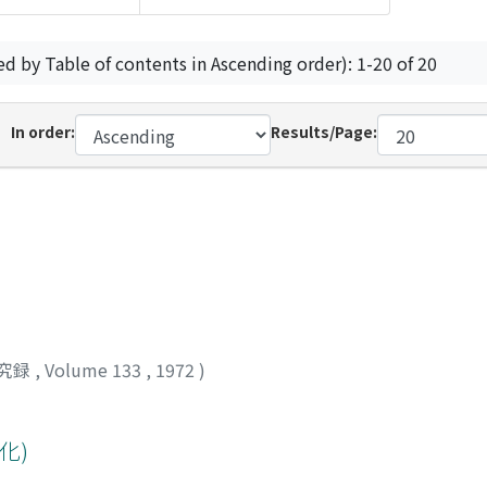
ed by Table of contents in Ascending order): 1-20 of 20
In order:
Results/Page:
究録
,
Volume 133
,
1972
)
化)