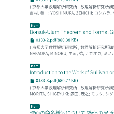
(
京都大学数理解析研究所
,
数理解析研究所講
吉村, 善一
;
YOSHIMURA, ZENICHI
;
ヨシムラ,
Item
Borsuk-Ulam Theorem and Forma
0133-2.pdf(880.38 KB)
(
京都大学数理解析研究所
,
数理解析研究所講
NAKAOKA, MINORU
;
中岡, 稔
;
ナカオカ, ミノ
Item
Introduction to the Work of Sulliva
0133-3.pdf(680.77 KB)
(
京都大学数理解析研究所
,
数理解析研究所講
MORITA, SHIGEYUKI
;
森田, 茂之
;
モリタ, シ
Item
球面の商多様体について (複体の局所