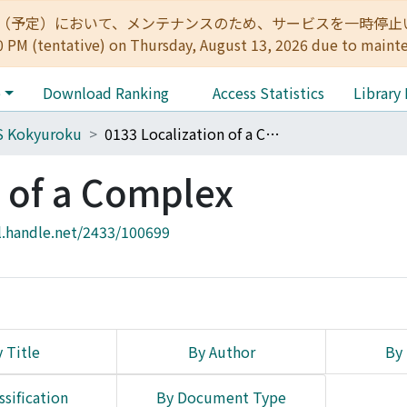
:00（予定）において、メンテナンスのため、サービスを一時停止いたします。 
0 PM (tentative) on Thursday, August 13, 2026 due to maint
e
Download Ranking
Access Statistics
Library
S Kokyuroku
0133 Localization of a Complex
n of a Complex
l.handle.net/2433/100699
 Title
By Author
By 
ssification
By Document Type