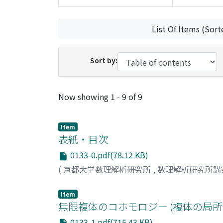
List Of Items (Sort
Sort by:
Recent Submissions
Now showing
1 - 9 of 9
Item
表紙・目次
0133-0.pdf(78.12 KB)
(
京都大学数理解析研究所
,
数理解析研究所講
Item
無限複体のコホモロジー (複体の局所
0133-1.pdf(715.43 KB)