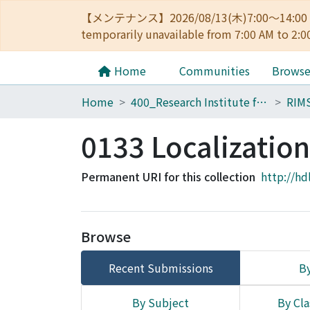
【メンテナンス】2026/08/13(木)7:00～14
temporarily unavailable from 7:00 AM to 2:0
Home
Communities
Brows
Home
400_Research Institute for Mathematical Sciences
RIM
0133 Localizatio
Permanent URI for this collection
http://hd
Browse
Recent Submissions
By
By Subject
By Cla