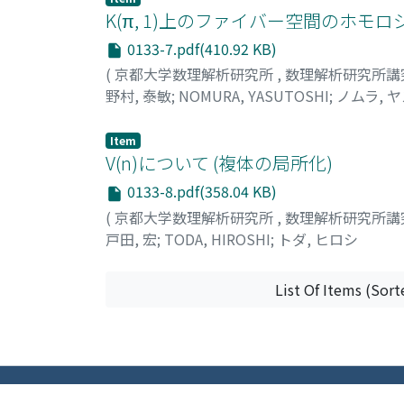
K(π, 1)上のファイバー空間のホモロ
0133-7.pdf(410.92 KB)
(
京都大学数理解析研究所
,
数理解析研究所講
野村, 泰敏
;
NOMURA, YASUTOSHI
;
ノムラ, 
Item
V(n)について (複体の局所化)
0133-8.pdf(358.04 KB)
(
京都大学数理解析研究所
,
数理解析研究所講
戸田, 宏
;
TODA, HIROSHI
;
トダ, ヒロシ
List Of Items (Sort
All items in KURENAI are