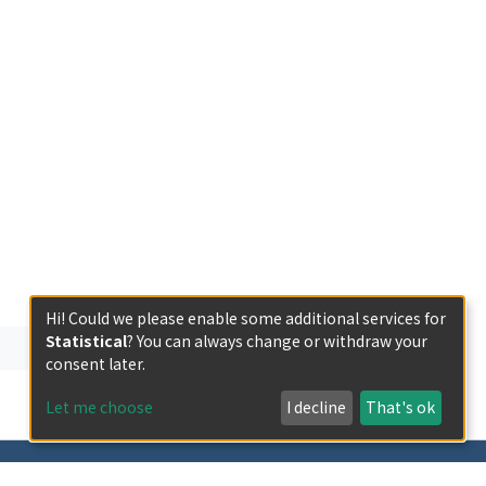
Hi! Could we please enable some additional services for
Statistical
? You can always change or withdraw your
consent later.
Let me choose
I decline
That's ok
less otherwise indicated.