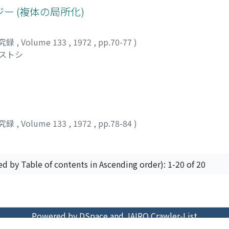
ジー (複体の局所化)
究録
,
Volume 133
,
1972
,
pp.70-77
)
ヤストシ
究録
,
Volume 133
,
1972
,
pp.78-84
)
ed by Table of contents in Ascending order): 1-20 of 20
Powered by DSpace and JAIRO Crawler-List
 protected by original copyright, with all rights reserved, un