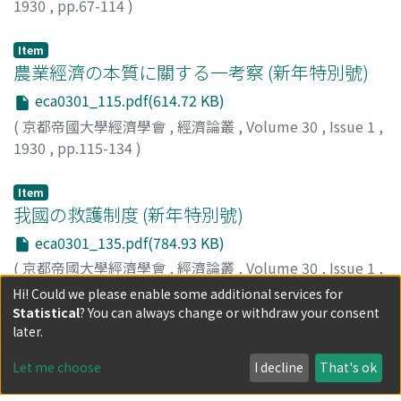
1930
,
pp.67-114
)
高田, 保馬
;
Takata, Yasuma
;
タカタ, ヤスマ
Item
農業經濟の本質に關する一考察 (新年特別號)
eca0301_115.pdf(614.72 KB)
(
京都帝國大學經濟學會
,
經濟論叢
,
Volume 30
,
Issue 1
,
1930
,
pp.115-134
)
八木, 芳之助
;
Yagi, Yoshinosuke
;
ヤギ, ヨシノスケ
Item
我國の救護制度 (新年特別號)
eca0301_135.pdf(784.93 KB)
(
京都帝國大學經濟學會
,
經濟論叢
,
Volume 30
,
Issue 1
,
1930
,
pp.135-158
)
Hi! Could we please enable some additional services for
橋本, 文雄
;
Hashimoto, Fumio
;
ハシモト, フミオ
Statistical
? You can always change or withdraw your consent
later.
Item
資本主義社会の機構に於ける貨幣の地位 (新年
Let me choose
I decline
That's ok
特別號)