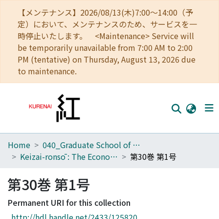
【メンテナンス】2026/08/13(木)7:00～14:00（予
定）において、メンテナンスのため、サービスを一
時停止いたします。 <Maintenance> Service will
be temporarily unavailable from 7:00 AM to 2:00
PM (tentative) on Thursday, August 13, 2026 due
to maintenance.
Home
040_Graduate School of Economics
Home
Keizai-ronsō : The Economic Review
第30巻 第1号
Communities
第30巻 第1号
Browse
Permanent URI for this collection
Download Ranking
http://hdl.handle.net/2433/125820