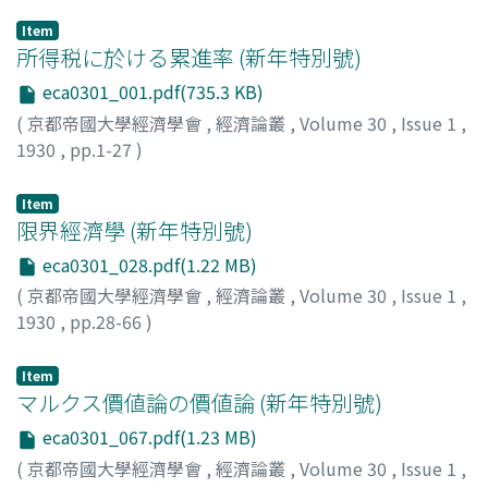
Item
所得税に於ける累進率 (新年特別號)
eca0301_001.pdf(735.3 KB)
(
京都帝國大學經濟學會
,
經濟論叢
,
Volume 30
,
Issue 1
,
1930
,
pp.1-27
)
神戸, 正雄
;
Kambe, Masao
;
カンベ, マサオ
Item
限界經濟學 (新年特別號)
eca0301_028.pdf(1.22 MB)
(
京都帝國大學經濟學會
,
經濟論叢
,
Volume 30
,
Issue 1
,
1930
,
pp.28-66
)
米田, 庄太郎
;
Yoneda, Shotaro
;
ヨネダ, ショウタロウ
Item
マルクス價値論の價値論 (新年特別號)
eca0301_067.pdf(1.23 MB)
(
京都帝國大學經濟學會
,
經濟論叢
,
Volume 30
,
Issue 1
,