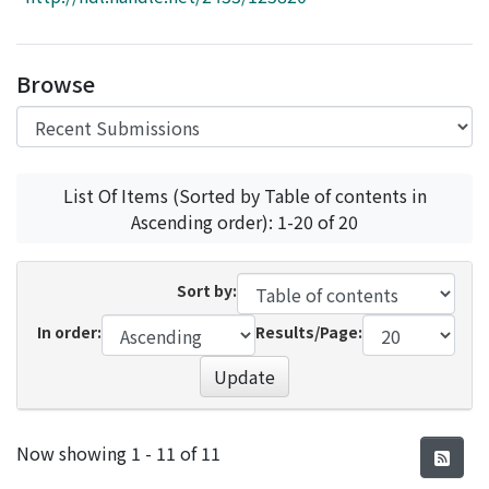
Access Statistics
Library Network
Browse
List Of Items (Sorted by Table of contents in
Ascending order): 1-20 of 20
Sort by:
In order:
Results/Page:
Update
Recent Submissions
Now showing
1 - 11 of 11