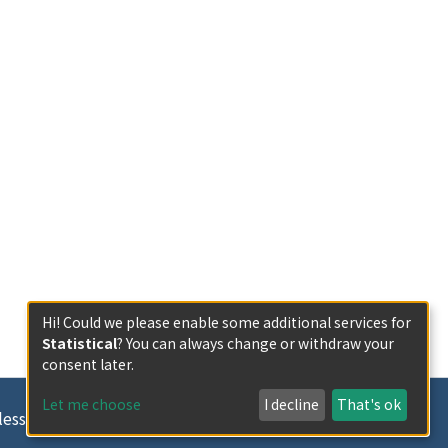
Hi! Could we please enable some additional services for
Statistical
? You can always change or withdraw your
consent later.
Let me choose
I decline
That's ok
less otherwise indicated.