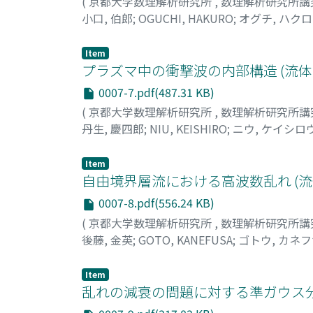
(
京都大学数理解析研究所
,
数理解析研究所講
小口, 伯郎
;
OGUCHI, HAKURO
;
オグチ, ハク
Item
プラズマ中の衝撃波の内部構造 (流
0007-7.pdf(487.31 KB)
(
京都大学数理解析研究所
,
数理解析研究所講
丹生, 慶四郎
;
NIU, KEISHIRO
;
ニウ, ケイシロ
Item
自由境界層流における高波数乱れ (
0007-8.pdf(556.24 KB)
(
京都大学数理解析研究所
,
数理解析研究所講
後藤, 金英
;
GOTO, KANEFUSA
;
ゴトウ, カネ
Item
乱れの減衰の問題に対する準ガウス分