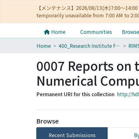
【メンテナンス】2026/08/13(木)7:00～14
temporarily unavailable from 7:00 AM to 2:0
Home
Communities
Brows
Home
400_Research Institute for Mathematical Sciences
RIM
0007 Reports on 
Numerical Compu
Permanent URI for this collection
http://hd
Browse
Recent Submissions
By