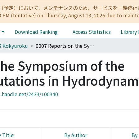
:00（予定）において、メンテナンスのため、サービスを一時停止いたします。 
0 PM (tentative) on Thursday, August 13, 2026 due to maint
e
Download Ranking
Access Statistics
Library
S Kokyuroku
0007 Reports on the Symposium of the Numerical Computations in Hydrodynamics
the Symposium of the
tations in Hydrodynam
l.handle.net/2433/100340
 Title
By Author
By 