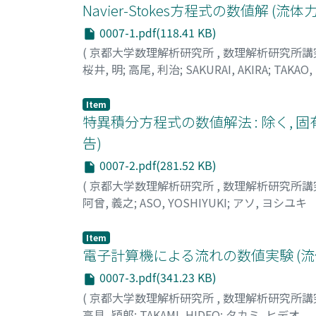
Navier-Stokes方程式の数値解
0007-1.pdf(118.41 KB)
(
京都大学数理解析研究所
,
数理解析研究所講
桜井, 明
;
高尾, 利治
;
SAKURAI, AKIRA
;
TAKAO,
Item
特異積分方程式の数値解法 : 除く, 固
告)
0007-2.pdf(281.52 KB)
(
京都大学数理解析研究所
,
数理解析研究所講
阿曾, 義之
;
ASO, YOSHIYUKI
;
アソ, ヨシユキ
Item
電子計算機による流れの数値実験 (
0007-3.pdf(341.23 KB)
(
京都大学数理解析研究所
,
数理解析研究所講
高見, 穎郎
;
TAKAMI, HIDEO
;
タカミ, ヒデオ