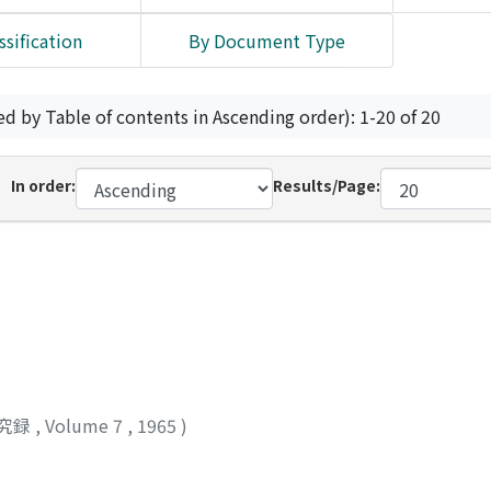
ssification
By Document Type
ed by Table of contents in Ascending order): 1-20 of 20
In order:
Results/Page:
究録
,
Volume 7
,
1965
)