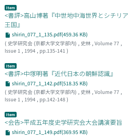
ク
Item
<書評>高山博著『中世地中海世界とシチリア
王国』
shirin_077_1_135.pdf(459.36 KB)
(
史学研究会 (京都大学文学部内)
,
史林
,
Volume 77
,
Issue 1
,
1994
,
pp.135-141
)
山辺, 規子
;
YAMABE, Noriko
;
ヤマベ, ノリコ
Item
<書評>中塚明著『近代日本の朝鮮認識』
shirin_077_1_142.pdf(518.35 KB)
(
史学研究会 (京都大学文学部内)
,
史林
,
Volume 77
,
Issue 1
,
1994
,
pp.142-148
)
藤永, 壮
;
FUJINAGA, Takeshi
;
フジナガ, タケシ
Item
<会告>平成五年度史学研究会大会講演要旨
shirin_077_1_149.pdf(369.95 KB)