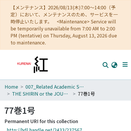
【メンテナンス】2026/08/13(木)7:00～14:00（予
定）において、メンテナンスのため、サービスを一
時停止いたします。 <Maintenance> Service will
be temporarily unavailable from 7:00 AM to 2:00
PM (tentative) on Thursday, August 13, 2026 due
to maintenance.
Home
007_Related Academic Societies
Home
THE SHIRIN or the JOURNAL OF HISTORY
77巻1号
Communities
77巻1号
Browse
Permanent URI for this collection
Download Ranking
http://hdl.handle.net/2433/237567