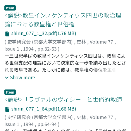
ど、元老制度の構造と機能について考察しようとするもの
Item
である。元老制度は、日清戦争前後に明治天皇によって作
<論説>教皇インノケンティウス四世の政治理
られ始めたが、一八九八年に確立したときに主導権を握っ
論における教皇権と世俗権
ていたのは、伊藤博文らの元老であった。天皇の厚い信任
shirin_077_1_32.pdf(1.76 MB)
を得ていた伊藤は、元老中最も高い位置づけを得た。山県
系官僚閥を率いる山県有朋でさえ、伊藤の格式に並ぶこと
(
史学研究会 (京都大学文学部内)
,
史林
,
Volume 77
,
はなかった。しかし日露戦争後は、元老の政治力の衰退が
Issue 1
,
1994
,
pp.32-63
)
現れ、明治天皇が制度運用の実権を握った。その天皇の信
尾崎, 秀夫
一三世紀半ばの教皇インノケンティウス四世は、教皇によ
;
OZAKI, Hideo
;
オザキ, ヒデオ
任を背景として政治的に台頭していくのが、桂太郎であ
る世俗支配の理論において決定的な一歩を踏み出したとさ
る。そのことが山県有朋ら元老の反発を買い、大正政変で
れる教皇である。たしかに彼は、教皇権の優位を主張し、
桂が失脚させられていく重要な背景となった。
またリヨン公会議で皇帝フリードリヒ二世の廃位を宣言し
Show more
た。しかし、他方、彼は聖俗両権の並立をも承認している
ことが認められる。これらの一見相反する主張は、どのよ
Item
うに両立するのであろうか。本稿では、彼の著作である
<論説>「ラヴァルのヴィシー」と世俗的教師
『教皇令集五巻註解』や書簡を検討して、この教皇が教会
shirin_077_1_64.pdf(1.66 MB)
法令、とくにインノケンティウス三世の教皇令を整理して
(
史学研究会 (京都大学文学部内)
,
史林
,
Volume 77
,
霊的権力の世俗的領域への介入を一一のケースに限定し、
Issue 1
,
1994
,
pp.64-94
)
また介入の根拠を教皇の世俗権力ではなく、霊的な義務に
平野, 千果子
ヴィシー政権期は「ペタンのヴィシー」と「ラヴァルのヴ
;
HIRANO, Chikako
;
ヒラノ, チカコ