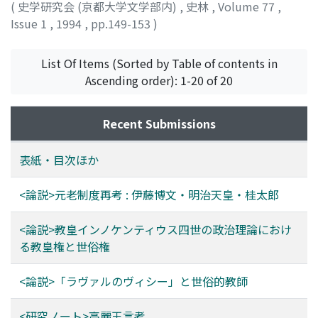
(
史学研究会 (京都大学文学部内)
,
史林
,
Volume 77
,
Issue 1
,
1994
,
pp.149-153
)
List Of Items (Sorted by Table of contents in
Ascending order): 1-20 of 20
Recent Submissions
表紙・目次ほか
<論説>元老制度再考 : 伊藤博文・明治天皇・桂太郎
<論説>教皇インノケンティウス四世の政治理論におけ
る教皇権と世俗権
<論説>「ラヴァルのヴィシー」と世俗的教師
<研究ノート>高麗王言考