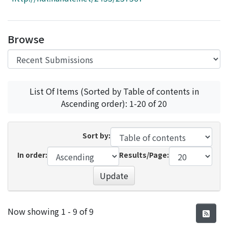
Access Statistics
Library Network
Browse
List Of Items (Sorted by Table of contents in
Ascending order): 1-20 of 20
Sort by:
In order:
Results/Page:
Update
Recent Submissions
Now showing
1 - 9 of 9