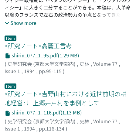
基づかせることによって、二つの主張を両立させたことを
ィシー」に大きく二分することができる。本稿は、大革命
明らかにする。教皇による皇帝の廃位も、この理論を踏ま
以降のフランスで左右の政治勢力の争点となってきたカト
えたものである。それは、教皇権の優位をはっきりと示す
リシズムの問題、とりわけこの対立が尖鋭に映し出されて
Show more
が、世俗権の一定の自律性をも保っていうのである。
いた教育の問題を通して、二つのヴィシーの相違を浮き彫
りにしようとするものである。国民革命のイデオロギーの
Item
下、全面的にカトリシズムを取り入れた「ペタンのヴィシ
<研究ノート>高麗王言考
ー」期には、国民のキリスト教離れが対独敗戦の主要な原
shirin_077_1_95.pdf(1.29 MB)
因とみなされ、その責任を負う者として、世俗教育を中心
(
史学研究会 (京都大学文学部内)
,
史林
,
Volume 77
,
的に担ってきた初等公立学校の世俗派の教師には厳しい措
Issue 1
,
1994
,
pp.95-115
)
置が講じられた。しかし、四二年四月以降の「ラヴァルの
矢木, 毅
;
YAGI, Takeshi
;
ヤギ, タケシ
ヴィシー」はこうした姿勢を継承せず、むしろ積極的に世
Item
俗派勢力を取り込もうとする。世俗派の教師に対する二つ
<研究ノート>吉野山村における近世前期の耕
のヴィシーの対応をめぐる考察は、右翼政権としてのヴィ
シー政権が、一貫して教権的であったという見解に修正を
地経営 : 川上郷井戸村を事例として
迫るものとなろう。
shirin_077_1_116.pdf(1.13 MB)
(
史学研究会 (京都大学文学部内)
,
史林
,
Volume 77
,
Issue 1
,
1994
,
pp.116-134
)
米家, 泰作
;
KOMEIE, Taisaku
;
10315864
;
コメイエ, タイサ