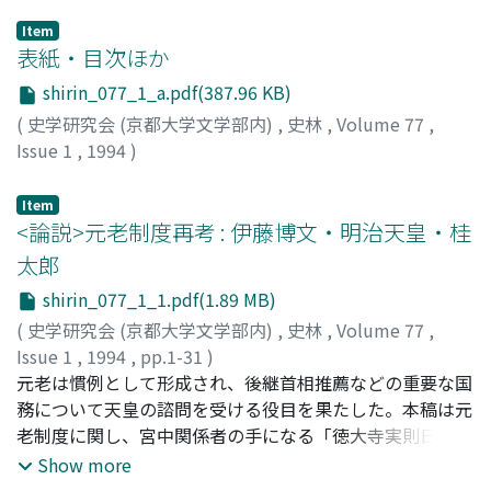
Item
表紙・目次ほか
shirin_077_1_a.pdf(387.96 KB)
(
史学研究会 (京都大学文学部内)
,
史林
,
Volume 77
,
Issue 1
,
1994
)
Item
<論説>元老制度再考 : 伊藤博文・明治天皇・桂
太郎
shirin_077_1_1.pdf(1.89 MB)
(
史学研究会 (京都大学文学部内)
,
史林
,
Volume 77
,
Issue 1
,
1994
,
pp.1-31
)
伊藤, 之雄
元老は慣例として形成され、後継首相推薦などの重要な国
;
ITO Yukio
;
イトウ, ユキオ
務について天皇の諮問を受ける役目を果たした。本稿は元
老制度に関し、宮中関係者の手になる「徳大寺実則日記」
などの史料を初めて本格的に用いて、制度の形成や運用過
Show more
程における明治天皇と元老との関係や元老根互の関係な