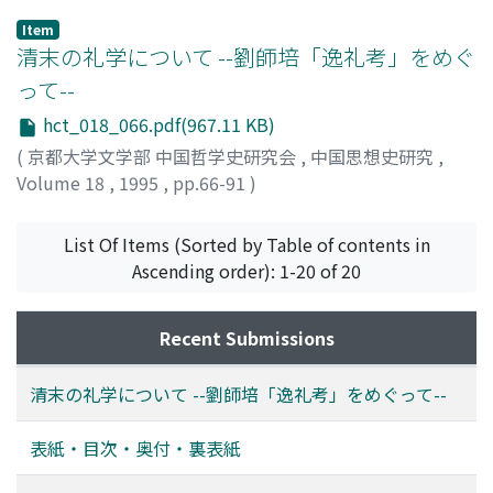
末永, 高康
;
SUENAGA, Takayasu
;
スエナガ, タカヤス
Item
清末の礼学について --劉師培「逸礼考」をめぐ
って--
hct_018_066.pdf(967.11 KB)
(
京都大学文学部 中国哲学史研究会
,
中国思想史研究
,
Volume 18
,
1995
,
pp.66-91
)
末岡, 宏
;
SUEOKA, Hiroshi
;
スエオカ, ヒロシ
List Of Items (Sorted by Table of contents in
Ascending order): 1-20 of 20
Recent Submissions
清末の礼学について --劉師培「逸礼考」をめぐって--
表紙・目次・奥付・裏表紙