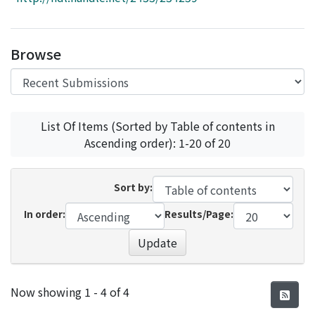
Access Statistics
Library Network
Browse
List Of Items (Sorted by Table of contents in
Ascending order): 1-20 of 20
Sort by:
In order:
Results/Page:
Update
Recent Submissions
Now showing
1 - 4 of 4