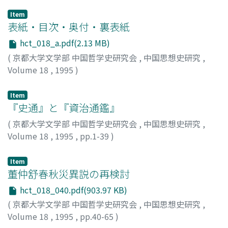
Item
表紙・目次・奥付・裏表紙
hct_018_a.pdf(2.13 MB)
(
京都大学文学部 中国哲学史研究会
,
中国思想史研究
,
Volume 18
,
1995
)
Item
『史通』と『資治通鑑』
(
京都大学文学部 中国哲学史研究会
,
中国思想史研究
,
Volume 18
,
1995
,
pp.1-39
)
福島, 正
;
FUKUSHIMA, Masashi
;
フクシマ, マサシ
Item
董仲舒春秋災異説の再検討
hct_018_040.pdf(903.97 KB)
(
京都大学文学部 中国哲学史研究会
,
中国思想史研究
,
Volume 18
,
1995
,
pp.40-65
)