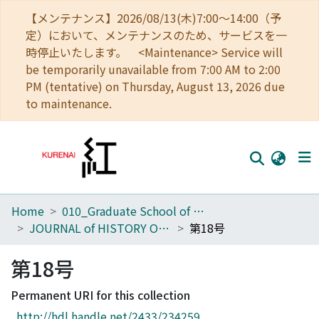
【メンテナンス】2026/08/13(木)7:00～14:00（予
定）において、メンテナンスのため、サービスを一
時停止いたします。 <Maintenance> Service will
be temporarily unavailable from 7:00 AM to 2:00
PM (tentative) on Thursday, August 13, 2026 due
to maintenance.
Home
010_Graduate School of Letters
Home
JOURNAL of HISTORY OF CHINESE THOUGHT
第18号
Communities
第18号
Browse
Permanent URI for this collection
Download Ranking
http://hdl.handle.net/2433/234259