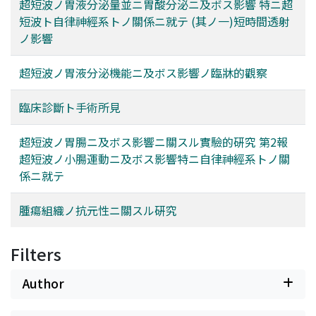
超短波ノ胃液分泌量並ニ胃酸分泌ニ及ボス影響 特ニ超
短波ト自律神經系トノ關係ニ就テ (其ノ一)短時間透射
ノ影響
超短波ノ胃液分泌機能ニ及ボス影響ノ臨牀的觀察
臨床診斷ト手術所見
超短波ノ胃腸ニ及ボス影響ニ關スル實驗的硏究 第2報
超短波ノ小腸運動ニ及ボス影響特ニ自律神經系トノ關
係ニ就テ
腫瘍組織ノ抗元性ニ關スル硏究
Filters
Author