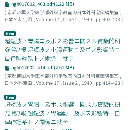
ngh017002_403.pdf(1.22 MB)
(
京都帝国大学医学部外科学教室内日本外科宝函編集室
,
日本外科宝函
,
Volume 17
,
Issue 2
,
1940
,
pp.403-413
)
宇田川, 博
;
Udagawa, Hiroshi
;
ウダガワ, ヒロシ
Item
超短波ノ胃腸ニ及ボス影響ニ關スル實驗的硏
究 第2報 超短波ノ小腸運動ニ及ボス影響特ニ
自律神經系トノ關係ニ就テ
ngh017002_414.pdf(2.01 MB)
(
京都帝国大学医学部外科学教室内日本外科宝函編集室
,
日本外科宝函
,
Volume 17
,
Issue 2
,
1940
,
pp.414-428
)
宇田川, 博
;
Udagawa, Hiroshi
;
ウダガワ, ヒロシ
Item
超短波ノ胃腸ニ及ボス影響ニ關スル實驗的硏
究 第3報 超短波ノ胃運動ニ及ボス影響特ニ自
律神經系トノ關係ニ就テ