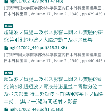
ngh017002_429.pdf(1.47 MB)
(
京都帝国大学医学部外科学教室内日本外科宝函編集室
,
日本外科宝函
,
Volume 17
,
Issue 2
,
1940
,
pp.429-439
)
宇田川, 博
;
Udagawa, Hiroshi
;
ウダガワ, ヒロシ
Item
超短波ノ胃腸ニ及ボス影響ニ關スル實驗的硏
究 第4報 超短波ノ大腸運動ニ及ボス影響
ngh017002_440.pdf(818.31 KB)
(
京都帝国大学医学部外科学教室内日本外科宝函編集室
,
日本外科宝函
,
Volume 17
,
Issue 2
,
1940
,
pp.440-445
)
宇田川, 博
;
Udagawa, Hiroshi
;
ウダガワ, ヒロシ
Item
超短波ノ胃腸ニ及ボス影響ニ關スル實驗的硏
究 第5報 超短波ノ胃液分泌量並ニ胃酸分泌ニ
及ボス影響 特ニ超短波ト自律神經系トノ關係
ニ就テ (其ノ一)短時間透射ノ影響
ngh017002_446.pdf(1.81 MB)