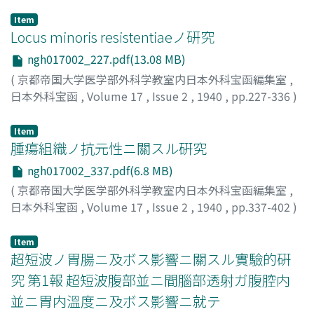
Item
Locus minoris resistentiaeノ研究
ngh017002_227.pdf(13.08 MB)
(
京都帝国大学医学部外科学教室内日本外科宝函編集室
,
日本外科宝函
,
Volume 17
,
Issue 2
,
1940
,
pp.227-336
)
富永, 貢
;
Tominaga, Mitsugi
Item
腫瘍組織ノ抗元性ニ關スル硏究
ngh017002_337.pdf(6.8 MB)
(
京都帝国大学医学部外科学教室内日本外科宝函編集室
,
日本外科宝函
,
Volume 17
,
Issue 2
,
1940
,
pp.337-402
)
伊藤, 進
;
Ito, Susumu
Item
超短波ノ胃腸ニ及ボス影響ニ關スル實驗的硏
究 第1報 超短波腹部並ニ間腦部透射ガ腹腔内
並ニ胃内溫度ニ及ボス影響ニ就テ