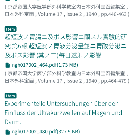
(
京都帝国大学医学部外科学教室内日本外科宝函編集室
,
日本外科宝函
,
Volume 17
,
Issue 2
,
1940
,
pp.446-463
)
宇田川, 博
;
Udagawa, Hiroshi
;
ウダガワ, ヒロシ
Item
超短波ノ胃腸ニ及ボス影響ニ關スル實驗的硏
究 第6報 超短波ノ胃液分泌量並ニ胃酸分泌ニ
及ボス影響 (其ノ二)每日透射ノ影響
ngh017002_464.pdf(1.73 MB)
(
京都帝国大学医学部外科学教室内日本外科宝函編集室
,
日本外科宝函
,
Volume 17
,
Issue 2
,
1940
,
pp.464-479
)
宇田川, 博
;
Udagawa, Hiroshi
;
ウダガワ, ヒロシ
Item
Experimentelle Untersuchungen über den
Einfluss der Ultrakurzwellen auf Magen und
Darm.
ngh017002_480.pdf(327.9 KB)