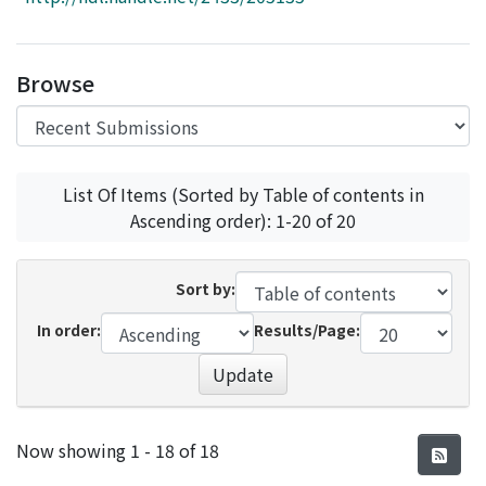
Access Statistics
Library Network
Browse
List Of Items (Sorted by Table of contents in
Ascending order): 1-20 of 20
Sort by:
In order:
Results/Page:
Update
Recent Submissions
Now showing
1 - 18 of 18