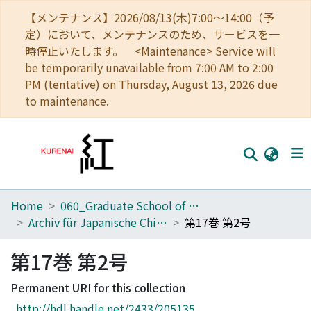
【メンテナンス】2026/08/13(木)7:00～14:00（予
定）において、メンテナンスのため、サービスを一
時停止いたします。 <Maintenance> Service will
be temporarily unavailable from 7:00 AM to 2:00
PM (tentative) on Thursday, August 13, 2026 due
to maintenance.
Home
060_Graduate School of Medicine
Home
Archiv für Japanische Chirurgie
第17巻 第2号
Communities
第17巻 第2号
Browse
Permanent URI for this collection
Download Ranking
http://hdl.handle.net/2433/205135