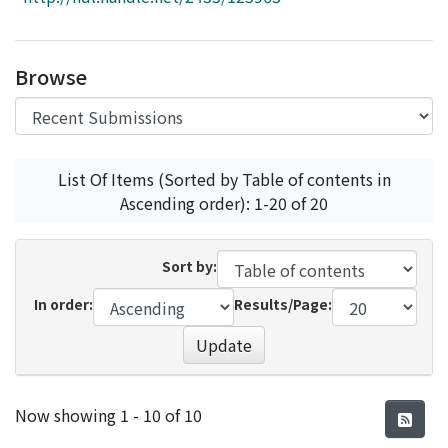
Access Statistics
Library Network
Browse
List Of Items (Sorted by Table of contents in
Ascending order): 1-20 of 20
Sort by:
In order:
Results/Page:
Update
Recent Submissions
Now showing
1 - 10 of 10