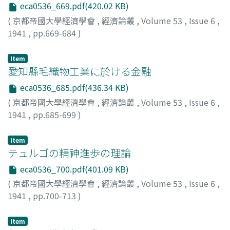
eca0536_669.pdf(420.02 KB)
(
京都帝國大學經濟學會
,
經濟論叢
,
Volume 53
,
Issue 6
,
1941
,
pp.669-684
)
石川, 興二
;
Ishikawa, Koji
;
イシカワ, コウジ
Item
愛知縣毛織物工業に於ける金融
eca0536_685.pdf(436.34 KB)
(
京都帝國大學經濟學會
,
經濟論叢
,
Volume 53
,
Issue 6
,
1941
,
pp.685-699
)
田杉, 競
;
Tasugi, Kiso
;
タスギ, キソウ
Item
テュルゴの精神進歩の理論
eca0536_700.pdf(401.09 KB)
(
京都帝國大學經濟學會
,
經濟論叢
,
Volume 53
,
Issue 6
,
1941
,
pp.700-713
)
出口, 勇藏
;
Deguchi, Yuzo
;
デグチ, ユウゾウ
Item