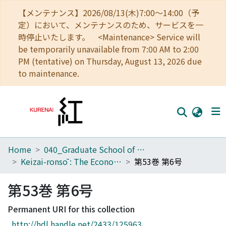
【メンテナンス】2026/08/13(木)7:00～14:00（予
定）において、メンテナンスのため、サービスを一
時停止いたします。 <Maintenance> Service will
be temporarily unavailable from 7:00 AM to 2:00
PM (tentative) on Thursday, August 13, 2026 due
to maintenance.
Home
040_Graduate School of Economics
Home
Keizai-ronsō : The Economic Review
第53巻 第6号
Communities
第53巻 第6号
Browse
Permanent URI for this collection
Download Ranking
http://hdl.handle.net/2433/125963