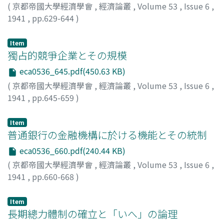
(
京都帝國大學經濟學會
,
經濟論叢
,
Volume 53
,
Issue 6
,
1941
,
pp.629-644
)
中川, 與之助
;
Nakagawa, Yonosuke
;
ナカガワ, ヨノスケ
Item
獨占的競爭企業とその規模
eca0536_645.pdf(450.63 KB)
(
京都帝國大學經濟學會
,
經濟論叢
,
Volume 53
,
Issue 6
,
1941
,
pp.645-659
)
大塚, 一朗
;
Otsuka, Ichiro
;
オオツカ, イチロウ
Item
普通銀行の金融機構に於ける機能とその統制
eca0536_660.pdf(240.44 KB)
(
京都帝國大學經濟學會
,
經濟論叢
,
Volume 53
,
Issue 6
,
1941
,
pp.660-668
)
小島, 昌太郎
;
Kojima, Shotaro
;
コジマ, ショウタロウ
Item
長期總力體制の確立と「いへ」の論理