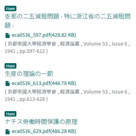
Item
支那の二五減租問題 - 特に浙江省の二五減租問
題 -
eca0536_597.pdf(428.82 KB)
(
京都帝國大學經濟學會
,
經濟論叢
,
Volume 53
,
Issue 6
,
1941
,
pp.597-612
)
八木, 芳之助
;
Yagi, Yoshinosuke
;
ヤギ, ヨシノスケ
Item
生産の理論の一節
eca0536_613.pdf(448.78 KB)
(
京都帝國大學經濟學會
,
經濟論叢
,
Volume 53
,
Issue 6
,
1941
,
pp.613-628
)
高田, 保馬
;
Takata, Yasuma
;
タカタ, ヤスマ
Item
ナチス勞働時間保護の原理
eca0536_629.pdf(486.28 KB)