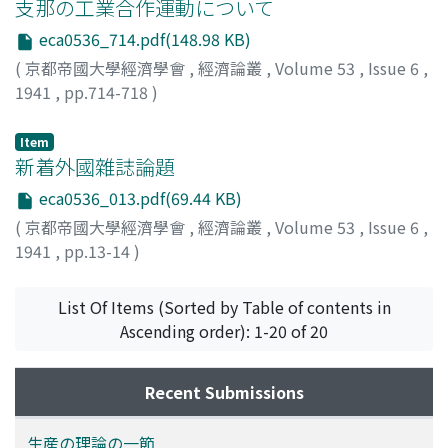
支那の工業合作運動について
eca0536_714.pdf(148.98 KB)
(
京都帝國大學經濟學會
,
經濟論叢
,
Volume 53
,
Issue 6
,
1941
,
pp.714-718
)
菊田, 太郎
;
Kikuta, Taro
;
キクタ, タロウ
Item
新着外國雜誌論題
eca0536_013.pdf(69.44 KB)
(
京都帝國大學經濟學會
,
經濟論叢
,
Volume 53
,
Issue 6
,
1941
,
pp.13-14
)
List Of Items (Sorted by Table of contents in
Ascending order): 1-20 of 20
Recent Submissions
生産の理論の一節