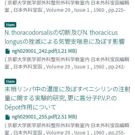
(
京都大学医学部外科整形外科学敎室内 日本外科宝函編輯
室
,
日本外科宝函
,
Volume 29
,
Issue 1
,
1960
,
pp.225-
241
)
HIRAKOH, KEIO
;
平光, 圭夫
Item
N. thoracodorsalisの切断及びN. thoracicus
longusの挫滅による気管支喘息に及ぼす影響
ngh029001_242.pdf(1.21 MB)
(
京都大学医学部外科整形外科学敎室内 日本外科宝函編輯
室
,
日本外科宝函
,
Volume 29
,
Issue 1
,
1960
,
pp.242-
254
)
安藤, 六郎
;
ANDO, ROKURO
Item
末梢リンパ中の濃度に及ぼすペニシリンの注射
量に関する実験的研究, 更に高分子P.V.P.の
Dépot作用について
ngh029001_255.pdf(2.51 MB)
(
京都大学医学部外科整形外科学敎室内 日本外科宝函編輯
室
,
日本外科宝函
,
Volume 29
,
Issue 1
,
1960
,
pp.255-