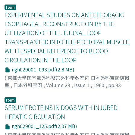
NAGASE, MASAO
;
長瀬, 正夫
Item
EXPERIMENTAL STUDIES ON ANTETHORACIC
ESOPHAGEAL RECONSTRUCTION BY THE
UTILIZATION OF THE JEJUNAL LOOP
TRANSPLANTED INTO THE PECTORAL MUSCLE,
WITH ESPECIAL REFERENCE TO BLOOD
CIRCULATION IN THE LOOP
ngh029001_093.pdf(2.8 MB)
(
京都大学医学部外科整形外科学敎室内 日本外科宝函編輯
室
,
日本外科宝函
,
Volume 29
,
Issue 1
,
1960
,
pp.93-
124
)
SUZUKI, HIROSHI
;
鈴木, 博
Item
SERUM PROTEINS IN DOGS WITH INJURED
HEPATIC CIRCULATION
ngh029001_125.pdf(2.07 MB)
(
京都大学医学部外科整形外科学敎室内 日本外科宝函編輯