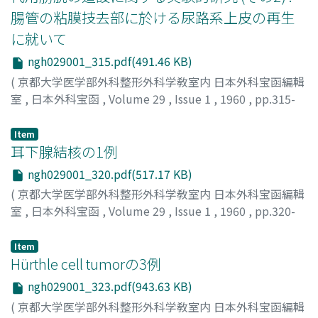
腸管の粘膜技去部に於ける尿路系上皮の再生
に就いて
ngh029001_315.pdf(491.46 KB)
(
京都大学医学部外科整形外科学敎室内 日本外科宝函編輯
室
,
日本外科宝函
,
Volume 29
,
Issue 1
,
1960
,
pp.315-
319
)
平光, 圭夫
;
HIRAKOH, KEIO
Item
耳下腺結核の1例
ngh029001_320.pdf(517.17 KB)
(
京都大学医学部外科整形外科学敎室内 日本外科宝函編輯
室
,
日本外科宝函
,
Volume 29
,
Issue 1
,
1960
,
pp.320-
322
)
江左, 晧一
;
ESA, KOICHI
Item
Hürthle cell tumorの3例
ngh029001_323.pdf(943.63 KB)
(
京都大学医学部外科整形外科学敎室内 日本外科宝函編輯