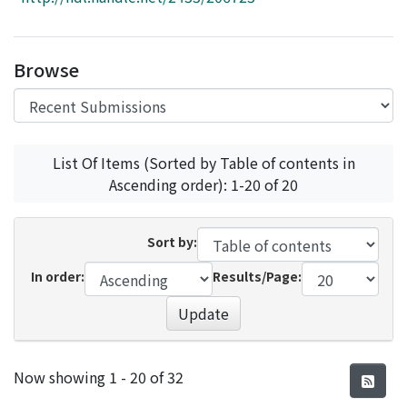
Access Statistics
Library Network
Browse
List Of Items (Sorted by Table of contents in
Ascending order): 1-20 of 20
Sort by:
In order:
Results/Page:
Update
Recent Submissions
Now showing
1 - 20 of 32