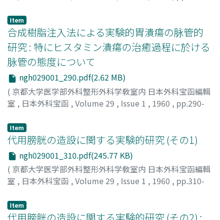
289
)
武内, 謙三
;
TAKEUCHI, KENZO
Item
合成樹脂注入法による実験的胃潰瘍の脉管的
研究 : 特にヒスタミン潰瘍の治癒過程に於ける
脉管の態度について
ngh029001_290.pdf(2.62 MB)
(
京都大学医学部外科整形外科学敎室内 日本外科宝函編輯
室
,
日本外科宝函
,
Volume 29
,
Issue 1
,
1960
,
pp.290-
309
)
片岡, 典正
;
KATAOKA, NORIMASA
Item
代用膀胱の造設に関する実験的研究 (その1)
ngh029001_310.pdf(245.77 KB)
(
京都大学医学部外科整形外科学敎室内 日本外科宝函編輯
室
,
日本外科宝函
,
Volume 29
,
Issue 1
,
1960
,
pp.310-
314
)
平光, 圭夫
;
HIRAKOH, KEIO
Item
代用膀胱の造設に関する実験的研究 (その2) :