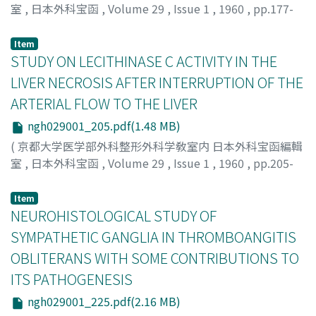
室
,
日本外科宝函
,
Volume 29
,
Issue 1
,
1960
,
pp.177-
204
)
MIYAZAKI, TOYOKI
;
宮崎, 豊基
Item
STUDY ON LECITHINASE C ACTIVITY IN THE
LIVER NECROSIS AFTER INTERRUPTION OF THE
ARTERIAL FLOW TO THE LIVER
ngh029001_205.pdf(1.48 MB)
(
京都大学医学部外科整形外科学敎室内 日本外科宝函編輯
室
,
日本外科宝函
,
Volume 29
,
Issue 1
,
1960
,
pp.205-
224
)
YAMABE, ICHIRO
;
山辺, 一郎
Item
NEUROHISTOLOGICAL STUDY OF
SYMPATHETIC GANGLIA IN THROMBOANGITIS
OBLITERANS WITH SOME CONTRIBUTIONS TO
ITS PATHOGENESIS
ngh029001_225.pdf(2.16 MB)