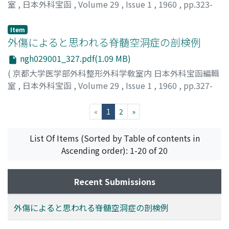
室
,
日本外科宝函
,
Volume 29
,
Issue 1
,
1960
,
pp.323-
327
)
堀, 康郎
;
水本, 竜二
;
北川, 勲
;
HORI, YASUO
;
MIZUMOTO,
Item
RYUZI
外傷によると思われる脊髄空洞症の剖検例
;
KITAGAWA, ISAO
ngh029001_327.pdf(1.09 MB)
(
京都大学医学部外科整形外科学敎室内 日本外科宝函編輯
室
,
日本外科宝函
,
Volume 29
,
Issue 1
,
1960
,
pp.327-
334
)
月本, 裕国
;
TSUKIMOTO, HIROKUNI
(current)
«
1
2
»
List Of Items (Sorted by Table of contents in
Ascending order): 1-20 of 20
Recent Submissions
外傷によると思われる脊髄空洞症の剖検例