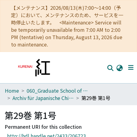
【メンテナンス】2026/08/13(木)7:00～14:00（予
定）において、メンテナンスのため、サービスを一
時停止いたします。 <Maintenance> Service will
be temporarily unavailable from 7:00 AM to 2:00
PM (tentative) on Thursday, August 13, 2026 due
to maintenance.
Home
060_Graduate School of Medicine
Home
Archiv für Japanische Chirurgie
第29巻 第1号
Communities
第29巻 第1号
Browse
Permanent URI for this collection
Download Ranking
http://hdl.handle.net/2433/206723