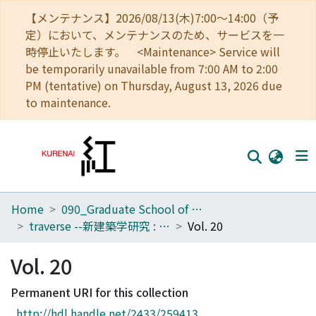
【メンテナンス】2026/08/13(木)7:00～14:00（予
定）において、メンテナンスのため、サービスを一
時停止いたします。 <Maintenance> Service will
be temporarily unavailable from 7:00 AM to 2:00
PM (tentative) on Thursday, August 13, 2026 due
to maintenance.
Home
090_Graduate School of Engineering
Home
traverse --新建築学研究 : kyoto university architectural journal
Vol. 20
Communities
Vol. 20
Browse
Permanent URI for this collection
Download Ranking
http://hdl.handle.net/2433/259413