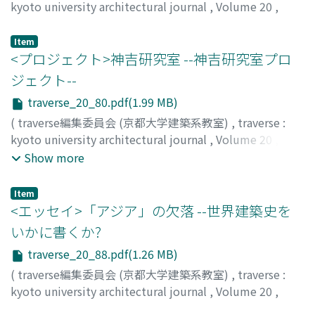
kyoto university architectural journal
,
Volume 20
,
2020
,
pp.74-79
)
田村, 篤
Item
<プロジェクト>神吉研究室 --神吉研究室プロ
ジェクト--
traverse_20_80.pdf(1.99 MB)
(
traverse編集委員会 (京都大学建築系教室)
,
traverse :
kyoto university architectural journal
,
Volume 20
,
2020
,
pp.80-86
)
Show more
Item
<エッセイ>「アジア」の欠落 --世界建築史を
いかに書くか?
traverse_20_88.pdf(1.26 MB)
(
traverse編集委員会 (京都大学建築系教室)
,
traverse :
kyoto university architectural journal
,
Volume 20
,
2020
,
pp.88-93
)