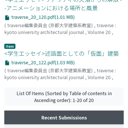
-アニメーションにおける場所と風景
traverse_20_120.pdf(1.01 MB)
(
traverse編集委員会 (京都大学建築系教室)
,
traverse :
kyoto university architectural journal
,
Volume 20
,
2020
,
pp.120-121
)
成原, 隆訓
;
NARIHARA, Takanori
;
ナリハラ, タカノリ
Item
<学生エッセイ>述語面としての「仮面」建築
traverse_20_122.pdf(1.03 MB)
(
traverse編集委員会 (京都大学建築系教室)
,
traverse :
kyoto university architectural journal
,
Volume 20
,
2020
,
pp.122-123
)
石井, 一貴
;
ISHII, Kazutaka
;
イシイ, カズタカ
List Of Items (Sorted by Table of contents in
Ascending order): 1-20 of 20
Recent Submissions