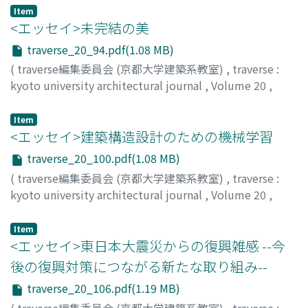
布野, 修司
;
FUNO, Shuji
;
フノ, シュウジ
Item
<エッセイ>未完結の美
traverse_20_94.pdf(1.08 MB)
(
traverse編集委員会 (京都大学建築系教室)
,
traverse :
kyoto university architectural journal
,
Volume 20
,
2020
,
pp.94-99
)
竹山, 聖
;
TAKEYAMA, Kiyoshi Sey
;
タケヤマ, キヨシ セイ
Item
<エッセイ>建築構造設計のための機械学習
traverse_20_100.pdf(1.08 MB)
(
traverse編集委員会 (京都大学建築系教室)
,
traverse :
kyoto university architectural journal
,
Volume 20
,
2020
,
pp.100-105
)
大崎, 純
;
OHSAKI, Makoto
;
オオサキ, マコト
Item
<エッセイ>東日本大震災からの復興雑感 --今
後の復興対策につながる新たな取り組み--
traverse_20_106.pdf(1.19 MB)
(
traverse編集委員会 (京都大学建築系教室)
,
traverse :