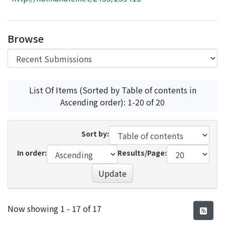
Access Statistics
Library Network
Browse
List Of Items (Sorted by Table of contents in
Ascending order): 1-20 of 20
Sort by:
In order:
Results/Page:
Update
Recent Submissions
Now showing
1 - 17 of 17