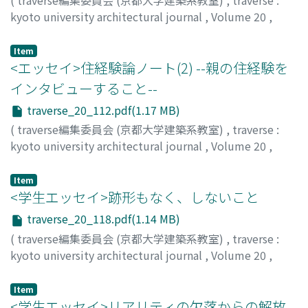
kyoto university architectural journal
,
Volume 20
,
2020
,
pp.106-111
)
牧, 紀男
;
MAKI, Norio
;
マキ, ノリオ
Item
<エッセイ>住経験論ノート(2) --親の住経験を
インタビューすること--
traverse_20_112.pdf(1.17 MB)
(
traverse編集委員会 (京都大学建築系教室)
,
traverse :
kyoto university architectural journal
,
Volume 20
,
2020
,
pp.112-117
)
柳沢, 究
;
YANAGISAWA, Kiwamu
;
60368561
;
ヤナギサワ,
Item
キワム
<学生エッセイ>跡形もなく、しないこと
traverse_20_118.pdf(1.14 MB)
(
traverse編集委員会 (京都大学建築系教室)
,
traverse :
kyoto university architectural journal
,
Volume 20
,
2020
,
pp.118-119
)
清山, 陽平
;
KIYOYAMA, Yohei
;
50930111
;
キヨヤマ, ヨウヘ
Item
イ
<学生エッセイ>リアリティの欠落からの解放 -