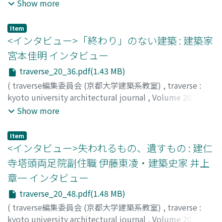
2020
,
pp.24-35
)
Show more
Item
<インタビュー>「終わり」のない建築 : 建築家
宮本佳明 インタビュー
traverse_20_36.pdf(1.43 MB)
(
traverse編集委員会 (京都大学建築系教室)
,
traverse :
kyoto university architectural journal
,
Volume 20
,
2020
,
pp.36-47
)
Show more
Item
<インタビュー>失われるもの、遺すもの : 建仁
寺塔頭両足院副住職 伊藤東凌・建築史家 井上
章一 インタビュー
traverse_20_48.pdf(1.48 MB)
(
traverse編集委員会 (京都大学建築系教室)
,
traverse :
kyoto university architectural journal
,
Volume 20
,