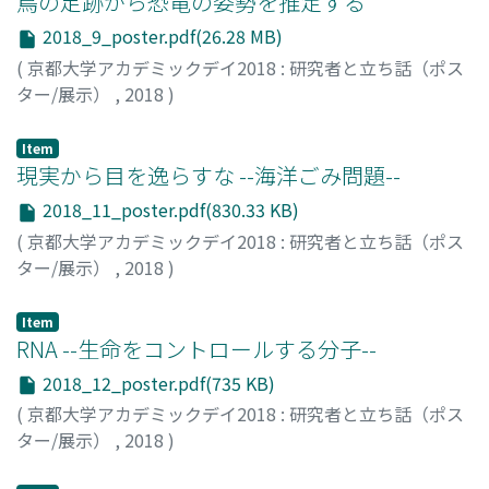
鳥の足跡から恐竜の姿勢を推定する
2018_9_poster.pdf(26.28 MB)
(
京都大学アカデミックデイ2018 : 研究者と立ち話（ポス
ター/展示）
,
2018
)
田中, 郁子
Item
現実から目を逸らすな --海洋ごみ問題--
2018_11_poster.pdf(830.33 KB)
(
京都大学アカデミックデイ2018 : 研究者と立ち話（ポス
ター/展示）
,
2018
)
長岡, 智子
;
大森, 帆貴
;
下戸, 宥人
;
山口, 稜真
;
森武, 蒼太
;
谷口, 絵梨
;
髙橋, 弥来
Item
RNA --生命をコントロールする分子--
2018_12_poster.pdf(735 KB)
(
京都大学アカデミックデイ2018 : 研究者と立ち話（ポス
ター/展示）
,
2018
)
齊藤, 博英
;
大野, 博久
;
中西, 秀之
;
川﨑, 俊輔
;
弘澤, 萌
;
赤