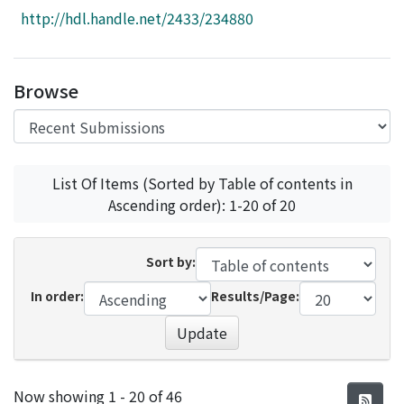
Access Statistics
http://hdl.handle.net/2433/234880
Library Network
Browse
List Of Items (Sorted by Table of contents in
Ascending order): 1-20 of 20
Sort by:
In order:
Results/Page:
Update
Recent Submissions
Now showing
1 - 20 of 46