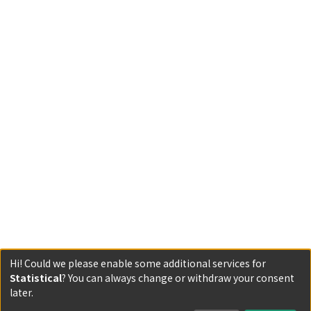
Hi! Could we please enable some additional services for
Statistical
? You can always change or withdraw your consent
Powered by DSpace and JAIRO Crawler-List
later.
All items in KURENAI are protected by original copyright,