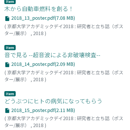
峰, 冴
;
小野, 紘貴
;
山縣, 茉莉
Item
木から自動車燃料を創る！
2018_13_poster.pdf(7.08 MB)
(
京都大学アカデミックデイ2018 : 研究者と立ち話（ポス
ター/展示）
,
2018
)
坂, 志朗
;
河本, 晴雄
;
南, 英治
;
Harifara, Rabemanolontsoa
;
趙, 媛媛
;
美籐, 大輝
;
吉永, 大輝
;
00649204
Item
音で見る --超音波による非破壊検査--
2018_14_poster.pdf(2.09 MB)
(
京都大学アカデミックデイ2018 : 研究者と立ち話（ポス
ター/展示）
,
2018
)
松田, 直樹
;
野々垣, 拓
Item
どうぶつにヒトの病気になってもらう
2018_15_poster.pdf(2.11 MB)
(
京都大学アカデミックデイ2018 : 研究者と立ち話（ポス
ター/展示）
,
2018
)