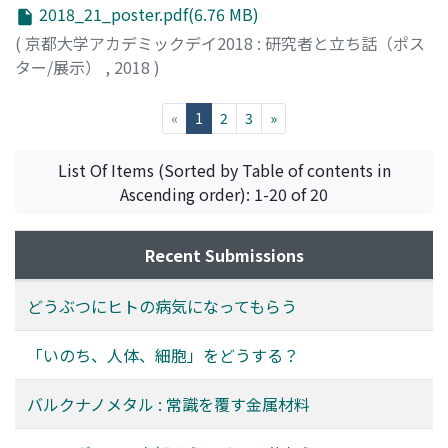
2018_21_poster.pdf(6.76 MB)
(
京都大学アカデミックデイ2018 : 研究者と立ち話（ポス
ター/展示）
,
2018
)
佐藤, 俊哉
;
田中, 司朗
;
土居, 正明
;
大前, 勝弘
;
今井, 匠
;
Guan, Jia
(current)
«
1
2
3
»
List Of Items (Sorted by Table of contents in
Ascending order): 1-20 of 20
Recent Submissions
どうぶつにヒトの病気になってもらう
「いのち、人体、細胞」をどうする？
バルクナノメタル : 常識を覆す金属材料