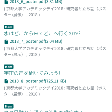
2018_6_poster.pdf(3.81 MB)
(
京都大学アカデミックデイ2018 : 研究者と立ち話（ポス
ター/展示）
,
2018
)
大庭, 弘継
;
高木, 裕貴
;
玉澤, 春史
;
河村, 聡人
;
小松, 志朗
;
中村, 長史
;
大園, 誠
Item
水はどこから来てどこへ行くのか?
2018_7_poster.pdf(2.04 MB)
(
京都大学アカデミックデイ2018 : 研究者と立ち話（ポス
ター/展示）
,
2018
)
勝山, 正則
;
小杉, 緑子
;
鎌倉, 真依
;
東, 若菜
Item
宇宙の声を聞いてみよう!
2018_8_poster.pdf(725.11 KB)
(
京都大学アカデミックデイ2018 : 研究者と立ち話（ポス
ター/展示）
,
2018
)
小嶋, 浩嗣
;
新城, 藍里
;
菊川, 素如
Item