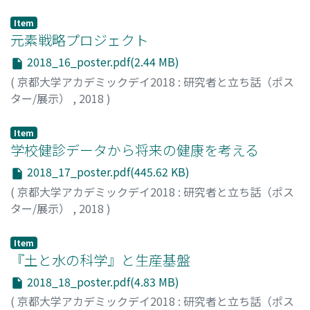
高橋, 良輔
;
生野, 真嗣
;
梶, 誠兒
;
澤村, 正典
;
奥田, 真也
;
田
口, 智之
Item
元素戦略プロジェクト
2018_16_poster.pdf(2.44 MB)
(
京都大学アカデミックデイ2018 : 研究者と立ち話（ポス
ター/展示）
,
2018
)
田中, 庸裕
;
田中, 功
;
大石, 毅一郎
;
落合, 庄治郎
;
太田, 浩二
;
細川, 三郎
;
朝倉, 博行
;
大谷, 裕子
;
吉田, 寿雄
;
山本, 旭
Item
学校健診データから将来の健康を考える
2018_17_poster.pdf(445.62 KB)
(
京都大学アカデミックデイ2018 : 研究者と立ち話（ポス
ター/展示）
,
2018
)
井出, 和希
Item
『土と水の科学』と生産基盤
2018_18_poster.pdf(4.83 MB)
(
京都大学アカデミックデイ2018 : 研究者と立ち話（ポス