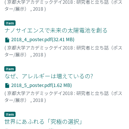
(
京都大学アカデミックデイ2018 : 研究者と立ち話（ポス
ター/展示）
,
2018
)
森, 信人
;
志村, 智也
Item
ナノサイエンスで未来の太陽電池を創る
2018_4_poster.pdf(32.41 MB)
(
京都大学アカデミックデイ2018 : 研究者と立ち話（ポス
ター/展示）
,
2018
)
金光, 義彦
;
田原, 弘量
;
小原, 慧一
;
正田, 宗二朗
Item
なぜ、アレルギーは増えているの?
2018_5_poster.pdf(1.62 MB)
(
京都大学アカデミックデイ2018 : 研究者と立ち話（ポス
ター/展示）
,
2018
)
高野, 裕久
;
本田, 晶子
;
田中, 満崇
Item
世界にあふれる「究極の選択」