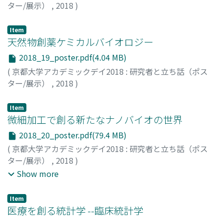
ター/展示）
,
2018
)
村上, 章
;
藤澤, 和謙
;
古川, 智大
;
森田, 健太郎
;
北尾, 朋広
;
種子永, 栄輝
Item
天然物創薬ケミカルバイオロジー
2018_19_poster.pdf(4.04 MB)
(
京都大学アカデミックデイ2018 : 研究者と立ち話（ポス
ター/展示）
,
2018
)
掛谷, 秀昭
;
倉永, 健史
;
野中, 元裕
Item
微細加工で創る新たなナノバイオの世界
2018_20_poster.pdf(79.4 MB)
(
京都大学アカデミックデイ2018 : 研究者と立ち話（ポス
ター/展示）
,
2018
)
横川, 隆司
;
Banan Sadeghian, Ramin
;
岡田, 龍
;
Farhana,
Show more
Tammana Ishrat
;
金子, 泰洸ポール
;
Zhou, Hang
;
大庭, 将
太郎
;
中川, 倫宏
;
古川, 眞之
;
亀田, 良一
;
一色, 庸平
;
仲, 康
Item
佑
;
井原, 輝紀
;
Scott, Erickson
;
関口, 将弘
医療を創る統計学 --臨床統計学