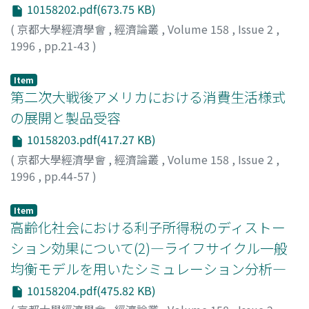
10158202.pdf(673.75 KB)
(
京都大學經濟學會
,
經濟論叢
,
Volume 158
,
Issue 2
,
1996
,
pp.21-43
)
クラビオト, グラシエラ
Item
第二次大戦後アメリカにおける消費生活様式
の展開と製品受容
10158203.pdf(417.27 KB)
(
京都大學經濟學會
,
經濟論叢
,
Volume 158
,
Issue 2
,
1996
,
pp.44-57
)
粟村, 俊夫
;
Awamura, Toshio
;
アワムラ, トシオ
Item
高齢化社会における利子所得税のディストー
ション効果について(2)―ライフサイクル一般
均衡モデルを用いたシミュレーション分析―
10158204.pdf(475.82 KB)