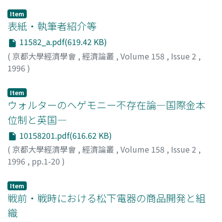
Item
表紙・執筆者紹介等
11582_a.pdf(619.42 KB)
(
京都大學經濟學會
,
經濟論叢
,
Volume 158
,
Issue 2
,
1996
)
Item
ウォルターのヘゲモニー不存在論―国際金本
位制と英国―
10158201.pdf(616.62 KB)
(
京都大學經濟學會
,
經濟論叢
,
Volume 158
,
Issue 2
,
1996
,
pp.1-20
)
本山, 美彦
;
Motoyama, Yoshihiko
;
モトヤマ, ヨシヒコ
Item
戦前・戦時における松下電器の商品開発と組
織