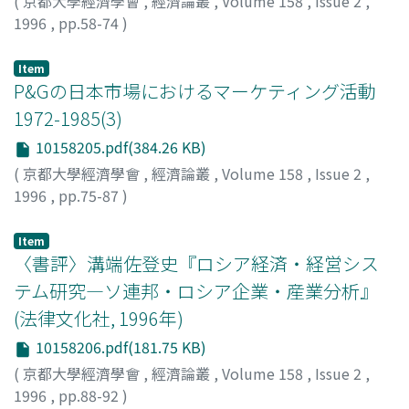
(
京都大學經濟學會
,
經濟論叢
,
Volume 158
,
Issue 2
,
1996
,
pp.58-74
)
岡本, 章
;
Okamoto, Akira
;
オカモト, アキラ
Item
P&Gの日本市場におけるマーケティング活動
1972-1985(3)
10158205.pdf(384.26 KB)
(
京都大學經濟學會
,
經濟論叢
,
Volume 158
,
Issue 2
,
1996
,
pp.75-87
)
ライアン, ジョン
Item
〈書評〉溝端佐登史『ロシア経済・経営シス
テム研究―ソ連邦・ロシア企業・産業分析』
(法律文化社, 1996年)
10158206.pdf(181.75 KB)
(
京都大學經濟學會
,
經濟論叢
,
Volume 158
,
Issue 2
,
1996
,
pp.88-92
)