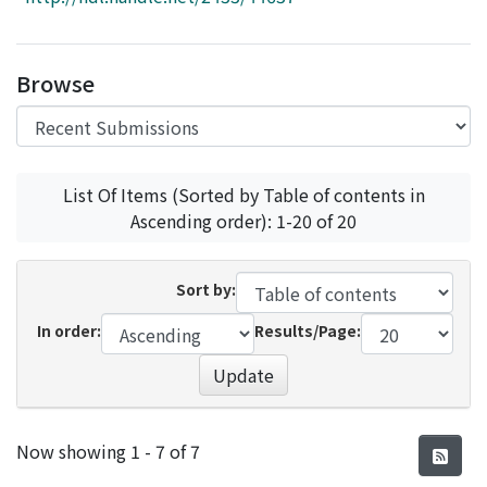
Access Statistics
Library Network
Browse
List Of Items (Sorted by Table of contents in
Ascending order): 1-20 of 20
Sort by:
In order:
Results/Page:
Update
Recent Submissions
Now showing
1 - 7 of 7