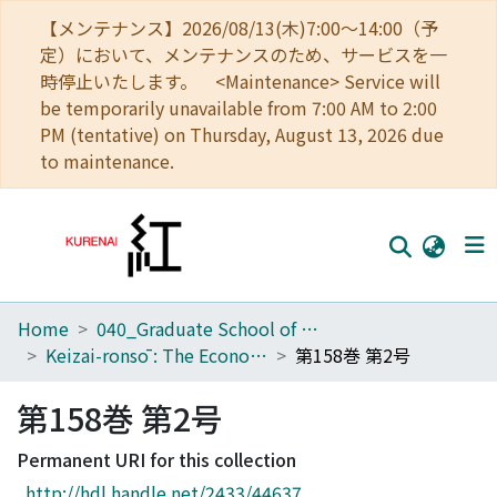
【メンテナンス】2026/08/13(木)7:00～14:00（予
定）において、メンテナンスのため、サービスを一
時停止いたします。 <Maintenance> Service will
be temporarily unavailable from 7:00 AM to 2:00
PM (tentative) on Thursday, August 13, 2026 due
to maintenance.
Home
040_Graduate School of Economics
Home
Keizai-ronsō : The Economic Review
第158巻 第2号
Communities
第158巻 第2号
Browse
Permanent URI for this collection
Download Ranking
http://hdl.handle.net/2433/44637