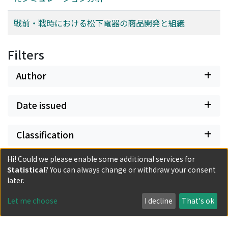
戦前・戦時における松下電器の商品開発と組織
Filters
Author
Date issued
Classification
Hi! Could we please enable some additional services for
Document Type
Statistical
? You can always change or withdraw your consent
later.
Has files
Let me choose
I decline
That's ok