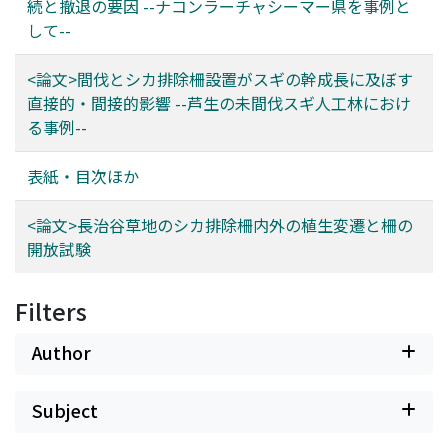
続と撤退の要因 --ナコンラーチャシーマー県を事例と
して--
<論文>間伐とシカ排除柵設置がスギの幹成長に及ぼす
直接的・間接的影響 --芦生の未間伐スギ人工林におけ
る事例--
表紙・目次ほか
<論文>長治谷草地のシカ排除柵内外の植生変遷と柵の
開放試験
Filters
Author
Subject