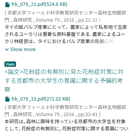
し, 柵外ではシカ不嗜好性植物が増加したことを示唆して
frk_079_21.pdf(524.8 KB)
おり, クラスター解析の結果も柵内外の植生遷移が異なる
(
京都大学フィールド科学教育研究センター森林生物圏部
方向に進んだことを示した. 柵開放の前後に調べた全種の
門
,
森林研究
,
Volume 79
,
2016
,
pp.21-32
)
地上部バイオマス量に有意な差はなかったが, オカトラノ
井上, 瞳
タイの紙パルプ産業にとって，農家によって私有地で生産
;
松下, 幸司
;
Meunpong, Ponthep
;
神崎, 護
;
オ, バライチゴ, ドクダミの地上部バイオマス量は開放後に
INOUE, Hitomi
されるユーカリは重要な原料基盤である. 農家によるユー
;
MATSUSHITA, Koji
;
MEUNPONG,
減少したことが示唆された. したがって, 柵開放に伴うシカ
Ponthep
カリ林経営は，タイにおけるパルプ産業の発展に伴って
;
KANZAKI, Mamoru
;
90199787
;
70183291
;
イノ
による採食は植生量を減少させるが, 採食は優占種のスス
ウエ, ヒトミ
1990年代以降に急速に拡大した. 拡大から二十数年を経た
;
マツシタ, コウジ
;
ミュンポン, ポンテプ
;
カン
Show more
キではなくシカ嗜好性の高い種に偏ることを示唆してお
ザキ, マモル
現在，ユーカリ林経営に関する問題点が指摘され，経営か
り, 開放時には嗜好性種の保護にも配慮が必要である.
ら撤退する農家の存在が明らかとなっている. 本研究で
Item
は，ユーカリ林経営の継続と撤退の要因を考察することを
<論文>花粉症の有無別に見た花粉症対策に対
目的に，調査地周辺のユーカリ流通の全体像の把握と，ユ
する京都市の大学生の意識に関する予備的考
ーカリ林経営の経験のある農家間の特徴の比較を行った.
察
調査は，主要なユーカリの産地であるタイ東北部のナコン
ラーチャシーマー県で実施し，木材チップ工場1，木材販
frk_079_33.pdf(272.02 KB)
売店14，植林農家6. に対して聞き取り調査を行った. その
(
京都大学フィールド科学教育研究センター森林生物圏部
結果，調査地周辺では，農家あるいは木材販売店従業員が
門
,
森林研究
,
Volume 79
,
2016
,
pp.33-41
)
ユーカリの伐採と運搬を請け負い，仲買人としても機能す
河瀬, 麻里
本研究は, 森林に興味を持っている京都市の大学生を対象
;
KAWASE, Mari
;
カワセ, マリ
る素材生産業者として活動し，彼らがユーカリの流通に重
として, 花粉症の有無別に, 花粉症対策に関する意識につい