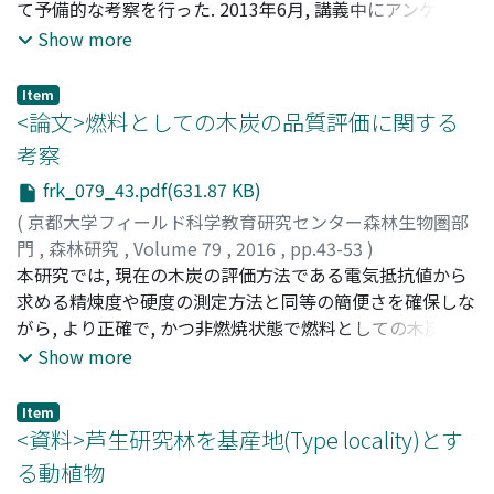
要な役割を果たしていた. また，ユーカリ林経営はユーカ
て予備的な考察を行った. 2013年6月, 講義中にアンケート
リ植林地面積が大きい農家ほど継続しやすく，小さい農家
調査票を配布し, 全数を回収した. 合計40名(男性23名, 女
Show more
の間で撤退が起きていることが分かった. これは小規模農
性17名)の回答を得た. 花粉症の有無別に検討した結果, 大
家ほど収益性の高いキャッサバへと移行する傾向があるた
学生の意識の特性として, 以下の二点が言える. 第一に, 花
Item
めと考えられた.
粉を削減するために木材生産林に手を加えることの是非に
<論文>燃料としての木炭の品質評価に関する
ついては, 花粉症でない人より花粉症の人の方が, 手を加え
考察
るべきだと回答する傾向があった. 第二に, 社会が重視すべ
frk_079_43.pdf(631.87 KB)
きだと思う花粉症対策について, 花粉発生源の管理や花粉
の再飛散を防止するための生活環境の整備は, 花粉症でな
(
京都大学フィールド科学教育研究センター森林生物圏部
い人より花粉症の人に多く選ばれた. 本研究は, 森林に興味
門
,
森林研究
,
Volume 79
,
2016
,
pp.43-53
)
を持っている大学生について, 花粉症の有無により花粉症
兵道, 健太
本研究では, 現在の木炭の評価方法である電気抵抗値から
;
藤井, 義久
;
HYODO, Kenta
;
FUJII, Yoshihisa
;
ヒ
対策に関する意識に差があることを解明した. 今後, 人数を
ョウドウ, ケンタ
求める精煉度や硬度の測定方法と同等の簡便さを確保しな
;
フジイ, ヨシヒサ
増やし, 花粉症の症状の程度による意識の差を検討する必
がら, より正確で, かつ非燃焼状態で燃料としての木炭の性
要がある.
能(炭化率や燃焼速度)を推定する新規な手法を検討した.
Show more
その結果, 弾性波の伝搬速度が炭化率と共に増大する傾向
があり, これを指標とすることで, 硬度よりも客観的で, ま
Item
た電気抵抗測定よりも広範囲で炭化率を推定できることが
<資料>芦生研究林を基産地(Type locality)とす
示唆された. また木炭の断面空隙率が燃焼速度や時間と相
る動植物
関することが明らかになった. さらに木炭中を伝わる弾性