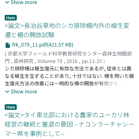
FUKUSHIMA, Keitaro
があり, また, シカ排除柵の設置は下層植生の増加を通じて
;
SHIRASAWA, Hiroaki
;
MUKAI,
Show more
Masahiro
スギの直径成長を間接的に抑制するかもしれない. そこで
;
HIRAI, Takeshi
;
SAKAI, Shinjiro
;
IWAMOTO
ISHIHARA, Masae
本研究では, 間伐とシカ排除柵がスギの定期直径成長量お
;
IWAI, Yuka
;
YAGI, Yayoi
;
GU, Xin
;
Item
TATEIWA, Sachiko
よび下層植生の植被率・群落高に及ぼす効果を芦生研究林
;
HASEGAWA, Hisashi
;
YOSHIOKA,
<論文>長治谷草地のシカ排除柵内外の植生変
Takahito
にある未間伐の40年生スギ人工林で調べた. 間伐試験では,
;
90594367
;
70263134
;
50202396
;
マツヤマ, シ
遷と柵の開放試験
ュウヘイ
定期直径成長量は間伐区で有意に大きくなっており, 40年
;
フクシマ, ケイタロウ
;
シラサワ, ヒロアキ
;
ムカ
frk_079_11.pdf(421.57 KB)
イ, マサヒロ
生の未間伐スギ人工林でも間伐は残存木の直径成長を促進
;
ヒライ, タケシ
;
サカイ, シンジロウ
;
イワモ
ト イシハラ, マサエ
することが示された. 下層植生の植被率と群落高は間伐の
;
イワイ, ユカ
;
ヤギ, ヤヨイ
;
グ, シン
;
(
京都大学フィールド科学教育研究センター森林生物圏部
タテイワ, サチコ
有無で違いはほとんどなく, 間伐が下層植生の変化を通じ
;
ハセガワ, ヒサシ
;
ヨシオカ, タカヒト
門
,
森林研究
,
Volume 79
,
2016
,
pp.11-20
)
てスギの成長に及ぼす影響はよくわからなかった. シカ排
松山, 周平
シカ排除柵は植生復元に有効な方法であるが, 従来とは異
;
谷, 鑫
;
立岩, 沙知子
;
白澤, 紘明
;
吉岡, 崇仁
;
除試験では植被率と群落高は柵内で有意に大きくなってい
MATSUYAMA, Shuhei
なる植生を生ずることがあり, 十分ではない. 柵を用いた植
;
GU, Xin
;
TATEIWA, Sachiko
;
たが, 柵内外の定期直径成長量の違いは認められなかった.
SHIRASAWA, Hiroaki
生復元方法の改善には一時的な柵の開放が有効かもしれな
;
YOSHIOKA, Takahito
;
50202396
;
マ
下層植生の植彼率・群落高が大きくなるにもかかわらずス
ツヤマ, シュウヘイ
い. そこで本研究では, 柵の開放が植生に及ぼす影響を調べ
;
グ, シン
;
タテイワ, サチコ
;
シラサワ,
Show more
ギの直径成長量が抑制されない原因はよくわからなかった
ヒロアキ
るため, 5年前に柵を設置した長治谷草地において柵内外の
;
ヨシオカ, タカヒト
が, 少なくとも間伐後3 年目の時点では, シカ排除柵の設置
植生の現状を把握すると共に一時的に柵を開放し, 全種お
Item
はスギの直径成長を抑制しないことが示唆された.
よび種ごとの地上部バイオマス量を開放前後で比較した.
<論文>タイ東北部における農家のユーカリ林
柵内ではススキが優占していたが, 先の調査で報告されて
経営の継続と撤退の要因 --ナコンラーチャシー
いた陽生植物は少なかった. 柵外ではイグサに加え, イワヒ
マー県を事例として--
メワラビが多かった. これらは, 柵内では陽生植物が減少