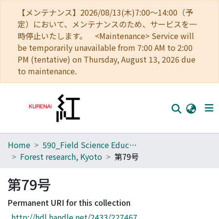
【メンテナンス】2026/08/13(木)7:00～14:00（予
定）において、メンテナンスのため、サービスを一
時停止いたします。 <Maintenance> Service will
be temporarily unavailable from 7:00 AM to 2:00
PM (tentative) on Thursday, August 13, 2026 due
to maintenance.
Home
590_Field Science Education and Research Center
Home
Forest research, Kyoto
第79号
Communities
第79号
Browse
Permanent URI for this collection
Download Ranking
http://hdl.handle.net/2433/227467