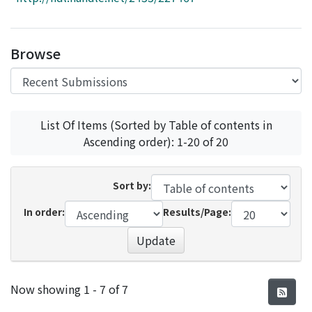
Access Statistics
Library Network
Browse
List Of Items (Sorted by Table of contents in
Ascending order): 1-20 of 20
Sort by:
In order:
Results/Page:
Update
Recent Submissions
Now showing
1 - 7 of 7