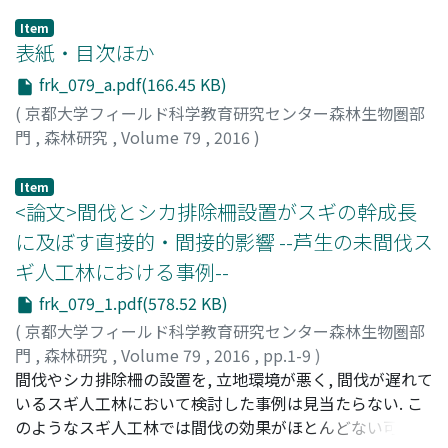
Item
表紙・目次ほか
frk_079_a.pdf(166.45 KB)
(
京都大学フィールド科学教育研究センター森林生物圏部
門
,
森林研究
,
Volume 79
,
2016
)
Item
<論文>間伐とシカ排除柵設置がスギの幹成長
に及ぼす直接的・間接的影響 --芦生の未間伐ス
ギ人工林における事例--
frk_079_1.pdf(578.52 KB)
(
京都大学フィールド科学教育研究センター森林生物圏部
門
,
森林研究
,
Volume 79
,
2016
,
pp.1-9
)
松山, 周平
間伐やシカ排除柵の設置を, 立地環境が悪く, 間伐が遅れて
;
福島, 慶太郎
;
白澤, 紘明
;
向, 昌宏
;
平井, 岳志
;
境, 慎二朗
いるスギ人工林において検討した事例は見当たらない. こ
;
石原, 正恵
;
岩井, 有加
;
八木, 弥生
;
谷, 鑫
;
立岩,
沙知子
のようなスギ人工林では間伐の効果がほとんどない可能性
;
長谷川, 尚史
;
吉岡, 崇仁
;
MATSUYAMA, Shuhei
;