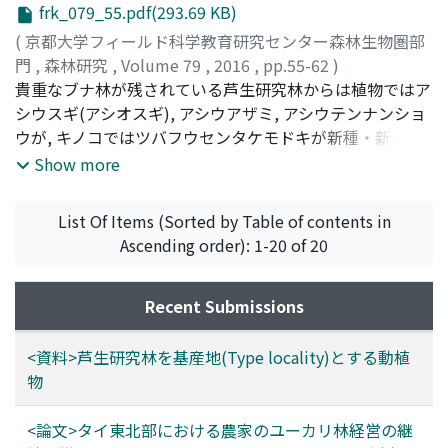
frk_079_55.pdf(293.69 KB)
波の周波数スペクトルの特徴から空隙の程度やさらには燃
焼速度を推定できる可能性が示唆された. 本研究から, 木炭
(
京都大学フィールド科学教育研究センター森林生物圏部
を軽く打撃し弾性波を発生および伝搬させ, その伝搬速度
門
,
森林研究
,
Volume 79
,
2016
,
pp.55-62
)
や周波数スペクトルを測定することで炭化率と燃焼速度を
渡辺, 弘之
貴重なブナ林が残されている芦生研究林からは植物ではア
;
WATANABE, Hiroyuki
;
ワタナベ, ヒロユキ
一度に推定できると考えられる.
シウスギ(アシオスギ), アシウアザミ, アシウテンナンショ
ウが, キノコではツバフウセンタケモドキが新種・新変種
として記載され, 動物ではクモ類16 種, 甲殻類等脚目2種,
Show more
昆虫類ではコメツキムシ11種など34種, ササラダニ類で2
種など合計で少なくとも, 58種もの新種が記載されてい
List Of Items (Sorted by Table of contents in
る．芦生からこのようにたくさんの新種が記載されている
Ascending order): 1-20 of 20
ことは, 貴重な天然林が残されてきたこと, 研究者による調
査が行われてきたことによるが, このことによっても, 芦生
研究林の自然研究の場としての価値はさらに上がる
Recent Submissions
<資料>芦生研究林を基産地(Type locality)とする動植
物
<論文>タイ東北部における農家のユーカリ林経営の継