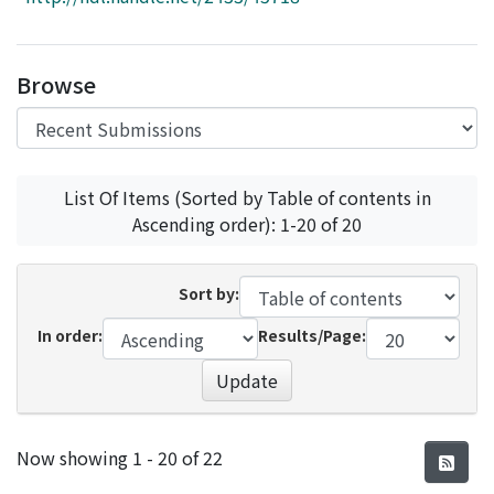
Access Statistics
Library Network
Browse
List Of Items (Sorted by Table of contents in
Ascending order): 1-20 of 20
Sort by:
In order:
Results/Page:
Update
Recent Submissions
Now showing
1 - 20 of 22