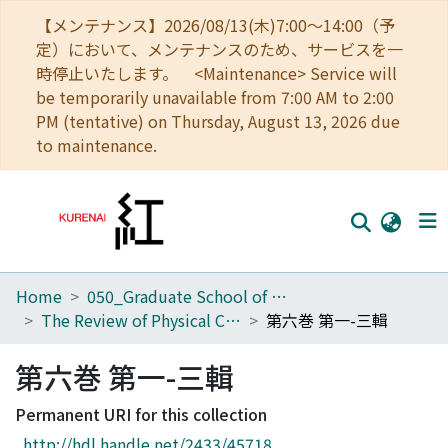
【メンテナンス】2026/08/13(木)7:00～14:00（予
定）において、メンテナンスのため、サービスを一
時停止いたします。 <Maintenance> Service will
be temporarily unavailable from 7:00 AM to 2:00
PM (tentative) on Thursday, August 13, 2026 due
to maintenance.
Home
050_Graduate School of Science
Home
The Review of Physical Chemistry of Japan
第六巻 第一-三輯
Communities
第六巻 第一-三輯
Browse
Permanent URI for this collection
Download Ranking
http://hdl.handle.net/2433/45718