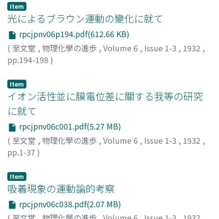
Item
光によるブラウン運動の變化に就て
rpcjpnv06p194.pdf(612.66 KB)
(
至文堂
,
物理化學の進歩
,
Volume 6
,
Issue 1-3
,
1932
,
pp.194-198
)
歸山, 亮
;
Kiyama, Ryo
;
キヤマ, リョウ
Item
イオン活性並に膜電位差に關する我等の研究
に就て
rpcjpnv06c001.pdf(5.27 MB)
(
至文堂
,
物理化學の進歩
,
Volume 6
,
Issue 1-3
,
1932
,
pp.1-37
)
勝, 義孝
;
Katsu, Yoshitaka
;
カツ, ヨシタカ
Item
吸着現象の運動論的考察
rpcjpnv06c038.pdf(2.07 MB)
(
至文堂
,
物理化學の進歩
,
Volume 6
,
Issue 1-3
,
1932
,