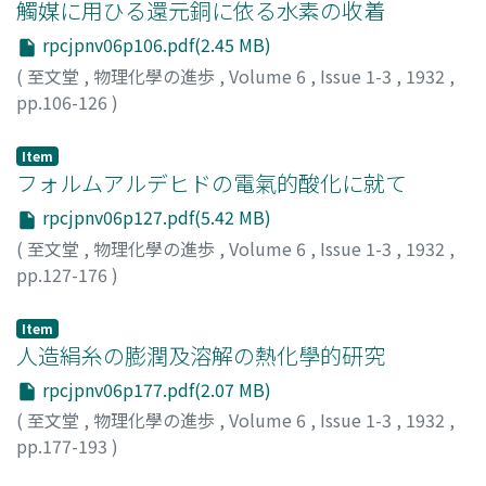
觸媒に用ひる還元銅に依る水素の收着
rpcjpnv06p106.pdf(2.45 MB)
(
至文堂
,
物理化學の進歩
,
Volume 6
,
Issue 1-3
,
1932
,
pp.106-126
)
北川, 徹三
;
Kitagawa, Tetsuzo
;
キタガワ, テツゾウ
Item
フォルムアルデヒドの電氣的酸化に就て
rpcjpnv06p127.pdf(5.42 MB)
(
至文堂
,
物理化學の進歩
,
Volume 6
,
Issue 1-3
,
1932
,
pp.127-176
)
竹上, 四郎
;
Takegami, Shiro
;
タケガミ, シロウ
Item
人造絹糸の膨潤及溶解の熱化學的研究
rpcjpnv06p177.pdf(2.07 MB)
(
至文堂
,
物理化學の進歩
,
Volume 6
,
Issue 1-3
,
1932
,
pp.177-193
)
外山, 修
;
Toyama, Osamu
;
トヤマ, オサム