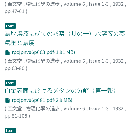
(
至文堂
,
物理化學の進歩
,
Volume 6
,
Issue 1-3
,
1932
,
pp.47-61
)
堀場, 信吉
;
馬場, 日出男
;
Horiba, Shinkichi
;
ホリバ, シン
キチ
Item
濃厚溶液に就ての考察（其の一）水溶液の蒸
氣壓と濃度
rpcjpnv06p063.pdf(1.91 MB)
(
至文堂
,
物理化學の進歩
,
Volume 6
,
Issue 1-3
,
1932
,
pp.63-80
)
横田, 泰三
;
Yokota, Taizo
;
ヨコタ, タイゾウ
Item
白金表面に於けるメタンの分解（第一報）
rpcjpnv06p081.pdf(2.9 MB)
(
至文堂
,
物理化學の進歩
,
Volume 6
,
Issue 1-3
,
1932
,
pp.81-105
)
窪川, 眞男
;
Kubokawa, Masao
;
クボカワ, マサオ
Item