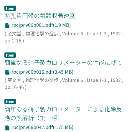
Item
多孔質固體の氣體収着速度
rpcjpnv06p001.pdf(1.9 MB)
(
至文堂
,
物理化學の進歩
,
Volume 6
,
Issue 1-3
,
1932
,
pp.1-15
)
鮫島, 實三郎
;
Sameshima, Jitsusaburo
;
サメシマ, ジツサ
ブロウ
Item
簡單なる硝子製カロリメーターの性能に就て
rpcjpnv06p016.pdf(3.45 MB)
(
至文堂
,
物理化學の進歩
,
Volume 6
,
Issue 1-3
,
1932
,
pp.16-46
)
堀場, 信吉
;
佐藤, 一雄
;
Horiba, Shinkichi
;
ホリバ, シンキ
チ
Item
簡單なる硝子製カロリメーターによる化學反
應の熱解析（第一報）
rpcjpnv06p047.pdf(1.75 MB)