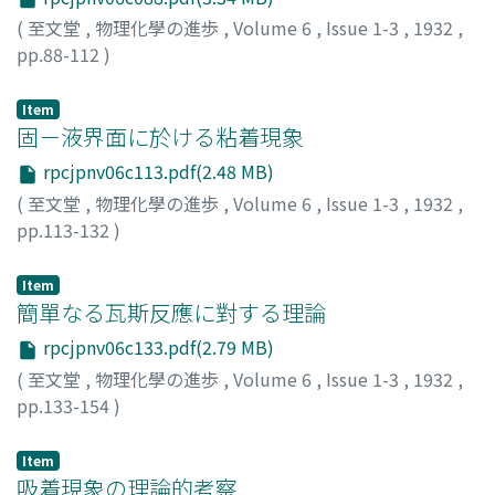
(
至文堂
,
物理化學の進歩
,
Volume 6
,
Issue 1-3
,
1932
,
pp.88-112
)
北川, 徹三
;
Kitagawa, Tetsuzo
;
キタガワ, テツゾウ
Item
固－液界面に於ける粘着現象
rpcjpnv06c113.pdf(2.48 MB)
(
至文堂
,
物理化學の進歩
,
Volume 6
,
Issue 1-3
,
1932
,
pp.113-132
)
後藤, 廉平
;
Goto, Rempei
;
ゴトウ, レンペイ
Item
簡單なる瓦斯反應に對する理論
rpcjpnv06c133.pdf(2.79 MB)
(
至文堂
,
物理化學の進歩
,
Volume 6
,
Issue 1-3
,
1932
,
pp.133-154
)
高木, 幹雄
;
Takagi, Mikio
;
タカギ, ミキオ
Item
吸着現象の理論的考察