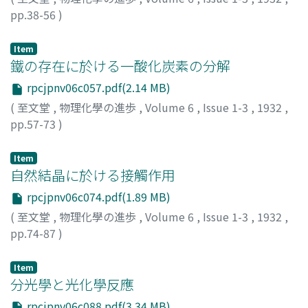
pp.38-56
)
窪川, 眞男
;
Kubokawa, Masao
;
クボカワ, マサオ
Item
鐵の存在に於ける一酸化炭素の分解
rpcjpnv06c057.pdf(2.14 MB)
(
至文堂
,
物理化學の進歩
,
Volume 6
,
Issue 1-3
,
1932
,
pp.57-73
)
川北, 公夫
;
Kawakita, Kimio
;
カワキタ, キミオ
Item
自然結晶に於ける接觸作用
rpcjpnv06c074.pdf(1.89 MB)
(
至文堂
,
物理化學の進歩
,
Volume 6
,
Issue 1-3
,
1932
,
pp.74-87
)
江塚, 康
;
Ezuka, Yasushi
;
エヅカ, ヤスシ
Item
分光學と光化學反應
rpcjpnv06c088.pdf(3.34 MB)