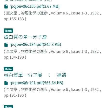
rpcjpnv06c155.pdf(3.67 MB)
(
至文堂
,
物理化學の進歩
,
Volume 6
,
Issue 1-3
,
1932
,
pp.155-183
)
李, 泰圭
;
Ri, Taikei
;
リ, タイケイ
Item
蛋白質の單一分子層
rpcjpnv06c184.pdf(845.3 KB)
(
至文堂
,
物理化學の進歩
,
Volume 6
,
Issue 1-3
,
1932
,
pp.184-190
)
田村, 明雄
;
Tamura, Akio
;
タムラ, アキオ
Item
蛋白質單一分子層 ： 補遺
rpcjpnv06c191.pdf(565.64 KB)
(
至文堂
,
物理化學の進歩
,
Volume 6
,
Issue 1-3
,
1932
,
pp.191-195
)
堀場, 信吉
;
Horiba, Shinkichi
;
ホリバ, シンキチ
Item