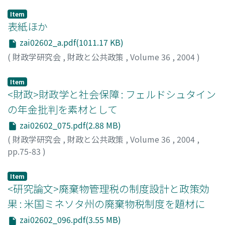
Item
表紙ほか
zai02602_a.pdf(1011.17 KB)
(
財政学研究会
,
財政と公共政策
,
Volume 36
,
2004
)
Item
<財政>財政学と社会保障 : フェルドシュタイン
の年金批判を素材として
zai02602_075.pdf(2.88 MB)
(
財政学研究会
,
財政と公共政策
,
Volume 36
,
2004
,
pp.75-83
)
吉田, 健三
;
Yoshida, Kenzo
;
ヨシダ, ケンゾウ
Item
<研究論文>廃棄物管理税の制度設計と政策効
果 : 米国ミネソタ州の廃棄物税制度を題材に
zai02602_096.pdf(3.55 MB)