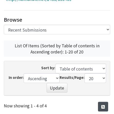
Access Statistics
Library Network
Browse
List Of Items (Sorted by Table of contents in
Ascending order): 1-20 of 20
Sort by:
In order:
Results/Page:
Update
Recent Submissions
Now showing
1 - 4 of 4