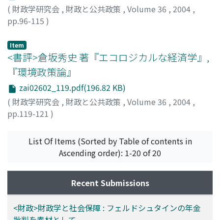
(
財政学研究会
,
財政と公共政策
,
Volume 36
,
2004
,
pp.96-115
)
川勝, 健志
;
Kawakatsu, Takeshi
;
カワカツ, タケシ
Item
<書評>倉坂秀史 著『エコロジカルな経済学』,
『環境政策論』
zai02602_119.pdf(196.82 KB)
(
財政学研究会
,
財政と公共政策
,
Volume 36
,
2004
,
pp.119-121
)
竹内, 憲司
;
Takeuchi, Kenji
;
タケウチ, ケンジ
List Of Items (Sorted by Table of contents in
Ascending order): 1-20 of 20
Recent Submissions
<財政>財政学と社会保障 : フェルドシュタインの年金
批判を素材として