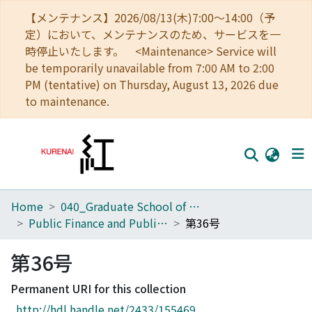
【メンテナンス】2026/08/13(木)7:00～14:00（予
定）において、メンテナンスのため、サービスを一
時停止いたします。 <Maintenance> Service will
be temporarily unavailable from 7:00 AM to 2:00
PM (tentative) on Thursday, August 13, 2026 due
to maintenance.
Home
040_Graduate School of Economics
Home
Public Finance and Public Policy
第36号
Communities
第36号
Browse
Permanent URI for this collection
Download Ranking
http://hdl.handle.net/2433/155469