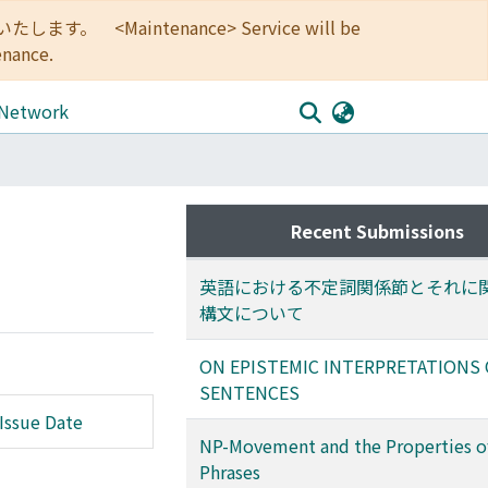
<Maintenance> Service will be
enance.
 Network
Recent Submissions
英語における不定詞関係節とそれに
構文について
ON EPISTEMIC INTERPRETATIONS 
SENTENCES
Issue Date
NP-Movement and the Properties o
Phrases