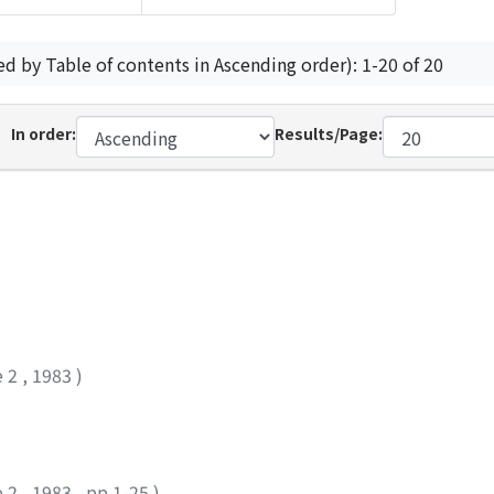
ed by Table of contents in Ascending order): 1-20 of 20
In order:
Results/Page:
e 2
,
1983
)
e 2
,
1983
,
pp.1-25
)