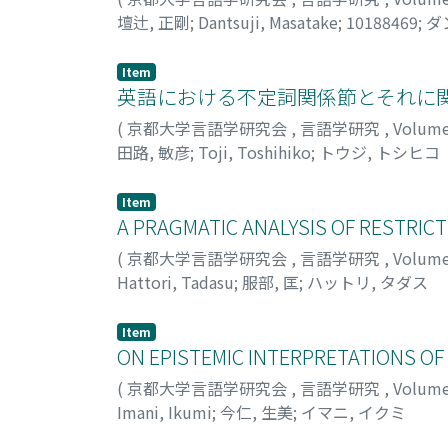
壇辻, 正剛
;
Dantsuji, Masatake
;
10188469
;
ダ
Item
英語における不定詞関係節とそれに
(
京都大学言語学研究会
,
言語学研究
,
Volum
田路, 敏彦
;
Toji, Toshihiko
;
トウジ, トシヒコ
Item
A PRAGMATIC ANALYSIS OF RESTRICT
(
京都大学言語学研究会
,
言語学研究
,
Volum
Hattori, Tadasu
;
服部, 匡
;
ハットリ, タダス
Item
ON EPISTEMIC INTERPRETATIONS O
(
京都大学言語学研究会
,
言語学研究
,
Volum
Imani, Ikumi
;
今仁, 生美
;
イマニ, イクミ