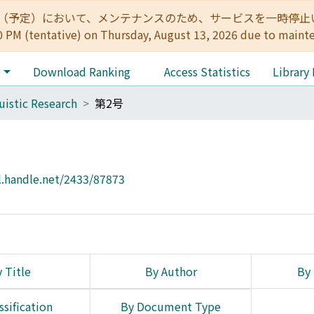
:00（予定）において、メンテナンスのため、サービスを一時停止いたします。 
0 PM (tentative) on Thursday, August 13, 2026 due to maint
e
Download Ranking
Access Statistics
Library
uistic Research
第2号
l.handle.net/2433/87873
 Title
By Author
By 
ssification
By Document Type