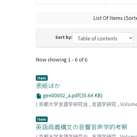
List Of Items (Sort
Sort by:
Recent Submissions
Now showing
1 - 6 of 6
Item
表紙ほか
gen00002_a.pdf(35.64 KB)
(
京都大学言語学研究会
,
言語学研究
,
Volum
Item
英語両義構文の音響音声学的考察
(
京都大学言語学研究会
,
言語学研究
,
Volum