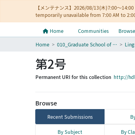
【メンテナンス】2026/08/13(木)7:00～14
temporarily unavailable from 7:00 AM to 2:0
Home
Communities
Brows
Home
010_Graduate School of Letters
Ling
第2号
Permanent URI for this collection
http://hd
Browse
Recent Submissions
By
By Subject
By Cla