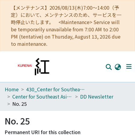
【メンテナンス】2026/08/13(木)7:00～14:00（予
定）において、メンテナンスのため、サービスを一
時停止いたします。 <Maintenance> Service will
be temporarily unavailable from 7:00 AM to 2:00
PM (tentative) on Thursday, August 13, 2026 due
to maintenance.
Home
430_Center for Southeast Asian Studies
Home
Center for Southeast Asian Studies
DD Newsletter
Communities
No. 25
Browse
No. 25
Download Ranking
Permanent URI for this collection