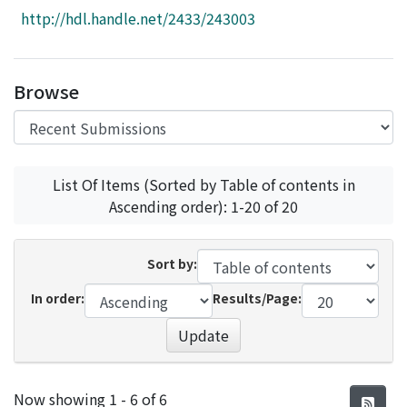
Access Statistics
http://hdl.handle.net/2433/243003
Library Network
Browse
List Of Items (Sorted by Table of contents in
Ascending order): 1-20 of 20
Sort by:
In order:
Results/Page:
Update
Recent Submissions
Now showing
1 - 6 of 6