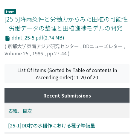
宮川, 修一
;
MIYAGAWA, Shuichi
;
ミヤガワ, シュウイチ
Item
[25-5]降雨粂件と労働力からみた田植の可能性
--労働データの整理と田植進捗モデルの開発--
ddnl_25-5.pdf(2.74 MB)
(
京都大学東南アジア研究センター
,
DDニューズレター
,
Volume 25
,
1986
,
pp.27-44
)
星川
List Of Items (Sorted by Table of contents in
Ascending order): 1-20 of 20
Recent Submissions
表紙、目次
[25-1]DD村の水稲作における種子準備量