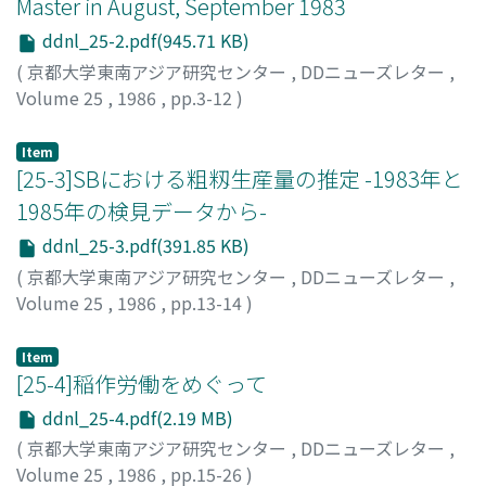
Master in August, September 1983
ddnl_25-2.pdf(945.71 KB)
(
京都大学東南アジア研究センター
,
DDニューズレター
,
Volume 25
,
1986
,
pp.3-12
)
前川
Item
[25-3]SBにおける粗籾生産量の推定 -1983年と
1985年の検見データから-
ddnl_25-3.pdf(391.85 KB)
(
京都大学東南アジア研究センター
,
DDニューズレター
,
Volume 25
,
1986
,
pp.13-14
)
黒田, 俊郎
;
KURODA, Toshiro
;
クロダ, トシロウ
Item
[25-4]稲作労働をめぐって
ddnl_25-4.pdf(2.19 MB)
(
京都大学東南アジア研究センター
,
DDニューズレター
,
Volume 25
,
1986
,
pp.15-26
)