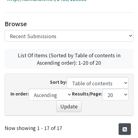
Access Statistics
Library Network
Browse
List Of Items (Sorted by Table of contents in
Ascending order): 1-20 of 20
Sort by:
In order:
Results/Page:
Update
Recent Submissions
Now showing
1 - 17 of 17