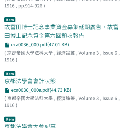
1916
,
pp.914-926
)
河上, 肇
;
瀧, 正雄
;
Kawakami, Hajime
;
Taki, Masao
;
カワ
カミ, ハジメ
;
タキ, マサオ
Item
故富田博士記念事業資金募集延期廣告・故富
田博士記念資金第六回領收報告
eca0036_000.pdf(47.01 KB)
(
京都帝國大學法科大學
,
經濟論叢
,
Volume 3
,
Issue 6
,
1916
)
Item
京都法學會會計状態
eca0036_000a.pdf(44.73 KB)
(
京都帝國大學法科大學
,
經濟論叢
,
Volume 3
,
Issue 6
,
1916
)
Item
京都法學會大會記事