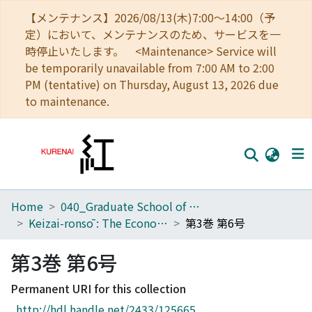
【メンテナンス】2026/08/13(木)7:00～14:00（予
定）において、メンテナンスのため、サービスを一
時停止いたします。 <Maintenance> Service will
be temporarily unavailable from 7:00 AM to 2:00
PM (tentative) on Thursday, August 13, 2026 due
to maintenance.
Home
040_Graduate School of Economics
Home
Keizai-ronsō : The Economic Review
第3巻 第6号
Communities
第3巻 第6号
Browse
Permanent URI for this collection
Download Ranking
http://hdl.handle.net/2433/125665