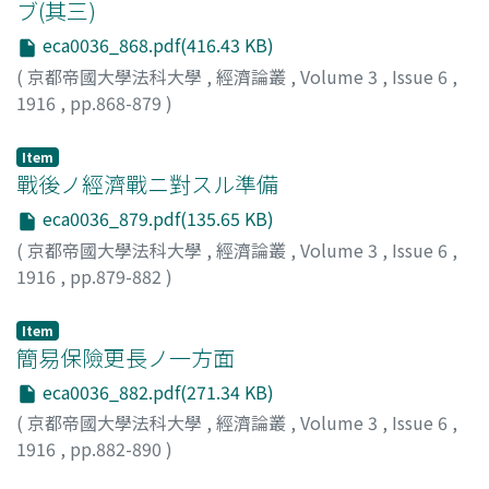
ブ(其三)
eca0036_868.pdf(416.43 KB)
(
京都帝國大學法科大學
,
經濟論叢
,
Volume 3
,
Issue 6
,
1916
,
pp.868-879
)
福田, 德三
;
Fukuda, Tokuzo
;
フクダ, トクゾウ
Item
戰後ノ經濟戰ニ對スル準備
eca0036_879.pdf(135.65 KB)
(
京都帝國大學法科大學
,
經濟論叢
,
Volume 3
,
Issue 6
,
1916
,
pp.879-882
)
神戸, 正雄
;
Kambe, Masao
;
カンベ, マサオ
Item
簡易保險更長ノ一方面
eca0036_882.pdf(271.34 KB)
(
京都帝國大學法科大學
,
經濟論叢
,
Volume 3
,
Issue 6
,
1916
,
pp.882-890
)
財部, 靜治
;
Takarabe, Seiji
;
タカラベ, セイジ