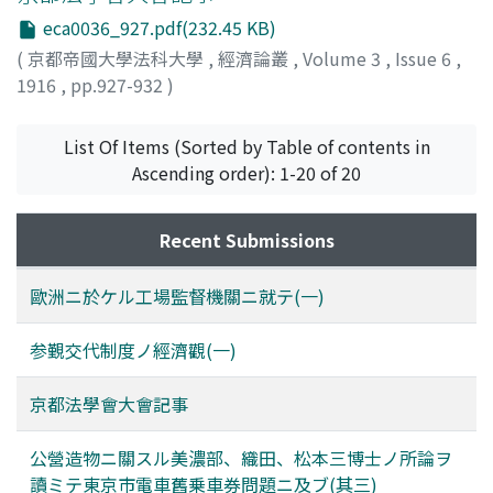
eca0036_927.pdf(232.45 KB)
(
京都帝國大學法科大學
,
經濟論叢
,
Volume 3
,
Issue 6
,
1916
,
pp.927-932
)
List Of Items (Sorted by Table of contents in
Ascending order): 1-20 of 20
Recent Submissions
歐洲ニ於ケル工場監督機關ニ就テ(一)
参覲交代制度ノ經濟觀(一)
京都法學會大會記事
公營造物ニ關スル美濃部、織田、松本三博士ノ所論ヲ
讀ミテ東京市電車舊乗車券問題ニ及ブ(其三)