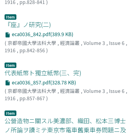
1916
,
pp.828-841
)
本庄, 榮治郎
;
Honjo, Eijiro
;
ホンジョウ, エイジロウ
Item
『座』ノ研究(二)
eca0036_842.pdf(389.9 KB)
(
京都帝國大學法科大學
,
經濟論叢
,
Volume 3
,
Issue 6
,
1916
,
pp.842-856
)
三浦, 周行
;
Miura, Hiroyuki
;
ミウラ, ヒロユキ
Item
代表紙幣ト獨立紙幣(三、完)
eca0036_857.pdf(328.78 KB)
(
京都帝國大學法科大學
,
經濟論叢
,
Volume 3
,
Issue 6
,
1916
,
pp.857-867
)
作田, 莊一
;
Sakuta, Shoichi
;
サクタ, ショウイチ
Item
公營造物ニ關スル美濃部、織田、松本三博士
ノ所論ヲ讀ミテ東京市電車舊乗車券問題ニ及