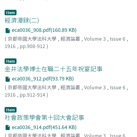
田島, 錦治
;
Tajima, Kinji
;
タジマ, キンジ
Item
經濟漫録(二)
eca0036_908.pdf(160.89 KB)
(
京都帝國大學法科大學
,
經濟論叢
,
Volume 3
,
Issue 6
,
1916
,
pp.908-912
)
瀧本, 誠一
;
Takimoto, Seiichi
;
タキモト, セイイチ
Item
金井法學博士在職二十五年祝宴記事
eca0036_912.pdf(93.79 KB)
(
京都帝國大學法科大學
,
經濟論叢
,
Volume 3
,
Issue 6
,
1916
,
pp.912-914
)
田島, 錦治
;
Tajima, Kinji
;
タジマ, キンジ
Item
社會政策學會第十回大會記事
eca0036_914.pdf(451.64 KB)
(
京都帝國大學法科大學
,
經濟論叢
,
Volume 3
,
Issue 6
,