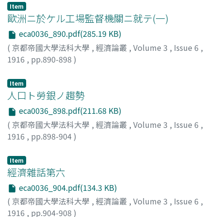
Item
歐洲ニ於ケル工場監督機關ニ就テ(一)
eca0036_890.pdf(285.19 KB)
(
京都帝國大學法科大學
,
經濟論叢
,
Volume 3
,
Issue 6
,
1916
,
pp.890-898
)
山本, 美越乃
;
Yamamoto, Miono
;
ヤマモト, ミオノ
Item
人口ト勞銀ノ趨勢
eca0036_898.pdf(211.68 KB)
(
京都帝國大學法科大學
,
經濟論叢
,
Volume 3
,
Issue 6
,
1916
,
pp.898-904
)
高田, 保馬
;
Takata, Yasuma
;
タカタ, ヤスマ
Item
經濟雜話第六
eca0036_904.pdf(134.3 KB)
(
京都帝國大學法科大學
,
經濟論叢
,
Volume 3
,
Issue 6
,
1916
,
pp.904-908
)