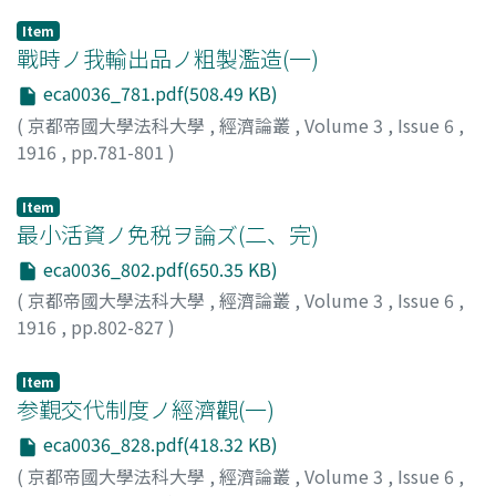
Item
戰時ノ我輸出品ノ粗製濫造(一)
eca0036_781.pdf(508.49 KB)
(
京都帝國大學法科大學
,
經濟論叢
,
Volume 3
,
Issue 6
,
1916
,
pp.781-801
)
戸田, 海市
;
Toda, Kaiichi
;
トダ, カイイチ
Item
最小活資ノ免税ヲ論ズ(二、完)
eca0036_802.pdf(650.35 KB)
(
京都帝國大學法科大學
,
經濟論叢
,
Volume 3
,
Issue 6
,
1916
,
pp.802-827
)
神戸, 正雄
;
Kambe, Masao
;
カンベ, マサオ
Item
参覲交代制度ノ經濟觀(一)
eca0036_828.pdf(418.32 KB)
(
京都帝國大學法科大學
,
經濟論叢
,
Volume 3
,
Issue 6
,