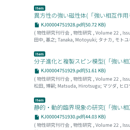
Item
異方性の強い磁性体(「強い相互作用
KJ00004751928.pdf(50.72 KB)
(
物性研究刊行会
,
物性研究
,
Volume 22
,
Iss
田中, 基之
;
Tanaka, Motoyuki
;
タナカ, モトユ
Item
分子進化と複製スピン模型(「強い相
KJ00004751929.pdf(51.61 KB)
(
物性研究刊行会
,
物性研究
,
Volume 22
,
Iss
松田, 博嗣
;
Matsuda, Hirotsugu
;
マツダ, ヒ
Item
静的・動的臨界現象の研究(「強い相
KJ00004751930.pdf(44.03 KB)
(
物性研究刊行会
,
物性研究
,
Volume 22
,
Iss