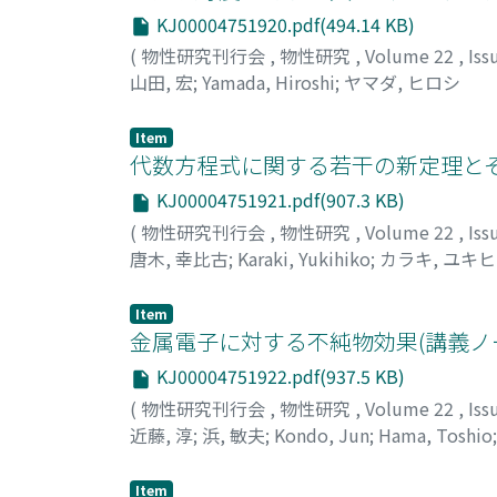
KJ00004751920.pdf(494.14 KB)
(
物性研究刊行会
,
物性研究
,
Volume 22
,
Iss
山田, 宏
;
Yamada, Hiroshi
;
ヤマダ, ヒロシ
Item
代数方程式に関する若干の新定理とその応
KJ00004751921.pdf(907.3 KB)
(
物性研究刊行会
,
物性研究
,
Volume 22
,
Iss
唐木, 幸比古
;
Karaki, Yukihiko
;
カラキ, ユキ
Item
金属電子に対する不純物効果(講義ノ
KJ00004751922.pdf(937.5 KB)
(
物性研究刊行会
,
物性研究
,
Volume 22
,
Iss
近藤, 淳
;
浜, 敏夫
;
Kondo, Jun
;
Hama, Toshio
Item