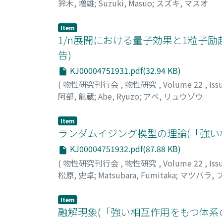
鈴木, 増雄
;
Suzuki, Masuo
;
スズキ, マスオ
Item
1/n展開における量子効果と1粒子
告)
KJ00004751931.pdf(32.94 KB)
(
物性研究刊行会
,
物性研究
,
Volume 22
,
Iss
阿部, 龍蔵
;
Abe, Ryuzo
;
アベ, リュウゾウ
Item
ランダムイジング模型の理論(「強い
KJ00004751932.pdf(87.88 KB)
(
物性研究刊行会
,
物性研究
,
Volume 22
,
Iss
松原, 史卓
;
Matsubara, Fumitaka
;
マツバラ, 
Item
融解現象(「強い相互作用をもつ体系