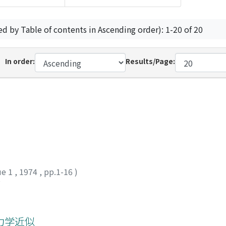
ed by Table of contents in Ascending order): 1-20 of 20
In order:
Results/Page:
ue 1
,
1974
,
pp.1-16
)
グ
力学近似