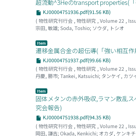
超流動^3Heのtransport pro
KJ00004751936.pdf(91.56 KB)
(
物性研究刊行会
,
物性研究
,
Volume 22
,
Iss
宗田, 敏雄
;
Soda, Toshio
;
ソウダ, トシオ
Item
遷移金属合金の超伝導(「強い相互作
KJ00004751937.pdf(99.66 KB)
(
物性研究刊行会
,
物性研究
,
Volume 22
,
Iss
丹慶, 勝市
;
Tankei, Katsuichi
;
タンケイ, カツ
Item
固体メタンの赤外吸収,ラマン散乱ス
究会報告)
KJ00004751938.pdf(94.35 KB)
(
物性研究刊行会
,
物性研究
,
Volume 22
,
Iss
岡田, 謙吉
;
Okada, Kenkichi
;
オカダ, ケンキチ