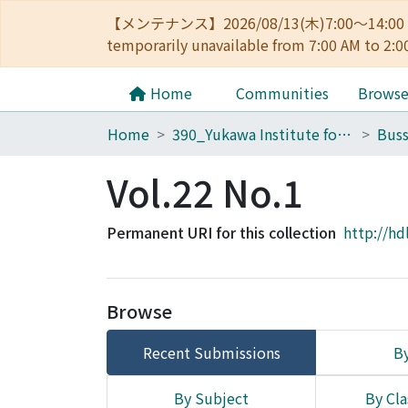
【メンテナンス】2026/08/13(木)7:00～14
temporarily unavailable from 7:00 AM to 2:0
Home
Communities
Brows
Home
390_Yukawa Institute for Theoretical Physics
Buss
Vol.22 No.1
Permanent URI for this collection
http://hd
Browse
Recent Submissions
By
By Subject
By Cla