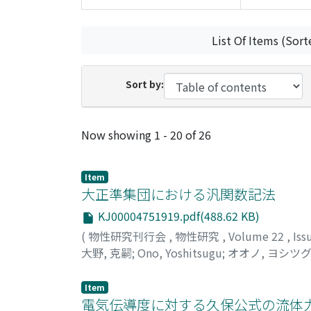
List Of Items (Sort
Sort by:
Recent Submissions
Now showing
1 - 20 of 26
Item
大正準集団における汎関数記法
KJ00004751919.pdf(488.62 KB)
(
物性研究刊行会
,
物性研究
,
Volume 22
,
Iss
大野, 克嗣
;
Ono, Yoshitsugu
;
オオノ, ヨシツ
Item
電気伝導度に対する久保公式の流体