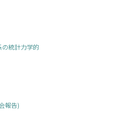
系の統計力学的
究会報告)