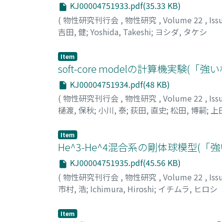
KJ00004751933.pdf(35.33 KB)
(
物性研究刊行会
,
物性研究
,
Volume 22
,
Iss
吉田, 健
;
Yoshida, Takeshi
;
ヨシダ, タケシ
Item
soft-core modelの計算機実
KJ00004751934.pdf(48 KB)
(
物性研究刊行会
,
物性研究
,
Volume 22
,
Iss
樋渡, 保秋
;
小川, 泰
;
荻田, 直史
;
松田, 博嗣
;
上田
Ueda, Akira
;
ヒワタリ, ヤスアキ
;
オガワ, トオ
Item
He^3-He^4混合系の剛体球模型
KJ00004751935.pdf(45.56 KB)
(
物性研究刊行会
,
物性研究
,
Volume 22
,
Iss
市村, 浩
;
Ichimura, Hiroshi
;
イチムラ, ヒロシ
Item