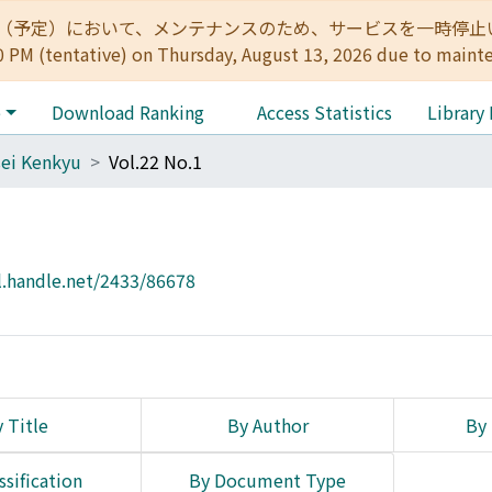
:00（予定）において、メンテナンスのため、サービスを一時停止いたします。 
0 PM (tentative) on Thursday, August 13, 2026 due to maint
e
Download Ranking
Access Statistics
Library
ei Kenkyu
Vol.22 No.1
l.handle.net/2433/86678
 Title
By Author
By 
ssification
By Document Type