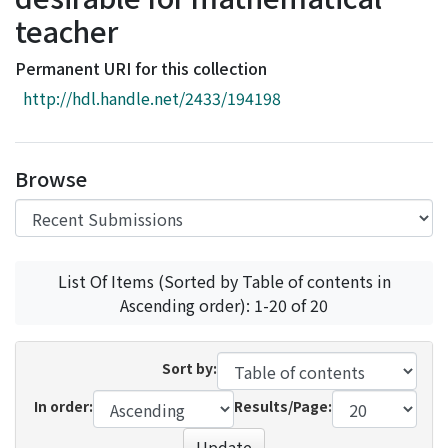
Access Statistics
teacher
Library Network
Permanent URI for this collection
http://hdl.handle.net/2433/194198
Browse
List Of Items (Sorted by Table of contents in
Ascending order): 1-20 of 20
Sort by:
In order:
Results/Page:
Update