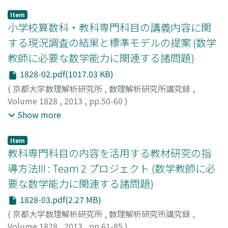
蟹江, 幸博
;
佐波, 学
;
Kanie, Yukihiro
;
Sanami, Manabu
;
カ
ニエ, ユキヒロ
;
サナミ, マナブ
Item
小学校算数科・教科専門科目の講義内容に関
する現況調査の結果と標準モデルの提案 (数学
教師に必要な数学能力に関連する諸問題)
1828-02.pdf(1017.03 KB)
(
京都大学数理解析研究所
,
数理解析研究所講究録
,
Volume 1828
,
2013
,
pp.50-60
)
丹羽, 雅彦
;
松岡, 隆
;
川崎, 謙一郎
;
大竹, 博巳
;
伊藤, 仁一
;
Show more
Niwa, Masahiko
;
Matsuoka, Takashi
;
Kawasaki, Ken-
ichiroh
;
Ohtake, Hiromi
;
Itoh, Jin-ichi
;
ニワ, マサヒコ
;
マ
Item
ツオカ, タカシ
;
カワサキ, ケンイチロウ
;
オオタケ, ヒロミ
;
教科専門科目の内容を活用する教材研究の指
イトウ, ジンイチ
導方法III : Team 2 プロジェクト (数学教師に必
要な数学能力に関連する諸問題)
1828-03.pdf(2.27 MB)
(
京都大学数理解析研究所
,
数理解析研究所講究録
,
Volume 1828
,
2013
,
pp.61-85
)