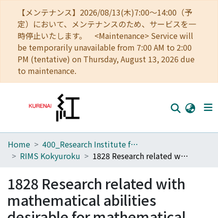
【メンテナンス】2026/08/13(木)7:00～14:00（予
定）において、メンテナンスのため、サービスを一
時停止いたします。 <Maintenance> Service will
be temporarily unavailable from 7:00 AM to 2:00
PM (tentative) on Thursday, August 13, 2026 due
to maintenance.
Home
400_Research Institute for Mathematical Sciences
Home
RIMS Kokyuroku
1828 Research related with mathematical abilities desirable for mathematical teacher
Communities
1828 Research related with
Browse
mathematical abilities
Download Ranking
desirable for mathematical