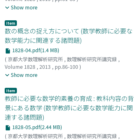
青山, 陽一
;
神, 直人
;
曽布川, 拓也
;
中馬, 悟朗
;
AOYAMA,
Show more
Yoichi
;
JIN, Naondo
;
SOBUKAWA, Takuya
;
CHUMAN,
Goro
;
アオヤマ, ヨウイチ
;
ジン, ナオンド
;
ソブカワ, タク
Item
ヤ
;
チュウマン, ゴロウ
数の概念の捉え方について (数学教師に必要な
数学能力に関連する諸問題)
1828-04.pdf(1.4 MB)
(
京都大学数理解析研究所
,
数理解析研究所講究録
,
Volume 1828
,
2013
,
pp.86-100
)
平井, 安久
;
青山, 陽一
;
曽布川, 拓也
;
HIRAI, Yasuhisa
;
Show more
AOYAMA, Yoichi
;
SOBUKAWA, Takuya
;
ヒライ, ヤスヒサ
;
アオヤマ, ヨウイチ
;
ソブカワ, タクヤ
Item
教師に必要な数学的素養の育成 : 教科内容の背
景にある数学 (数学教師に必要な数学能力に関
連する諸問題)
1828-05.pdf(2.44 MB)
(
京都大学数理解析研究所
,
数理解析研究所講究録
,