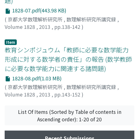
題)
1828-07.pdf(443.98 KB)
(
京都大学数理解析研究所
,
数理解析研究所講究録
,
Volume 1828
,
2013
,
pp.138-142
)
浪川, 幸彦
;
Namikawa, Yukihiko
;
ナミカワ, ユキヒコ
Item
教育シンポジュウム「教師に必要な数学能力
形成に対する数学者の責任」の報告 (数学教師
に必要な数学能力に関連する諸問題)
1828-08.pdf(1.03 MB)
(
京都大学数理解析研究所
,
数理解析研究所講究録
,
Volume 1828
,
2013
,
pp.143-152
)
伊藤, 仁一
;
Itoh, Jin-ichi
;
イトウ, ジンイチ
List Of Items (Sorted by Table of contents in
Ascending order): 1-20 of 20
Recent Submissions