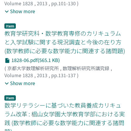
Volume 1828
,
2013
,
pp.101-130
)
金光, 三男
;
安井, 孜
;
花木, 良
;
河上, 哲
;
山中, 聡恵
;
Show more
Kanemitsu, Mitsuo
;
Yasui, Tsutomu
;
Hanaki, Ryo
;
Kawakami, Satoshi
;
Yamanaka, Satoe
;
カネミツ, ミツオ
;
Item
ヤスイ, ツトム
;
ハナキ, リョウ
;
カワカミ, サトシ
;
ヤマナ
教育学研究科・数学教育専修のカリキュラム
カ, サトエ
と入学試験に関する現況調査と今後の在り方
(数学教師に必要な数学能力に関連する諸問題)
1828-06.pdf(565.1 KB)
(
京都大学数理解析研究所
,
数理解析研究所講究録
,
Volume 1828
,
2013
,
pp.131-137
)
伊藤, 仁一
;
松岡, 隆
;
川崎, 謙一郎
;
大竹, 博巳
;
丹羽, 雅彦
;
Show more
Itoh, Jin-ichi
;
Matsuoka, Takashi
;
Kawasaki, Ken-ichiroh
;
Ohtake, Hiromi
;
Niwa, Masahiko
;
イトウ, ジンイチ
;
マツ
Item
オカ, タカシ
;
カワサキ, ケンイチロウ
;
オオタケ, ヒロミ
;
数学リテラシーに基づいた教員養成カリキュ
ニワ, マサヒコ
ラム改革 : 椙山女学園大学教育学部における実
践 (数学教師に必要な数学能力に関連する諸問