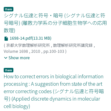
Item
シグナル伝達と符号・暗号 (シグナル伝達と符
号暗号) (離散力学系の分子細胞生物学への応用
数理)
1698-14.pdf(13.31 MB)
(
京都大学数理解析研究所
,
数理解析研究所講究録
,
Volume 1698
,
2010
,
pp.100-103
)
黒田, 真也
;
久保田, 浩行
;
藤田, 一広
;
齋藤, 健
;
Kuroda,
Show more
Sinya
;
クロダ, シンヤ
;
[クボタ, ヒロユキ]
;
[フジタ, カズヒ
ロ]
;
[サイトウ, ケン]
Item
How to correct errors in biological information
processing : A suggestion from state of the art
error correcting codes (シグナル伝達と符号暗
号) (Applied discrete dynamics in molecular
cell biology)