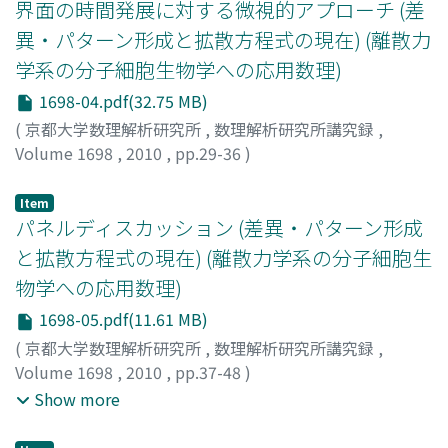
界面の時間発展に対する微視的アプローチ (差
異・パターン形成と拡散方程式の現在) (離散力
学系の分子細胞生物学への応用数理)
1698-04.pdf(32.75 MB)
(
京都大学数理解析研究所
,
数理解析研究所講究録
,
Volume 1698
,
2010
,
pp.29-36
)
西川, 貴雄
;
堀部, 直人
;
Nishikawa, Takao
;
ニシカワ, タカ
オ
;
[ホリベ, ナオト]
Item
パネルディスカッション (差異・パターン形成
と拡散方程式の現在) (離散力学系の分子細胞生
物学への応用数理)
1698-05.pdf(11.61 MB)
(
京都大学数理解析研究所
,
数理解析研究所講究録
,
Volume 1698
,
2010
,
pp.37-48
)
佐野, 雅己
;
藤本, 仰一
;
三浦, 岳
;
西川, 貴雄
;
Sano, Masaki
;
Show more
Fujimoto, Koichi
;
Miura, Takashi
;
Nishikawa, Takao
;
サ
ノ, マサキ
;
フジモト, コウイチ
;
ミウラ, タカシ
;
ニシカワ,