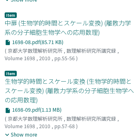
Masaki
;
Fujimoto, Koichi
;
Kobayashi, Tetsuya
;
サノ, マサ
キ
;
フジモト, コウイチ
;
コバヤシ, テツヤ
;
[ニカイドウ, イ
Item
トシ]
中扉 (生物学的時間とスケール変換) (離散力学
系の分子細胞生物学への応用数理)
1698-08.pdf(85.71 KB)
(
京都大学数理解析研究所
,
数理解析研究所講究録
,
Volume 1698
,
2010
,
pp.55-56
)
Item
生物学的時間とスケール変換 (生物学的時間と
スケール変換) (離散力学系の分子細胞生物学へ
の応用数理)
1698-09.pdf(1.13 MB)
(
京都大学数理解析研究所
,
数理解析研究所講究録
,
Volume 1698
,
2010
,
pp.57-68
)
石川, 冬木
;
豊島, 有
;
鈴木, 健太
;
浦久保, 秀俊
;
Ishikawa,
Show more