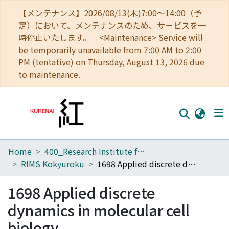
【メンテナンス】2026/08/13(木)7:00～14:00（予
定）において、メンテナンスのため、サービスを一
時停止いたします。 <Maintenance> Service will
be temporarily unavailable from 7:00 AM to 2:00
PM (tentative) on Thursday, August 13, 2026 due
to maintenance.
Home
400_Research Institute for Mathematical Sciences
Home
RIMS Kokyuroku
1698 Applied discrete dynamics in molecular cell biology
Communities
1698 Applied discrete
Browse
dynamics in molecular cell
Download Ranking
biology