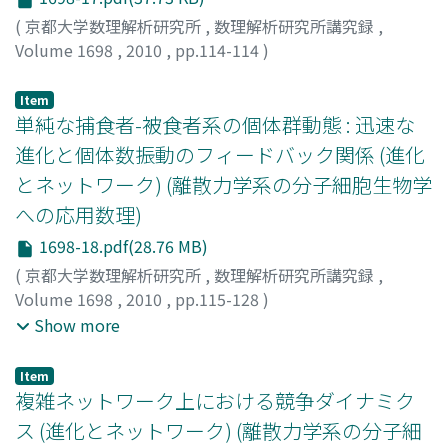
(
京都大学数理解析研究所
,
数理解析研究所講究録
,
Volume 1698
,
2010
,
pp.114-114
)
Item
単純な捕食者-被食者系の個体群動態 : 迅速な
進化と個体数振動のフィードバック関係 (進化
とネットワーク) (離散力学系の分子細胞生物学
への応用数理)
1698-18.pdf(28.76 MB)
(
京都大学数理解析研究所
,
数理解析研究所講究録
,
Volume 1698
,
2010
,
pp.115-128
)
吉田, 丈人
;
佐々木, 直文
;
斉藤, 稔
;
辻田, 賢
;
Yoshida,
Show more
Takehito
;
ヨシダ, タケヒト
;
[ササキ, ナオブミ]
;
[サイト
ウ, ネン]
;
[ツジタ, ケン]
Item
複雑ネットワーク上における競争ダイナミク
ス (進化とネットワーク) (離散力学系の分子細