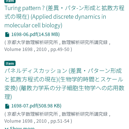
Item
タカオ
Turing pattern ? (差異・パタ-ン形成と拡散方程
式の現在) (Applied discrete dynamics in
molecular cell biology)
1698-06.pdf(14.58 MB)
(
京都大学数理解析研究所
,
数理解析研究所講究録
,
Volume 1698
,
2010
,
pp.49-50
)
藤本, 仰一
;
Fujimoto, Koichi
;
フジモト, コウイチ
Item
パネルディスカッション (差異・パターン形成
と拡散方程式の現在)(生物学的時間とスケール
変換) (離散力学系の分子細胞生物学への応用数
理)
1698-07.pdf(508.98 KB)
(
京都大学数理解析研究所
,
数理解析研究所講究録
,
Volume 1698
,
2010
,
pp.51-54
)
佐野, 雅己
;
藤本, 仰一
;
小林, 徹也
;
二階堂, 愛
;
Sano,
Show more