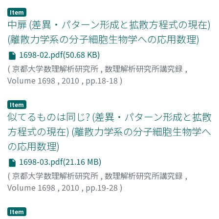
Item
中扉 (差異・パターン形成と拡散方程式の現在)
(離散力学系の分子細胞生物学への応用数理)
1698-02.pdf(50.68 KB)
(
京都大学数理解析研究所
,
数理解析研究所講究録
,
Volume 1698
,
2010
,
pp.18-18
)
Item
似てるものは同じ? (差異・パターン形成と拡散
方程式の現在) (離散力学系の分子細胞生物学へ
の応用数理)
1698-03.pdf(21.16 MB)
(
京都大学数理解析研究所
,
数理解析研究所講究録
,
Volume 1698
,
2010
,
pp.19-28
)
三浦, 岳
;
野口, 怜
;
Miura, Takashi
;
ミウラ, タカシ
;
[ノグチ,
レイ]
Item