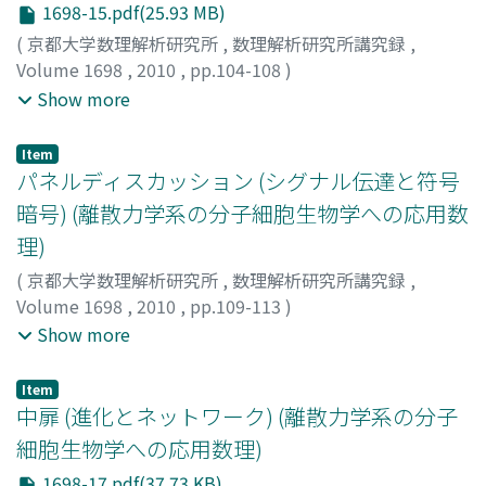
1698-15.pdf(25.93 MB)
(
京都大学数理解析研究所
,
数理解析研究所講究録
,
Volume 1698
,
2010
,
pp.104-108
)
樺島, 祥介
;
久保田, 浩行
;
藤田, 一広
;
齋藤, 健
;
Kabashima,
Show more
Yoshiyuki
;
カバシマ, ヨシユキ
;
[クボタ, ヒロユキ]
;
[フジ
タ, カズヒロ]
;
[サイトウ, ケン]
Item
パネルディスカッション (シグナル伝達と符号
暗号) (離散力学系の分子細胞生物学への応用数
理)
(
京都大学数理解析研究所
,
数理解析研究所講究録
,
Volume 1698
,
2010
,
pp.109-113
)
柴田, 達夫
;
久保田, 浩行
;
藤田, 一広
;
齋藤, 健
;
Shibata,
Show more
Tatsuo
;
シバタ, タツオ
;
[クボタ, ヒロユキ]
;
[フジタ, カズ
ヒロ]
;
[サイトウ, ケン]
Item
中扉 (進化とネットワーク) (離散力学系の分子
細胞生物学への応用数理)
1698-17.pdf(37.73 KB)