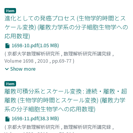
Fuyuki
;
イシカワ, フユキ
;
[トヨシマ, ユウ]
;
[スズキ, ケン
タ]
;
[ウラクボ, ヒデトシ]
Item
進化としての発癌プロセス (生物学的時間とス
ケール変換) (離散力学系の分子細胞生物学への
応用数理)
1698-10.pdf(1.05 MB)
(
京都大学数理解析研究所
,
数理解析研究所講究録
,
Volume 1698
,
2010
,
pp.69-77
)
巌佐, 庸
;
豊島, 有
;
鈴木, 健太
;
浦久保, 秀俊
;
Iwasa, Yoh
;
イ
Show more
ワサ, ヨウ
;
[トヨシマ, ユウ]
;
[スズキ, ケンタ]
;
[ウラクボ,
ヒデトシ]
Item
離散可積分系とスケール変換 : 連続・離散・超
離散 (生物学的時間とスケール変換) (離散力学
系の分子細胞生物学への応用数理)
1698-11.pdf(38.3 MB)
(
京都大学数理解析研究所
,
数理解析研究所講究録
,