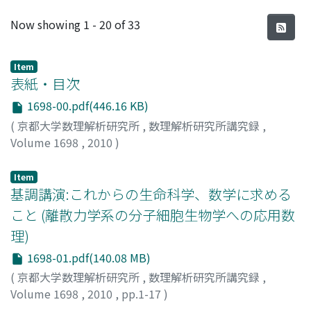
Recent Submissions
Now showing
1 - 20 of 33
Item
表紙・目次
1698-00.pdf(446.16 KB)
(
京都大学数理解析研究所
,
数理解析研究所講究録
,
Volume 1698
,
2010
)
Item
基調講演:これからの生命科学、数学に求める
こと (離散力学系の分子細胞生物学への応用数
理)
1698-01.pdf(140.08 MB)
(
京都大学数理解析研究所
,
数理解析研究所講究録
,
Volume 1698
,
2010
,
pp.1-17
)
藤吉, 好則
;
Fujiyoshi, Yoshinori
;
フジヨシ, ヨシノリ