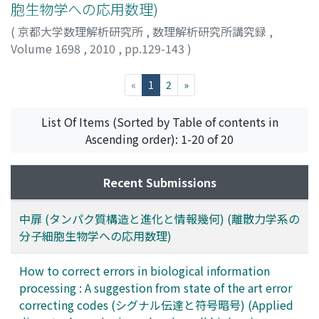
胞生物学への応用数理)
(
京都大学数理解析研究所
,
数理解析研究所講究録
,
Volume 1698
,
2010
,
pp.129-143
)
増田, 直紀
;
佐々木, 直文
;
Masuda, Naoki
;
マスダ, ナオキ
;
[ササキ, ナオブミ]
(current)
«
1
2
»
List Of Items (Sorted by Table of contents in
Ascending order): 1-20 of 20
Recent Submissions
中扉 (タンパク質構造と進化と情報幾何) (離散力学系の
分子細胞生物学への応用数理)
How to correct errors in biological information
processing : A suggestion from state of the art error
correcting codes (シグナル伝達と符号暗号) (Applied