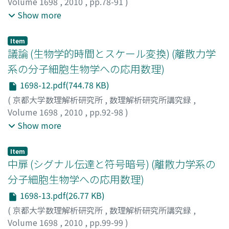
Volume 1698
,
2010
,
pp.78-91
)
辻本, 諭
;
豊島, 有
;
鈴木, 健太
;
浦久保, 秀俊
;
Tsujimoto,
Show more
Satoshi
;
ツジモト, サトシ
;
[トヨシマ, ユウ]
;
[スズキ, ケン
タ]
;
[ウラクボ, ヒデトシ]
Item
議論 (生物学的時間とスケール変換) (離散力学
系の分子細胞生物学への応用数理)
1698-12.pdf(744.78 KB)
(
京都大学数理解析研究所
,
数理解析研究所講究録
,
Volume 1698
,
2010
,
pp.92-98
)
小林, 徹也
;
豊島, 有
;
鈴木, 健太
;
浦久保, 秀俊
;
Kobayashi,
Show more
Tetsuya
;
コバヤシ, テツヤ
;
[トヨシマ, ユウ]
;
[スズキ, ケン
タ]
;
[ウラクボ, ヒデトシ]
Item
中扉 (シグナル伝達と符号暗号) (離散力学系の
分子細胞生物学への応用数理)
1698-13.pdf(26.77 KB)
(
京都大学数理解析研究所
,
数理解析研究所講究録
,
Volume 1698
,
2010
,
pp.99-99
)