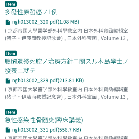
岡村, 好幸
;
Okamura, Y
Item
多發性原發癌ノ1例
ngh013002_320.pdf(1.08 MB)
(
京都帝國大學醫学部外科學敎室内 日本外科寶凾編輯室
(猪子・伊藤両教授記念會)
,
日本外科宝函
,
Volume 13
,
Issue 2
,
1936
,
pp.320-328
)
石野, 琢二郎
;
Ishino, T.
;
石野, 琢二郎
Item
膿胸遺殘死腔ノ治療方針ニ關スル木島學士ノ
發表ニ就テ
ngh013002_329.pdf(213.81 KB)
(
京都帝國大學醫学部外科學敎室内 日本外科寶凾編輯室
(猪子・伊藤両教授記念會)
,
日本外科宝函
,
Volume 13
,
Issue 2
,
1936
,
pp.329-330
)
鳥潟, 隆三
Item
急性感染性骨髓炎(臨床講義)
ngh013002_331.pdf(558.7 KB)
(
京都帝國大學醫学部外科學敎室内 日本外科寶凾編輯室