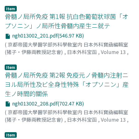
Item
骨髓ノ局所免疫 第1報 抗白色葡萄狀球菌「オ
プソニン」ノ局所性骨髓内産生ニ就テ
ngh013002_201.pdf(546.97 KB)
(
京都帝國大學醫学部外科學敎室内 日本外科寶凾編輯室
(猪子・伊藤両教授記念會)
,
日本外科宝函
,
Volume 13
,
Issue 2
,
1936
,
pp.201-207
)
仲田, 實三郎
;
Nakata, J
Item
骨髓ノ局所免疫 第2報 免疫元ノ骨髓内注射ニ
ヨル局所性及ビ全身性特殊「オプソニン」産
生ノ時間的關係
ngh013002_208.pdf(702.47 KB)
(
京都帝國大學醫学部外科學敎室内 日本外科寶凾編輯室
(猪子・伊藤両教授記念會)
,
日本外科宝函
,
Volume 13
,
Issue 2
,
1936
,
pp.208-215
)
仲田, 實三郎
;
Nakata, J
Item