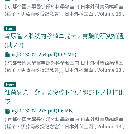
(
京都帝國大學醫学部外科學敎室内 日本外科寶凾編輯室
(猪子・伊藤両教授記念會)
,
日本外科宝函
,
Volume 13
,
Issue 2
,
1936
,
pp.251-263
)
仲田, 實三郎
;
Nakata, J
Item
輸尿管ノ膀胱内移植ニ就テノ實驗的硏究補遺
(其ノ2)
ngh013002_264.pdf(1.05 MB)
(
京都帝國大學醫学部外科學敎室内 日本外科寶凾編輯室
(猪子・伊藤両教授記念會)
,
日本外科宝函
,
Volume 13
,
Issue 2
,
1936
,
pp.264-274
)
田淵, 尹
;
Tabuchi, S
Item
細菌感染ニ對する腹腔ト他ノ體部トノ抵抗比
較
ngh013002_275.pdf(1.6 MB)
(
京都帝國大學醫学部外科學敎室内 日本外科寶凾編輯室
(猪子・伊藤両教授記念會)
,
日本外科宝函
,
Volume 13
,
Issue 2
,
1936
,
pp.275-289
)