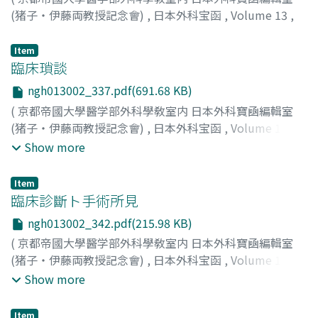
(猪子・伊藤両教授記念會)
,
日本外科宝函
,
Volume 13
,
Issue 2
,
1936
,
pp.331-336
)
鳥潟, 隆三
;
小津, 茂
Item
臨床瑣談
ngh013002_337.pdf(691.68 KB)
(
京都帝國大學醫学部外科學敎室内 日本外科寶凾編輯室
(猪子・伊藤両教授記念會)
,
日本外科宝函
,
Volume 13
,
Issue 2
,
1936
,
pp.337-342
)
Show more
Item
臨床診斷ト手術所見
ngh013002_342.pdf(215.98 KB)
(
京都帝國大學醫学部外科學敎室内 日本外科寶凾編輯室
(猪子・伊藤両教授記念會)
,
日本外科宝函
,
Volume 13
,
Issue 2
,
1936
,
pp.342-343
)
Show more
Item