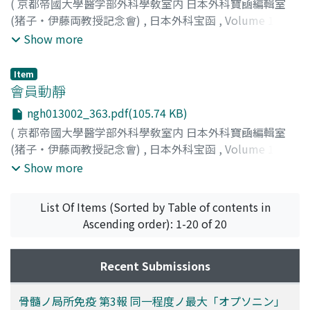
(
京都帝國大學醫学部外科學敎室内 日本外科寶凾編輯室
(猪子・伊藤両教授記念會)
,
日本外科宝函
,
Volume 13
,
Issue 2
,
1936
,
pp.362-362
)
Show more
Item
會員動靜
ngh013002_363.pdf(105.74 KB)
(
京都帝國大學醫学部外科學敎室内 日本外科寶凾編輯室
(猪子・伊藤両教授記念會)
,
日本外科宝函
,
Volume 13
,
Issue 2
,
1936
,
pp.363-364
)
Show more
List Of Items (Sorted by Table of contents in
Ascending order): 1-20 of 20
Recent Submissions
骨髓ノ局所免疫 第3報 同一程度ノ最大「オプソニン」