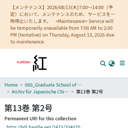
【メンテナンス】2026/08/13(木)7:00～14:00（予
定）において、メンテナンスのため、サービスを一
時停止いたします。 <Maintenance> Service will
be temporarily unavailable from 7:00 AM to 2:00
PM (tentative) on Thursday, August 13, 2026 due
to maintenance.
Home
060_Graduate School of Medicine
Home
Archiv für Japanische Chirurgie
第13巻 第2号
Communities
第13巻 第2号
Browse
Permanent URI for this collection
Download Ranking
http://hdl.handle.net/2433/204070