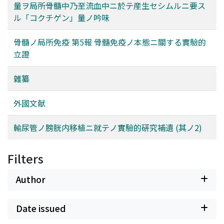
量ヲ局所骨髓中乃至流血中ニ於テ産生セシムルニ要ス
ル「コクチゲン」量ノ吟味
骨髓ノ局所免疫 第5報 骨髓免疫ノ本態ニ關する實驗的
立證
雜纂
外國文献
輸尿管ノ膀胱内移植ニ就テノ實驗的硏究補遺 (其ノ2)
Filters
Author
Date issued