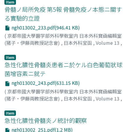
仲田, 實三郎
;
Nakata, J
Item
骨髓ノ局所免疫 第5報 骨髓免疫ノ本態ニ關す
る實驗的立證
ngh013002_233.pdf(946.41 KB)
(
京都帝國大學醫学部外科學敎室内 日本外科寶凾編輯室
(猪子・伊藤両教授記念會)
,
日本外科宝函
,
Volume 13
,
Issue 2
,
1936
,
pp.233-242
)
仲田, 實三郎
;
Nakata, J
Item
急性化膿性骨髓炎患者ニ於ケル白色葡萄狀球
菌增容素ニ就テ
ngh013002_243.pdf(631.15 KB)
(
京都帝國大學醫学部外科學敎室内 日本外科寶凾編輯室
(猪子・伊藤両教授記念會)
,
日本外科宝函
,
Volume 13
,
Issue 2
,
1936
,
pp.243-250
)
仲田, 實三郎
;
Nakata, J
Item
急性化膿性骨髓炎ノ統計的觀察
ngh013002_251.pdf(1.2 MB)