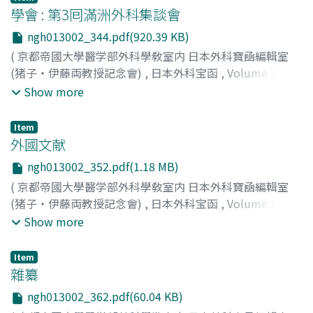
學會 : 第3囘滿洲外科集談會
ngh013002_344.pdf(920.39 KB)
(
京都帝國大學醫学部外科學敎室内 日本外科寶凾編輯室
(猪子・伊藤両教授記念會)
,
日本外科宝函
,
Volume 13
,
Issue 2
,
1936
,
pp.344-351
)
Show more
Item
外國文献
ngh013002_352.pdf(1.18 MB)
(
京都帝國大學醫学部外科學敎室内 日本外科寶凾編輯室
(猪子・伊藤両教授記念會)
,
日本外科宝函
,
Volume 13
,
Issue 2
,
1936
,
pp.352-361
)
Show more
Item
雜纂
ngh013002_362.pdf(60.04 KB)