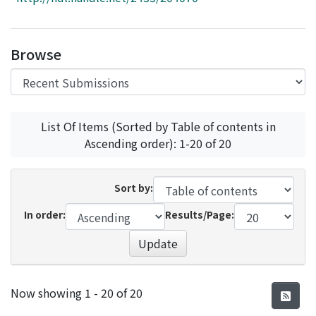
Access Statistics
Library Network
Browse
List Of Items (Sorted by Table of contents in
Ascending order): 1-20 of 20
Sort by:
In order:
Results/Page:
Update
Recent Submissions
Now showing
1 - 20 of 20