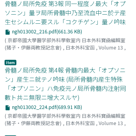
骨髓ノ局所免疫 第3報 同一程度ノ最大「オプ
ソニン」量ヲ局所骨髓中乃至流血中ニ於テ産
生セシムルニ要スル「コクチゲン」量ノ吟味
ngh013002_216.pdf(661.36 KB)
(
京都帝國大學醫学部外科學敎室内 日本外科寶凾編輯室
(猪子・伊藤両教授記念會)
,
日本外科宝函
,
Volume 13
,
Issue 2
,
1936
,
pp.216-223
)
仲田, 實三郎
;
Nakata, J
Item
骨髓ノ局所免疫 第4報 骨髓内最大「オプソニ
ン」産生ニ就テノ吟味 (局所骨髓内産生特殊
「オプソニン」ハ免疫元ノ局所骨髓内注射囘
數ト共ニ無限ニ增大スルヤ)
ngh013002_224.pdf(689.91 KB)
(
京都帝國大學醫学部外科學敎室内 日本外科寶凾編輯室
(猪子・伊藤両教授記念會)
,
日本外科宝函
,
Volume 13
,
Issue 2
,
1936
,
pp.224-232
)