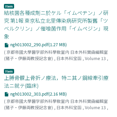
竹田, 義雄
;
Takeda, Y
Item
結核菌各種成劑ニ於ケル「イムペヂン」ノ硏
究 第1報 東京私立北里傳染病硏究所製舊「ツ
ベルクリン」ノ催喰菌作用「イムペジン」現
象
ngh013002_290.pdf(1.27 MB)
(
京都帝國大學醫学部外科學敎室内 日本外科寶凾編輯室
(猪子・伊藤両教授記念會)
,
日本外科宝函
,
Volume 13
,
Issue 2
,
1936
,
pp.290-302
)
辰井, 正平
;
Tatsui, Sh
Item
上膊骨髁上骨折ノ療法，特ニ其ノ鋼線牽引療
法ニ就テ(臨床)
ngh013002_303.pdf(2.16 MB)
(
京都帝國大學醫学部外科學敎室内 日本外科寶凾編輯室
(猪子・伊藤両教授記念會)
,
日本外科宝函
,
Volume 13
,
Issue 2
,
1936
,
pp.303-319
)