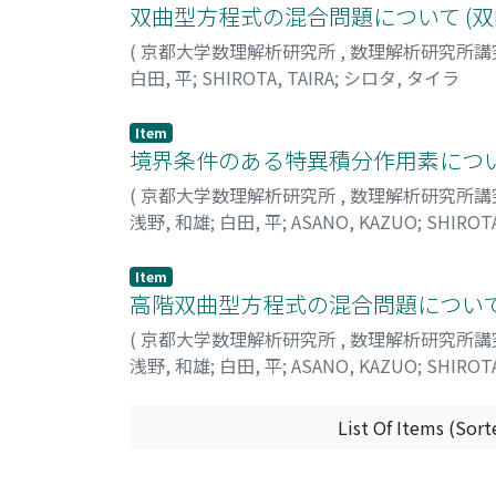
双曲型方程式の混合問題について (
(
京都大学数理解析研究所
,
数理解析研究所講
白田, 平
;
SHIROTA, TAIRA
;
シロタ, タイラ
Item
境界条件のある特異積分作用素につい
(
京都大学数理解析研究所
,
数理解析研究所講
浅野, 和雄
;
白田, 平
;
ASANO, KAZUO
;
SHIROTA
Item
高階双曲型方程式の混合問題について
(
京都大学数理解析研究所
,
数理解析研究所講
浅野, 和雄
;
白田, 平
;
ASANO, KAZUO
;
SHIROTA
List Of Items (Sort