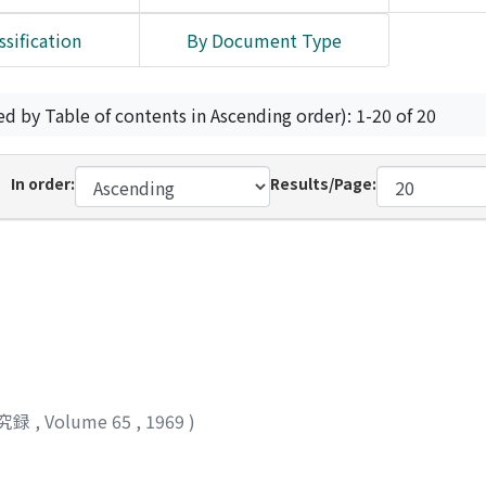
ssification
By Document Type
ed by Table of contents in Ascending order): 1-20 of 20
In order:
Results/Page:
究録
,
Volume 65
,
1969
)