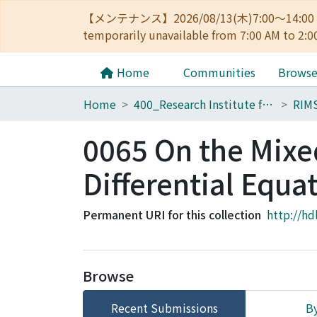
【メンテナンス】2026/08/13(木)7:00～14
temporarily unavailable from 7:00 AM to 2:0
Home
Communities
Brows
Home
400_Research Institute for Mathematical Sciences
RIM
0065 On the Mixe
Differential Equa
Permanent URI for this collection
http://hd
Browse
Recent Submissions
By