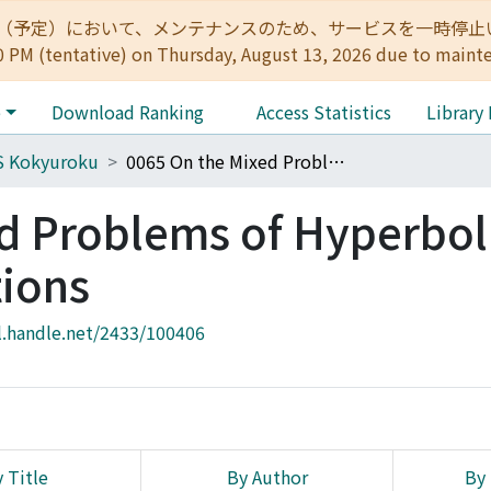
:00（予定）において、メンテナンスのため、サービスを一時停止いたします。 
0 PM (tentative) on Thursday, August 13, 2026 due to maint
e
Download Ranking
Access Statistics
Library
S Kokyuroku
0065 On the Mixed Problems of Hyperbolic Differential Equations
d Problems of Hyperbol
tions
l.handle.net/2433/100406
 Title
By Author
By 