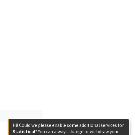
Hi! Could we please enable some additional services for
Statistical
? You can always change or withdraw your