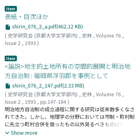
Item
表紙・目次ほか
shirin_076_2_a.pdf(462.12 KB)
(
史学研究会 (京都大学文学部内)
,
史林
,
Volume 76
,
Issue 2
,
1993
)
Item
<論説>地主的土地所有の空間的展開と明治地
方自治制 : 福岡県浮羽郡を事例として
shirin_076_2_147.pdf(2.33 MB)
(
史学研究会 (京都大学文学部内)
,
史林
,
Volume 76
,
Issue 2
,
1993
,
pp.147-184
)
山崎, 孝史
明治地方自治制の成立過程に関する研究は従来数多くなさ
;
YAMAZAKI, Takashi
;
ヤマザキ, タカシ
れてきた。しかし、地理学の分野においては市制・町村制
に先立つ町村合併を扱ったもの以外見るべきものはない。
近年、地方自治制の成立以後の実態的運営に関する研究が
Show more
批判的かつ実証的に展開されつつある。本稿はこうした研