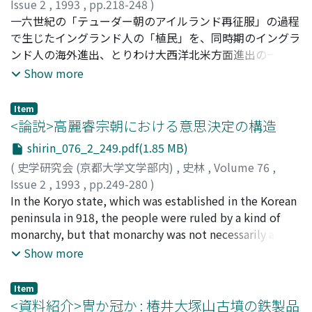
ことは、彼にとって妻方居住が一時的なものだということ
Issue 2
,
1993
,
pp.218-248
)
を示す。妻方居住は、「仮住い」の一つの選択肢に過ぎな
山本, 正
一六世紀の「テューダー朝のアイルランド再征服」の過程
;
YAMAMOTO, Tadashi
;
ヤマモト, タダシ
い。さらに、所有と居住の不一致から、平安期には、自分
で生じたイングランド人の「植民」を、同時期のイングラ
の所有する邸宅に住む必然性が希薄であったことをみる。
ンド人の海外進出、とりわけ大西洋北米方面進出の一環と
して捉える視点に立った研究が、近年、本格的に展開され
Show more
ている。この見方によれば、アイルランドは北米「新世
界」と同様の性格をもつ植民地だったということになる。
Item
しかし、中世の「アンジュ帝国」の遺産という側面をもも
<論説>高麗睿宗朝における意思決定の構造
っていたアイルランドはいわば「旧き「新世界」」であっ
shirin_076_2_249.pdf(1.85 MB)
た。一六世紀後半にアイルランドに入植したイングランド
(
史学研究会 (京都大学文学部内)
,
史林
,
Volume 76
,
人は、北米よりもよほど複雑な社会的、政治的環境に遭遇
Issue 2
,
1993
,
pp.249-280
)
せざるをえなかったのである。では、かれらはその環境を
矢木, 毅
In the Koryo state, which was established in the Korean
;
YAGI, Takeshi
;
ヤギ, タケシ
どう捉え、いかに対応していったのか。それを、一五八○
peninsula in 918, the people were ruled by a kind of
年代の「マンスタ植民」での「植民請負人」のひとりであ
monarchy, but that monarchy was not necessarily a
った詩人のエドマンド・スペンサーの『アイルランドの現
despotic one. The king respected the opinion of the
Show more
状管見』を手掛かりにさぐってみようというのが本稿の目
ruling classes and often called meetings to consult with
的である。
such aristocratic officials as the councillors 宰臣・樞密,
Item
attendants of the fourth grade and upward 侍臣四品以
<資料紹介>冑か冠か : 椿井大塚山古墳の鉄製品