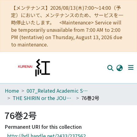
【メンテナンス】2026/08/13(木)7:00～14:00（予
定）において、メンテナンスのため、サービスを一
時停止いたします。 <Maintenance> Service will
be temporarily unavailable from 7:00 AM to 2:00
PM (tentative) on Thursday, August 13, 2026 due
to maintenance.
Home
007_Related Academic Societies
Home
THE SHIRIN or the JOURNAL OF HISTORY
76巻2号
Communities
76巻2号
Browse
Permanent URI for this collection
Download Ranking
http://hdl.handle.net/2433/237562