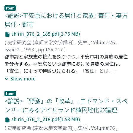
究動向をふまえ、福岡県浮羽郡を事例として明治二〇年代
Item
以降の地主的土地所有の空間的展開と地方自治制との関係
<論説>平安京における居住と家族 : 寄住・妻方
について考察する。まず、地方自治制成立以後も動態的に
居住・都市
展開する土地所有関係を分析し、浮羽郡の地主制の空間的
shirin_076_2_185.pdf(1.75 MB)
特徴を把握する。その結果をもとに、町村の領域を越えて
拡がる土地所有関係が、町村の行財政機能に影響していた
(
史学研究会 (京都大学文学部内)
,
史林
,
Volume 76
,
事実を指摘する。さらに、参政権規定の検討をもとに地方
Issue 2
,
1993
,
pp.185-217
)
議会議員の選出に見られる地域的な偏倚と、議員の経歴に
京楽, 真帆子
都市論と家族史の接点を探りつつ、平安中期の貴族の居住
;
KYORAKU, Mahoko
;
キョウラク, マホコ
見られる地域経済との関係を示す。以上の分析を通して、
を分析する。平安京という都市における貴族の居住は、
明治地方自治制下における地主制と政治・行政的な町村間
「寄住」によって特徴づけられる。「寄住」とは、所有権
格差との相互関係を明らかにする。
のない邸宅に一時的に往む「仮住い」のことである。彼ら
Show more
は、方違えや、忌みを避けて他人の家に宿すために都市内
を移動していった。より長期にわたって寄住を行うことも
Item
あり、彼らの居住は安定したものではなかった。こうした
<論説>「野蛮」の「改革」 : エドマンド・スペ
分析により、流動性、便宜性が平安貴族の平安京居住の特
ンサーにみるアイルランド植民地化の論理
微であることが明らかになる。また、妻方居住も「寄住」
shirin_076_2_218.pdf(1.58 MB)
の概念で捉えることができる。妻を亡くした男性は、それ
まで住んでいた妻方の邸宅を去るのが一般的であり、この
(
史学研究会 (京都大学文学部内)
,
史林
,
Volume 76
,