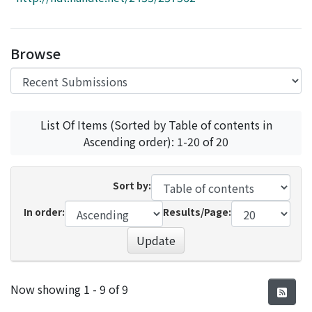
Access Statistics
Library Network
Browse
List Of Items (Sorted by Table of contents in
Ascending order): 1-20 of 20
Sort by:
In order:
Results/Page:
Update
Recent Submissions
Now showing
1 - 9 of 9