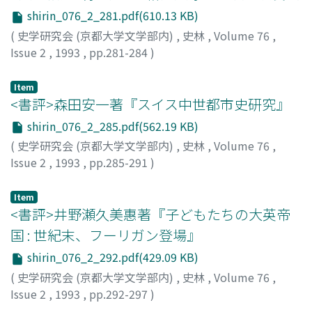
上, and officials of the third grade and upward 文武三品
shirin_076_2_281.pdf(610.13 KB)
以上. A state in which some fifty or so men guided the
(
史学研究会 (京都大学文学部内)
,
史林
,
Volume 76
,
decisions of the king in important manners can still of
Issue 2
,
1993
,
pp.281-284
)
course be called despotic, but considering the respect
高橋, 克壽
;
TAKAHASHI, Katsutoshi
;
タカハシ, カツトシ
that the king accorded to the consensus of the ruling
Item
classes, this form of monarchy might better be
<書評>森田安一著『スイス中世都市史研究』
regarded as an aristocratic than a despotic one. This
characteristic feature was not peculiar to the Koryo
shirin_076_2_285.pdf(562.19 KB)
state but was true of all dynasties established on the
(
史学研究会 (京都大学文学部内)
,
史林
,
Volume 76
,
Korean peninsula. In this paper the writer takes as
Issue 2
,
1993
,
pp.285-291
)
material a series of wars with the Jurchens in the
田中, 俊之
;
TANAKA, Toshiyuki
;
タナカ, トシユキ
tweifth century, and with an eye towards the formal
Item
bureaucratic strusture intends to formulate an
<書評>井野瀬久美惠著『子どもたちの大英帝
explanation of the structure of decision in the Koryo
国 : 世紀末、フーリガン登場』
state.
shirin_076_2_292.pdf(429.09 KB)
(
史学研究会 (京都大学文学部内)
,
史林
,
Volume 76
,
Issue 2
,
1993
,
pp.292-297
)
川分, 圭子
;
KAWAWAKE, Keiko
;
カワワケ, ケイコ