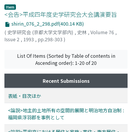
Item
<会告>平成四年度史学研究会大会講演要旨
shirin_076_2_298.pdf(400.14 KB)
(
史学研究会 (京都大学文学部内)
,
史林
,
Volume 76
,
Issue 2
,
1993
,
pp.298-303
)
List Of Items (Sorted by Table of contents in
Ascending order): 1-20 of 20
Recent Submissions
表紙・目次ほか
<論説>地主的土地所有の空間的展開と明治地方自治制 :
福岡県浮羽郡を事例として
<論説>平安京における居住と家族 : 寄住・妻方居住・