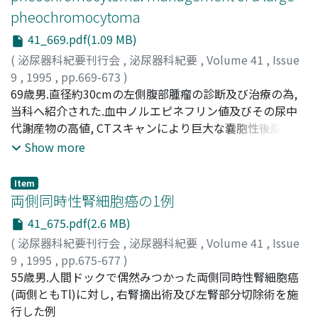
pheochromocytoma
41_669.pdf(1.09 MB)
(
泌尿器科紀要刊行会
,
泌尿器科紀要
,
Volume 41
,
Issue
9
,
1995
,
pp.669-673
)
Kondo, Tsunenori
69歳男.直径約30cmの左側腹部腫瘤の診断及び治療の為,
;
Ito, Fumio
;
Kihara, Takeshi
;
Nakamura, Rinnosuke
当科へ紹介された.血中ノルエピネフリン値及びその尿中
;
Goya, Nobuyuki
;
Nakazawa,
Hayakazu
代謝産物の高値, CTスキャンにより巨大な嚢胞性後腹膜腫
;
Toma, Hiroshi
;
近藤, 恒徳
;
伊藤, 文夫
;
木原, 健
;
中村, 倫之助
瘤, 大動静脈リンパ節の腫大が認められ, 悪性褐色細胞腫と
;
合谷, 信行
;
中沢, 速和
;
東間, 紘
Show more
診断.血行動態学的に循環血液量の低下と血管抵抗値の上
昇が認められた為, 血管拡張剤の使用と共に循環血液量の
Item
補充が行われた.これらにより血行動態は正常化し, 腫瘍摘
両側同時性腎細胞癌の1例
除術が施行された.病理学的に, リンパ節転移を伴う褐色細
41_675.pdf(2.6 MB)
胞腫と診断され, 腫瘍重量は5, 930gであった
(
泌尿器科紀要刊行会
,
泌尿器科紀要
,
Volume 41
,
Issue
9
,
1995
,
pp.675-677
)
伊藤, 秀明
55歳男.人間ドックで偶然みつかった両側同時性腎細胞癌
;
徳永, 周二
;
中村, 靖夫
;
大川, 光央
;
松井, 晃
;
Ito,
Hideaki
(両側ともTl)に対し, 右腎摘出術及び左腎部分切除術を施
;
Tokunaga, Shuji
;
Nakamura, Yasuo
;
Ohkawa,
Mitsuo
行した例
;
Matsui, Akira