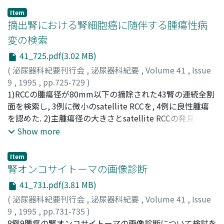
Item
摘出腎における腎細胞癌に随伴する腫瘍性病
変の検索
41_725.pdf(3.02 MB)
(
泌尿器科紀要刊行会
,
泌尿器科紀要
,
Volume 41
,
Issue
9
,
1995
,
pp.725-729
)
細木, 茂
1)RCCの腫瘍径が80mm以下の摘除された43腎の連続全割
;
木内, 利明
;
目黒, 則男
;
前田, 修
;
黒田, 昌男
;
宇佐
美, 道之
面を検索し, 3例に微小のsatellite RCCを, 4例に良性腫瘍
;
古武, 敏彦
;
Saiki, Shigeru
;
Kinouchi, Toshiaki
;
Meguro, Norio
を認めた. 2)主腫瘍径の大きさとsatellite RCCの発見とは,
;
Maeda, Osamu
;
Kuroda, Masao
;
Usami,
Michiyuki
相関しなかった. 3)主腫瘍とsatellite RCCの距離は, 10～
;
Kotake, Toshihiko
Show more
70mmであった. 4)Satellite RCCの発見と主腫瘍のgrade,
stage, 脈管侵襲などの各背景因子との関連性は認められな
Item
かった
腎オンコサイトーマの画像診断
41_731.pdf(3.81 MB)
(
泌尿器科紀要刊行会
,
泌尿器科紀要
,
Volume 41
,
Issue
9
,
1995
,
pp.731-735
)
佐々木, 昌一
8例9腫瘍の腎オンコサイトーマの画像診断について検討を
;
林, 祐太郎
;
津ケ谷, 正行
;
岡村, 武彦
;
坂倉, 毅
;