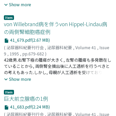
Show more
Item
von Willebrand病を伴うvon Hippel-Lindau病
の両側腎細胞癌症例
41_679.pdf(2.67 MB)
(
泌尿器科紀要刊行会
,
泌尿器科紀要
,
Volume 41
,
Issue
9
,
1995
,
pp.679-682
)
続, 真弘
42歳男.右腎下極の腫瘍が大きく, 左腎の腫瘍も多発散在し
;
栃本, 真人
;
辻野, 進
;
秋山, 昭人
;
相澤, 卓
;
大野, 芳
正
ていることから, 両側腎全摘出後に人工透析を行うべきと
;
山本, 真也
;
野田, 賢治郎
;
三木, 誠
;
Tsuzuki, Masahiro
;
Tochimoto, Masato
の考えもあった.しかし, 母親が人工透析を受けており両側
;
Tsujino, Susumu
;
Akiyama, Akihito
;
Aizawa, Taku
腎全摘出を本人が希望しないこと, von Willebrand病があ
;
Ohno, Yoshio
;
Yamamoto, Shinya
;
Noda,
Show more
Kenjirou
ること等を考慮し, 両腎の保存的手術を二期的に行った.術
;
Miki, Makoto
後16ヵ月を経た現在, 再発転移を認めず社会復帰している
Item
巨大前立腺癌の1例
41_683.pdf(2.24 MB)
(
泌尿器科紀要刊行会
,
泌尿器科紀要
,
Volume 41
,
Issue