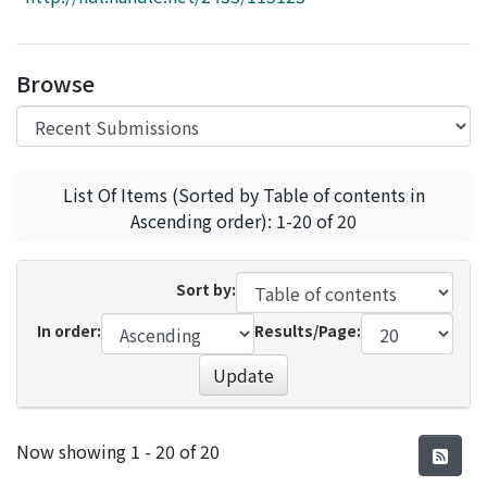
Access Statistics
Library Network
Browse
List Of Items (Sorted by Table of contents in
Ascending order): 1-20 of 20
Sort by:
In order:
Results/Page:
Update
Recent Submissions
Now showing
1 - 20 of 20