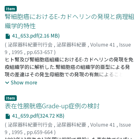
Item
腎細胞癌におけるE-カドヘリンの発現と病理組
織学的特性
41_653.pdf(2.16 MB)
(
泌尿器科紀要刊行会
,
泌尿器科紀要
,
Volume 41
,
Issue
9
,
1995
,
pp.653-657
)
金, 鉄雄
ヒト腎及び腎細胞癌組織におけるE-カドヘリンの発現を免
;
筧, 善行
;
諸井, 誠司
;
吉田, 修
;
Jin, Tie-Xing
;
Kakehi, Yoshiyuki
疫組織学的に解析した.腎細胞癌の組織学的亜型による発
;
Moroi, Seiji
;
Yoshida, Osamu
現の差違はその発生母細胞での発現の有無によることが示
唆された
Show more
Item
表在性膀胱癌Grade-up症例の検討
41_659.pdf(324.72 KB)
(
泌尿器科紀要刊行会
,
泌尿器科紀要
,
Volume 41
,
Issue
9
,
1995
,
pp.659-664
)