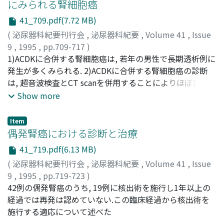
にみられる腎細胞癌
41_709.pdf(7.72 MB)
(
泌尿器科紀要刊行会
,
泌尿器科紀要
,
Volume 41
,
Issue
9
,
1995
,
pp.709-717
)
池田, 龍介
1)ACDKに合併する腎細胞癌は, 若年の男性で長期透析例に
;
鈴木, 孝治
;
津川, 龍三
;
Ikeda, Ryosuke
;
Suzuki, Koji
発生が多くみられる. 2)ACDKに合併する腎細胞癌の診断
;
Tsugawa, Ryuzo
は, 超音波検査とCT scanを併用することによりほぼ100%
診断可能と考える. 3)ACDKに合併する腎細胞癌は, 悪性度
Show more
が低いと考えられ, 患側の腰部斜切開による腹膜外の単純
腎摘除術で十分対処可能と考えられる. 4)若年の男性で3年
Item
以上の長期透析例では, 定期的な腎のスクリーニングが必
偶発腎癌における診断と治療
要である
41_719.pdf(6.13 MB)
(
泌尿器科紀要刊行会
,
泌尿器科紀要
,
Volume 41
,
Issue
9
,
1995
,
pp.719-723
)
板谷, 宏彬
42例の偶発腎癌のうち, 19例に核出術を施行し1年以上の
;
辻畑, 正雄
;
Itatani, Hiroaki
;
Tsujihata, Masao
経過では再発は認めていない.この臨床経過から核出術を
施行する適応について述べた