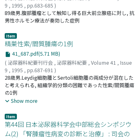
9
,
1995
,
pp.683-685
)
宮島, 哲
89歳男.腹部腫瘤として触知し得る巨大前立腺癌に対し, 抗
;
池内, 幸一
;
Miyajima, Akira
;
Ikeuchi, Koichi
男性ホルモン療法が奏効した症例
Item
精巣性索/間質腫瘍の1例
41_687.pdf(5.71 MB)
(
泌尿器科紀要刊行会
,
泌尿器科紀要
,
Volume 41
,
Issue
9
,
1995
,
pp.687-691
)
福森, 知治
28歳男.Leydig細胞腫とSertoli細胞腫の両成分が混在した
;
西川, 宏志
;
山本, 晶弘
;
竹中, 章
;
湯浅, 健司
;
寺
尾, 尚民
と考えられる, 組織学的分類の困難であった性索/間質腫瘍
;
岩田, 純
;
Fukumori, Tomoharu
;
Nishikawa,
Hiroshi
の1例
;
Yamamoto, Akihiro
;
Takenaka, Akira
;
Yuasa,
Kenji
;
Terao, Naotami
;
Iwata, Jun
Show more
Item
第44回 日本泌尿器科学会中部総会シンポジウ
ム(2) 「腎腫瘤性病変の診断と治療」 : 司会の