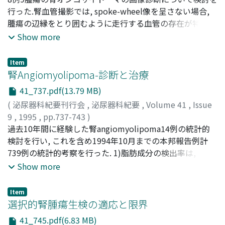
郡, 健二郎
行った.腎血管撮影では, spoke-wheel像を呈さない場合,
;
Sasaki, Shoichi
;
Hayashi, Yuｔaro
;
Tsugaya,
Masayuki
腫瘍の辺縁をとり囲むように走行する血管の存在が特徴で
;
Okamura, Takehiko
;
Sakakura, Takeshi
;
Kohri,
Kenjiro
あった.CTでは均一に造影される境界明瞭な腫瘍としてと
Show more
らえられた.MRIは腎オンコサイトーマの特徴所見である中
心瘢痕や被膜を描出することができ, 非常に有用である
Item
腎Angiomyolipoma-診断と治療
41_737.pdf(13.79 MB)
(
泌尿器科紀要刊行会
,
泌尿器科紀要
,
Volume 41
,
Issue
9
,
1995
,
pp.737-743
)
有馬, 公伸
過去10年間に経験した腎angiomyolipoma14例の統計的
;
木瀬, 英明
;
山下, 敦史
;
柳川, 眞
;
栃木, 宏水
;
川
村, 壽一
検討を行い, これを含め1994年10月までの本邦報告例計
;
堀内, 英輔
;
杉村, 芳樹
;
Arima, Kiminobu
;
Kise,
Hideaki
739例の統計的考察を行った. 1)脂肪成分の検出率は, US,
;
Yamashita, Atsusi
;
Yanagawa, Makoto
;
Tochigi,
Hiromi
CT, MRIで, それぞれ88.1%, 86.5%, 80.8%の高率であっ
;
Kawamura, Juichi
;
Horiuchi, Eiho
;
Sugimura,
Show more
Yoshiki
た.Angiographyでは, AMLに特徴的とされる動脈瘤は
71.4%に, A-V shuntの欠如は48.1%と半分以下に記載があ
Item
るにすぎず, onion peel appearanceにいたっては, わずか
選択的腎腫瘍生検の適応と限界
4.9%であった. 2)小腫瘤, 脂肪成分の少ない例などの鑑別
41_745.pdf(6.83 MB)