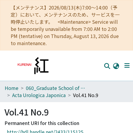
【メンテナンス】2026/08/13(木)7:00～14:00（予
定）において、メンテナンスのため、サービスを一
時停止いたします。 <Maintenance> Service will
be temporarily unavailable from 7:00 AM to 2:00
PM (tentative) on Thursday, August 13, 2026 due
to maintenance.
Home
060_Graduate School of Medicine
Home
Acta Urologica Japonica
Vol.41 No.9
Communities
Vol.41 No.9
Browse
Permanent URI for this collection
Download Ranking
http://hdl.handle.net/2433/115125