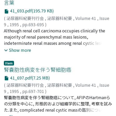
言葉
41_693.pdf(195.79 KB)
(
泌尿器科紀要刊行会
,
泌尿器科紀要
,
Volume 41
,
Issue
9
,
1995
,
pp.693-695
)
津川, 龍三
Although renal cell carcinoma occupies clinically the
;
川村, 壽一
;
Tsugawa, Ryuzo
;
Kawamura,
Juichi
majority of renal parenchymal mass lesions,
indeterminate renal masses among renal cystic lesions
and benign renal tumors have been frequently found
Show more
with recent advances in renal imaging modalities. Renal
mass lesions to be differentiated from renal cell
Item
carcinoma were focused on in the symposium and the
腎嚢胞性病変を伴う腎細胞癌
points discussed were divided into four categories. 1.
41_697.pdf(7.25 MB)
Indeterminate renal cystic masses, especially focused
(
泌尿器科紀要刊行会
,
泌尿器科紀要
,
Volume 41
,
Issue
on multilocular cystic lesions and renal malignant
9
,
1995
,
pp.697-701
)
lesions associated with acquired cystic disease of the
寺地, 敏郎
腎嚢胞性病変を伴う腎細胞癌について, AFIPのHartmanら
;
Terachi, Toshiro
kidney (ACDK) and von Hippel Lindau disease. 2.
の分類を中心に, 形態的および組織学的に整理, 考察を試み
Angiomyolipoma and oncocytoma, as representative
た.また, complicated renal cystic massの鑑別について,
ones among a variety of benign renal tumorous lesions.