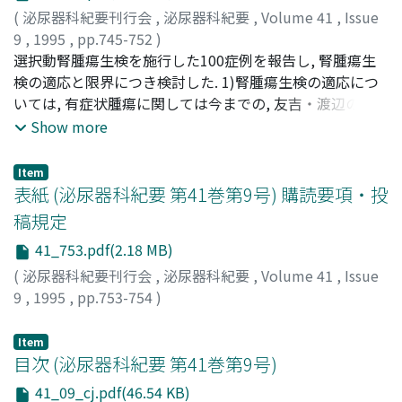
困難例も多く, また腎癌との合併例などの可能性も考慮し,
(
泌尿器科紀要刊行会
,
泌尿器科紀要
,
Volume 41
,
Issue
AMLの画像診断はangiographyをも含め総合的に行うべき
9
,
1995
,
pp.745-752
)
と思われた. 3)経過観察可能の症例は, 明らかに脂肪成分を
今出, 陽一朗
選択動腎腫瘍生検を施行した100症例を報告し, 腎腫瘍生
;
斉藤, 雅人
;
Imaide, Yoichiroh
;
Saitoh,
認め, 無症状で, 腫瘍の大きさは3cm未満とした方がよい.
Masahito
検の適応と限界につき検討した. 1)腎腫瘍生検の適応につ
4)最近では, 腎摘出術の割合は30%まで低下してきており,
いては, 有症状腫瘍に関しては今までの, 友吉・渡辺の適応
代わって経過観察が増加していた
基準にて, 特に問題はないものと考えられた.偶発腫瘍に関
Show more
しては, 「臨床診断は悪性腫瘍が疑われても, 典型的ではな
く, 良性腫瘍を否定したい場合には, 総合診断の一端とし
Item
て, 生検を行うことも考慮する」ことを追加提唱する. 2)腎
表紙 (泌尿器科紀要 第41巻第9号) 購読要項・投
腫瘍生検の限界については, 技術的な限界としては, 超音波
稿規定
画像として描出可能な腫瘍は原則としてすべて経皮的生検
41_753.pdf(2.18 MB)
が可能である.自験例では90例中3例が腫瘍組織の採取がで
きなかった.現実的な大きさとしては径1cmくらいが現時
(
泌尿器科紀要刊行会
,
泌尿器科紀要
,
Volume 41
,
Issue
点の限界と考えられる.診断精度の限界としては, 自験例お
9
,
1995
,
pp.753-754
)
よび他家の報告にて1～4%程度の偽陽性・偽陰性があり,
生検診断精度の限界と考えられる
Item
目次 (泌尿器科紀要 第41巻第9号)
41_09_cj.pdf(46.54 KB)