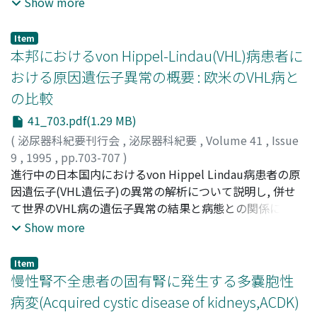
自験例を提示しながら画像診断, 嚢胞穿液の検査所見に関
Show more
3. How to treat small renal masses serendipitously
し文献的考察を行った
detected by abdominal CT and/or ultrasound, radical
nephrectomy or renal parenchyma-preserving
Item
本邦におけるvon Hippel-Lindau(VHL)病患者に
operation? 4. Feasibility of percutaneous ultrasound-
guided fine needle biopsy for suspicious renal mass
おける原因遺伝子異常の概要 : 欧米のVHL病と
lesions. In this symposium, the diagnosis and treatment
の比較
of various renal mass lesions other than renal cell
41_703.pdf(1.29 MB)
carcinoma were mainly discussed and the important
points to diagnose and treat patients with renal cell
(
泌尿器科紀要刊行会
,
泌尿器科紀要
,
Volume 41
,
Issue
carcinoma have been clarified.
9
,
1995
,
pp.703-707
)
執印, 太郎
進行中の日本国内におけるvon Hippel Lindau病患者の原
;
近藤, 慶一
;
金子, 茂樹
;
酒井, 直樹
;
矢尾, 正祐
;
穂坂, 正彦
因遺伝子(VHL遺伝子)の異常の解析について説明し, 併せ
;
菅野, 洋
;
伊藤, 進
;
山本, 勇夫
;
Shuin, Taro
;
Kondo, Keiichi
て世界のVHL病の遺伝子異常の結果と病態との関係につい
;
Kaneko, Shigeki
;
Sakai, Naoki
;
Yao,
Masahiro
て考察を加えた.われわれは28家系中19家系(68%)に遺伝
;
Hosaka, Masahiko
;
Kanno, Hiroshi
;
Ito,
Show more
Susumu
子異常か, サザンブロット解析による異常を認めている.そ
;
Yamamoto, Isao
の遺伝子異常はアメリカ, イギリスにおける結果と類似す
Item
る傾向が認められた
慢性腎不全患者の固有腎に発生する多嚢胞性
病変(Acquired cystic disease of kidneys,ACDK)