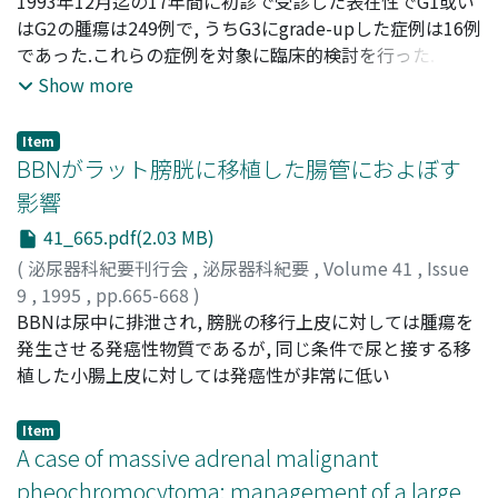
野口, 純男
1993年12月迄の17年間に初診で受診した表在性でG1或い
;
窪田, 吉信
;
増田, 光伸
;
執印, 太郎
;
矢尾, 正祐
;
穂坂, 正彦
はG2の腫瘍は249例で, うちG3にgrade-upした症例は16例
;
Noguchi, Sumio
;
Kubota, Yoshinobu
;
Masuda, Mitsunobu
であった.これらの症例を対象に臨床的検討を行った.
;
Shuin, Taro
;
Yao, Masahiro
;
Hosaka,
Masahiko
1)Grade-up腫瘍は非乳頭状広基性で浸潤性の腫瘍として
Show more
再発することが多く, 再発時に尿細胞診が陽性になること
が多かった. 2)Grade-up腫瘍は初回の再発が短期間であり,
Item
多発性の腫瘍再発等で放射線療法等を施行されるケースが
BBNがラット膀胱に移植した腸管におよぼす
多かった. 3)Grade-up症例の治療は膀胱全摘除術を受けた
影響
10例の5年生存率が72%であり, 全体症例の5年生存率とほ
41_665.pdf(2.03 MB)
ぼ同等であるが, 膀胱温存療法を受けた6例は6年以内に全
て癌死した
(
泌尿器科紀要刊行会
,
泌尿器科紀要
,
Volume 41
,
Issue
9
,
1995
,
pp.665-668
)
呉, 斌
BBNは尿中に排泄され, 膀胱の移行上皮に対しては腫瘍を
;
渡邉, 泱
;
中川, 修一
;
杉本, 浩造
;
Wu, Bin
;
Watanabe, Hiroki
発生させる発癌性物質であるが, 同じ条件で尿と接する移
;
Nakagawa, Shuichi
;
Sugimoto, Kozo
植した小腸上皮に対しては発癌性が非常に低い
Item
A case of massive adrenal malignant
pheochromocytoma: management of a large