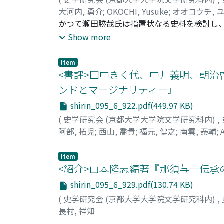
大河内, 勇介
;
OKOCHI, Yusuke
;
オオコウチ, 
かつて瀬田勝哉氏は指置状なる史料を検討し、
いたと見て、「在地徳政」論を提唱した。し
Show more
稿では、指置状について、「在地徳政」を自
結果、指置状の本質は、「在地徳政」ではな
Item
した。戦国期の南伊勢では上位権力たる北畠
<書評>田中きく代、中井義明、朝治
罪郷の地侍衆に指置状を求めたが、かかる指
ンドとマージナリティー』
る。今後、他の「在地徳政」を再検討しつつ
shirin_095_6_922.pdf(449.97 KB)
(
史学研究会 (京都大学大学院文学研究科内)
,
阿部, 拓児
;
西山, 喬貴
;
福元, 健之
;
南雲, 泰輔
;
Item
<紹介>山本隆志編著『那須与一伝承の
shirin_095_6_929.pdf(130.74 KB)
(
史学研究会 (京都大学大学院文学研究科内)
,
長村, 祥知