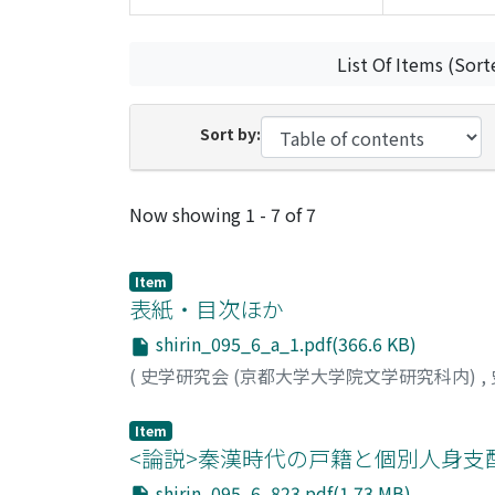
List Of Items (Sort
Sort by:
Recent Submissions
Now showing
1 - 7 of 7
Item
表紙・目次ほか
shirin_095_6_a_1.pdf(366.6 KB)
(
史学研究会 (京都大学大学院文学研究科内)
,
Item
<論説>秦漢時代の戸籍と個別人身支配
shirin_095_6_823.pdf(1.73 MB)