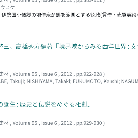
ユウスケ
伊勢国小倭郷の地侍衆が郷を範囲とする徳政(貸借・売買契約の
かし現在、指置状から何を読み取れるかで見解が割れている状
明視せず、文言を慎重に吟味し、関連史料を踏まえながら、再
く、徳政に対応して地域の経済・宗教秩序の混乱を抑えようと
氏の徳政令を中心に徳政の脅威が広まっており、徳政を警戒し
啓三、高橋秀寿編著『境界域からみる西洋世界 : 
置状の発給には蔵本の融通や成願寺の宗教行事を維持する意味
、徳政に対応する慣行を発掘し、戦国期徳政研究を深化させる
史林
,
Volume 95
,
Issue 6
,
2012
,
pp.922-928
)
ABE, Takuji
;
NISHIYAMA, Takaki
;
FUKUMOTO, Kenshi
;
NAGUMO
誕生 : 歴史と伝説をめぐる相剋』
史林
,
Volume 95
,
Issue 6
,
2012
,
pp.929-930
)