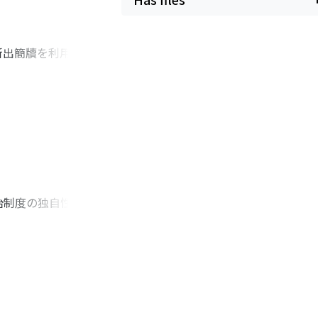
新出簡牘を利用して
理由は、本籍地に保
みがあり、その人の
示されるように、個
と無関係にあり、別
解った。戸籍は里に
あったからである。
治制度の独自性の有
第二章で竇融政権の
を検討する。三章に
したが、特定の行政
貫して大将軍府が河
確認し、竇融期の簡