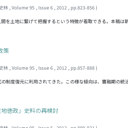
史林
,
Volume 95
,
Issue 6
,
2012
,
pp.823-856
)
人間を土地に繋げて把握するという特徴が看取できる。本稿は
形態の一端を論述した。まず、本籍地が身元表記とされていた
つまり、統治のために必要な個人情報を本籍地に集中する仕組
獲得することができたからである。さらに、伝の申請手続きに
であったが、県もそれを検校することができた。一方里は文書
政策
身元表記から考察した結果、刑徒には本籍地がなかったことが
、刑徒は里から追い出されたため、戸籍からも消し去る必要が
史林
,
Volume 95
,
Issue 6
,
2012
,
pp.857-888
)
代の制度復元に利用されてきた。この様な傾向は、竇融期の統
。本稿は、第一章で竇融政権の成立状況・河西の社会状勢を、
考察することにより、竇融期の河西統治制度の独自性及び実態
及び竇融政権が軍事・人事に関して大将軍府への集権化に成功
する歪な権力構造であったこと、そして制度的・構造的には一
「在地徳政」史料の再検討
。最終的に、竇融期の河西統治制度と前漢時代の制度の差異を
史林
,
Volume 95
,
Issue 6
,
2012
,
pp.889-921
)