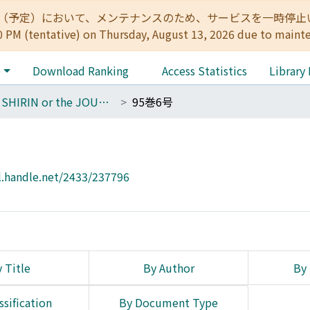
:00（予定）において、メンテナンスのため、サービスを一時停止いたします。 
0 PM (tentative) on Thursday, August 13, 2026 due to maint
e
Download Ranking
Access Statistics
Library
THE SHIRIN or the JOURNAL OF HISTORY
95巻6号
l.handle.net/2433/237796
 Title
By Author
By 
ssification
By Document Type