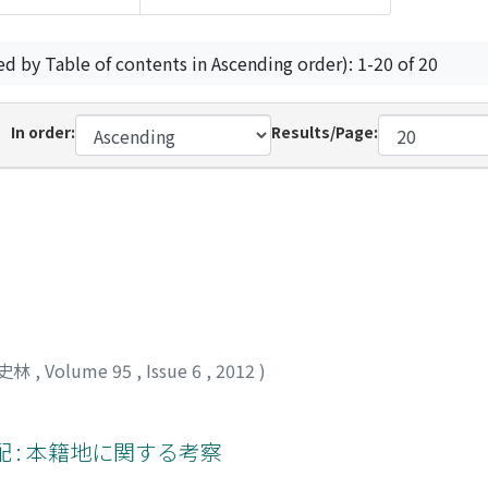
ed by Table of contents in Ascending order): 1-20 of 20
In order:
Results/Page:
史林
,
Volume 95
,
Issue 6
,
2012
)
 : 本籍地に関する考察