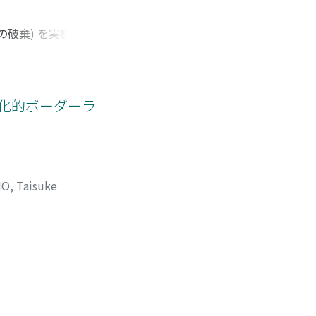
破棄) を実施して
況にある。そこで本
検討を進めた。その
した点にあると判明
た蔵本や成願寺が小
文化的ボーダーラ
合いがあったのであ
べきだろう。
, Taisuke