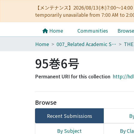
【メンテナンス】2026/08/13(木)7:00～14
temporarily unavailable from 7:00 AM to 2:0
Home
Communities
Brows
Home
007_Related Academic Societies
95巻6号
Permanent URI for this collection
http://hd
Browse
Recent Submissions
By
By Subject
By Cla