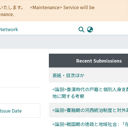
<Maintenance> Service will be
enance.
 Network
Recent Submissions
表紙・目次ほか
<論説>秦漢時代の戸籍と個別人身支配 
地に関する考察
<論説>竇融期の河西統治制度と対外
Issue Date
<論説>戦国期の徳政と地域社会 : 「