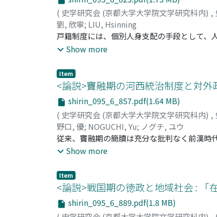
(
史学研究会 (京都大学大学院文学研究科内)
,
劉, 欣寧
;
LIU, Hsinning
戸籍制度には、個別人身支配の手段として、
本籍地について考察を行い、秦漢時代の支配
Show more
存される記録に繋がるためだと考えられる。
本籍地さえ解れば、文書一通でかれの履歴を
Item
人情報を保管するのは主として本籍のある郷
<論説>竇融期の河西統治制度と対外
の手段で民を把握していた。最後に、刑徒の
shirin_095_6_857.pdf(1.64 MB)
居住する人々を対象に編成されたものであり
(
史学研究会 (京都大学大学院文学研究科内)
,
野口, 優
;
NOGUCHI, Yu
;
ノグチ, ユウ
従来、竇融期の簡牘は充分な批判なく前漢時
無が充分に研究されていないことに由来する
Show more
統治制度を、第三章で竇融政権の対外政策を
わたる考証を通じて、竇融期特有の社会状勢
Item
事務に関しては太守府の仲介・補助を必要と
<論説>戦国期の徳政と地域社会 : 
西統治の実権を掌握していたことを論証する
shirin_095_6_889.pdf(1.8 MB)
牘の使用法に関する問題を提起する。
(
史学研究会 (京都大学大学院文学研究科内)
,