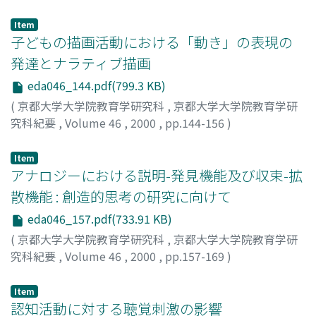
西垣, 順子
;
Nishigaki, Junko
Item
子どもの描画活動における「動き」の表現の
発達とナラティブ描画
eda046_144.pdf(799.3 KB)
(
京都大学大学院教育学研究科
,
京都大学大学院教育学研
究科紀要
,
Volume 46
,
2000
,
pp.144-156
)
平沼, 博将
;
Hiranuma, Hiromasa
Item
アナロジーにおける説明-発見機能及び収束-拡
散機能 : 創造的思考の研究に向けて
eda046_157.pdf(733.91 KB)
(
京都大学大学院教育学研究科
,
京都大学大学院教育学研
究科紀要
,
Volume 46
,
2000
,
pp.157-169
)
羽野, ゆつ子
;
Hano, Yutsuko
Item
認知活動に対する聴覚刺激の影響