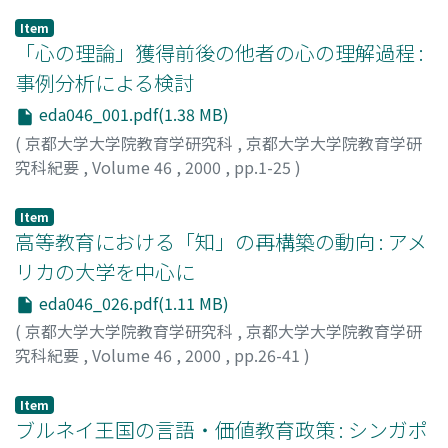
Item
「心の理論」獲得前後の他者の心の理解過程 :
事例分析による検討
eda046_001.pdf(1.38 MB)
(
京都大学大学院教育学研究科
,
京都大学大学院教育学研
究科紀要
,
Volume 46
,
2000
,
pp.1-25
)
子安, 増生
;
服部, 敬子
;
郷式, 徹
;
Koyasu, Masuo
;
Hattori,
Keiko
;
Goushiki, Toru
;
70115658
Item
高等教育における「知」の再構築の動向 : アメ
リカの大学を中心に
eda046_026.pdf(1.11 MB)
(
京都大学大学院教育学研究科
,
京都大学大学院教育学研
究科紀要
,
Volume 46
,
2000
,
pp.26-41
)
江原, 武一
;
Ehara, Takekazu
Item
ブルネイ王国の言語・価値教育政策 : シンガポ