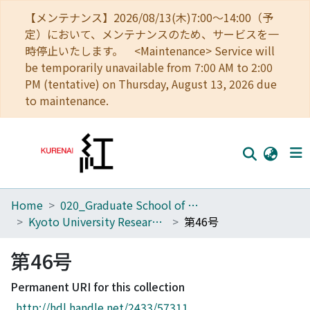
【メンテナンス】2026/08/13(木)7:00～14:00（予
定）において、メンテナンスのため、サービスを一
時停止いたします。 <Maintenance> Service will
be temporarily unavailable from 7:00 AM to 2:00
PM (tentative) on Thursday, August 13, 2026 due
to maintenance.
Home
020_Graduate School of Education
Home
Kyoto University Research Studies in Education
第46号
Communities
第46号
Browse
Permanent URI for this collection
Download Ranking
http://hdl.handle.net/2433/57311