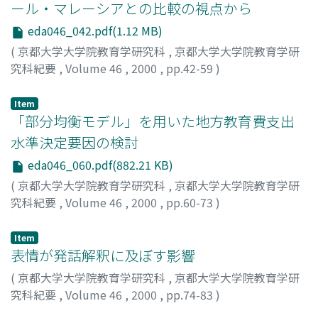
ール・マレーシアとの比較の視点から
eda046_042.pdf(1.12 MB)
(
京都大学大学院教育学研究科
,
京都大学大学院教育学研
究科紀要
,
Volume 46
,
2000
,
pp.42-59
)
杉本, 均
;
Sugimoto, Hitoshi
;
50211983
Item
「部分均衡モデル」を用いた地方教育費支出
水準決定要因の検討
eda046_060.pdf(882.21 KB)
(
京都大学大学院教育学研究科
,
京都大学大学院教育学研
究科紀要
,
Volume 46
,
2000
,
pp.60-73
)
高見, 茂
;
Takami, Shigeru
;
60206878
Item
表情が発話解釈に及ぼす影響
(
京都大学大学院教育学研究科
,
京都大学大学院教育学研
究科紀要
,
Volume 46
,
2000
,
pp.74-83
)
木村, 大生
;
Kimura, Taisei