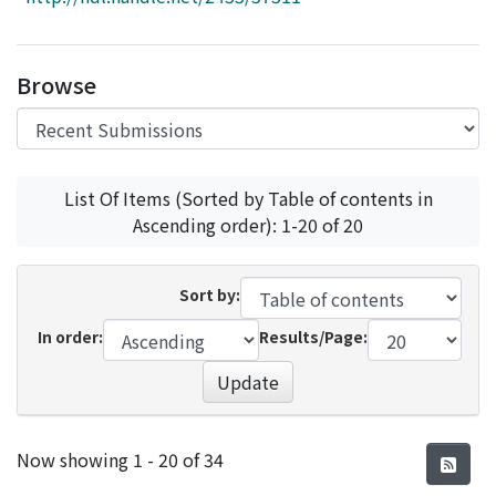
Access Statistics
Library Network
Browse
List Of Items (Sorted by Table of contents in
Ascending order): 1-20 of 20
Sort by:
In order:
Results/Page:
Update
Recent Submissions
Now showing
1 - 20 of 34