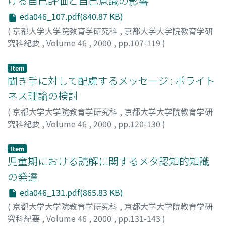
ける自己評価と自己意識の影響
eda046_107.pdf(840.87 KB)
(
京都大学大学院教育学研究科
,
京都大学大学院教育学研
究科紀要
,
Volume 46
,
2000
,
pp.107-119
)
水間, 玲子
;
Mizuma, Reiko
Item
聞き手に対して配慮するメッセージ : ポライト
ネス理論の検討
(
京都大学大学院教育学研究科
,
京都大学大学院教育学研
究科紀要
,
Volume 46
,
2000
,
pp.120-130
)
山内, 加代子
;
Kayoko, Yamauchi
Item
児童期における読解に関するメタ認知的知識
の発達
eda046_131.pdf(865.83 KB)
(
京都大学大学院教育学研究科
,
京都大学大学院教育学研
究科紀要
,
Volume 46
,
2000
,
pp.131-143
)