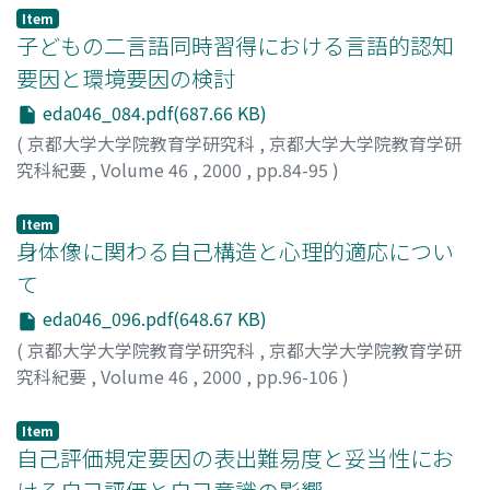
Item
子どもの二言語同時習得における言語的認知
要因と環境要因の検討
eda046_084.pdf(687.66 KB)
(
京都大学大学院教育学研究科
,
京都大学大学院教育学研
究科紀要
,
Volume 46
,
2000
,
pp.84-95
)
許, 佳美
;
Kyo, Yoshimi
Item
身体像に関わる自己構造と心理的適応につい
て
eda046_096.pdf(648.67 KB)
(
京都大学大学院教育学研究科
,
京都大学大学院教育学研
究科紀要
,
Volume 46
,
2000
,
pp.96-106
)
田中, 久美子
;
Tanaka, Kumiko
Item
自己評価規定要因の表出難易度と妥当性にお