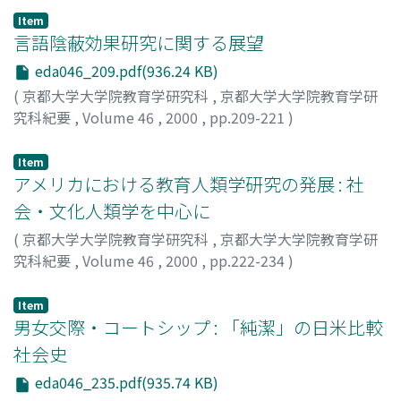
Item
言語陰蔽効果研究に関する展望
eda046_209.pdf(936.24 KB)
(
京都大学大学院教育学研究科
,
京都大学大学院教育学研
究科紀要
,
Volume 46
,
2000
,
pp.209-221
)
北神, 慎司
;
Kitagami, Shinji
Item
アメリカにおける教育人類学研究の発展 : 社
会・文化人類学を中心に
(
京都大学大学院教育学研究科
,
京都大学大学院教育学研
究科紀要
,
Volume 46
,
2000
,
pp.222-234
)
大久保, 祐子
;
Okubo, Yuko
Item
男女交際・コートシップ : 「純潔」の日米比較
社会史
eda046_235.pdf(935.74 KB)