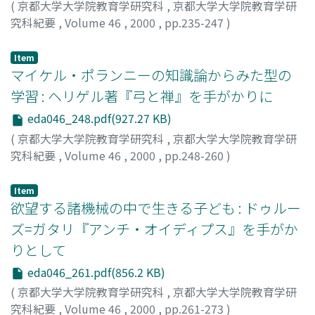
(
京都大学大学院教育学研究科
,
京都大学大学院教育学研
究科紀要
,
Volume 46
,
2000
,
pp.235-247
)
デビッド, ノッター
;
David, Notter
Item
マイケル・ポランニーの知識論からみた型の
学習 : ヘリゲル著『弓と禅』を手がかりに
eda046_248.pdf(927.27 KB)
(
京都大学大学院教育学研究科
,
京都大学大学院教育学研
究科紀要
,
Volume 46
,
2000
,
pp.248-260
)
岩井, 哲雄
;
Iwai, Tetsuo
Item
欲望する諸機械の中で生きる子ども : ドゥルー
ズ=ガタリ『アンチ・オイディプス』を手がか
りとして
eda046_261.pdf(856.2 KB)
(
京都大学大学院教育学研究科
,
京都大学大学院教育学研
究科紀要
,
Volume 46
,
2000
,
pp.261-273
)