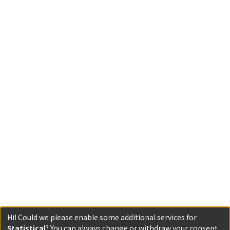
Hi! Could we please enable some additional services for
Statistical
? You can always change or withdraw your consent