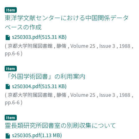
田端, 守
;
Tabata, Mamoru
;
タバタ, マモル
Item
東洋学文献センターにおける中国関係データ
ベースの作成
s250303.pdf(515.31 KB)
(
京都大学附属図書館
,
静脩
,
Volume 25
,
Issue 3
,
1988
,
pp.6-6
)
Item
「外国学術図書」の利用案内
s250304.pdf(515.31 KB)
(
京都大学附属図書館
,
静脩
,
Volume 25
,
Issue 3
,
1988
,
pp.6-6
)
Item
霊長類研究所図書室の別刷収集について
s250305.pdf(1.13 MB)