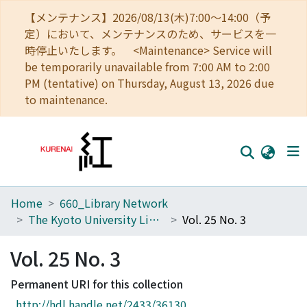
【メンテナンス】2026/08/13(木)7:00～14:00（予
定）において、メンテナンスのため、サービスを一
時停止いたします。 <Maintenance> Service will
be temporarily unavailable from 7:00 AM to 2:00
PM (tentative) on Thursday, August 13, 2026 due
to maintenance.
Home
660_Library Network
Home
The Kyoto University Library Network Bulletin : Sei-shu
Vol. 25 No. 3
Communities
Vol. 25 No. 3
Browse
Permanent URI for this collection
Download Ranking
http://hdl.handle.net/2433/36130