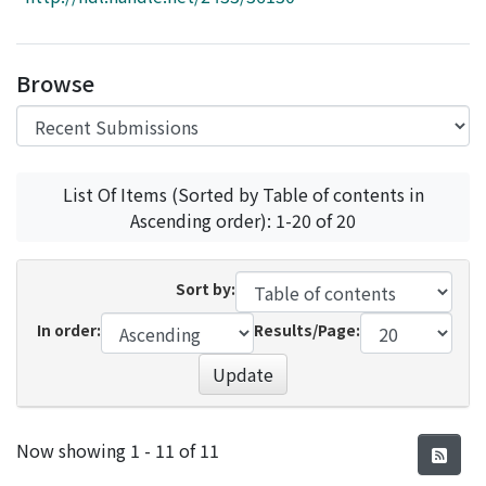
Access Statistics
Library Network
Browse
List Of Items (Sorted by Table of contents in
Ascending order): 1-20 of 20
Sort by:
In order:
Results/Page:
Update
Recent Submissions
Now showing
1 - 11 of 11