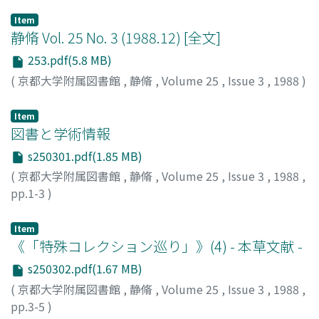
Item
静脩 Vol. 25 No. 3 (1988.12) [全文]
253.pdf(5.8 MB)
(
京都大学附属図書館
,
静脩
,
Volume 25
,
Issue 3
,
1988
)
Item
図書と学術情報
s250301.pdf(1.85 MB)
(
京都大学附属図書館
,
静脩
,
Volume 25
,
Issue 3
,
1988
,
pp.1-3
)
川那部, 浩哉
;
Kawanabe, Hiroya
;
カワナベ, ヒロヤ
Item
《「特殊コレクション巡り」》(4) - 本草文献 -
s250302.pdf(1.67 MB)
(
京都大学附属図書館
,
静脩
,
Volume 25
,
Issue 3
,
1988
,
pp.3-5
)