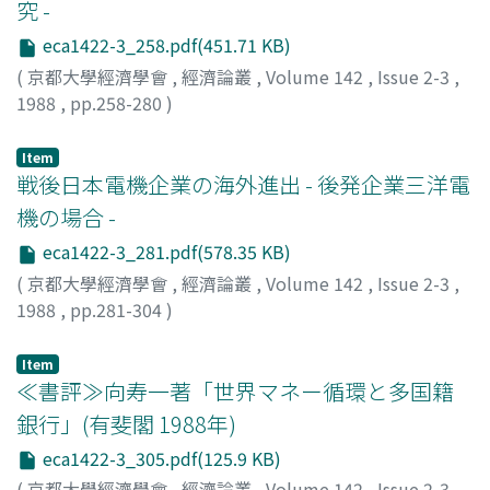
究 -
eca1422-3_258.pdf(451.71 KB)
(
京都大學經濟學會
,
經濟論叢
,
Volume 142
,
Issue 2-3
,
1988
,
pp.258-280
)
ノンニス, ジャンカルロ
Item
戦後日本電機企業の海外進出 - 後発企業三洋電
機の場合 -
eca1422-3_281.pdf(578.35 KB)
(
京都大學經濟學會
,
經濟論叢
,
Volume 142
,
Issue 2-3
,
1988
,
pp.281-304
)
薛, 文肇
Item
≪書評≫向寿一著「世界マネー循環と多国籍
銀行」(有斐閣 1988年)
eca1422-3_305.pdf(125.9 KB)
(
京都大學經濟學會
,
經濟論叢
,
Volume 142
,
Issue 2-3
,