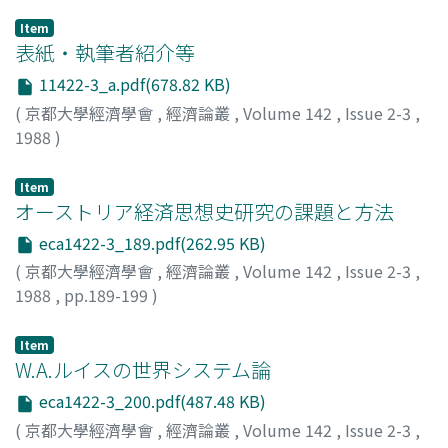
Item
表紙・執筆者紹介等
11422-3_a.pdf(678.82 KB)
(
京都大學經濟學會
,
經濟論叢
,
Volume 142
,
Issue 2-3
,
1988
)
Item
オーストリア経済思想史研究の課題と方法
eca1422-3_189.pdf(262.95 KB)
(
京都大學經濟學會
,
經濟論叢
,
Volume 142
,
Issue 2-3
,
1988
,
pp.189-199
)
八木, 紀一郎
;
Yagi, Kiichiro
;
ヤギ, キイチロウ
Item
W.A.ルイスの世界システム論
eca1422-3_200.pdf(487.48 KB)
(
京都大學經濟學會
,
經濟論叢
,
Volume 142
,
Issue 2-3
,