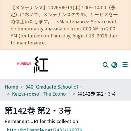
【メンテナンス】2026/08/13(木)7:00～14:00（予
定）において、メンテナンスのため、サービスを一
時停止いたします。 <Maintenance> Service will
be temporarily unavailable from 7:00 AM to 2:00
PM (tentative) on Thursday, August 13, 2026 due
to maintenance.
Home
040_Graduate School of Economics
Home
Keizai-ronsō : The Economic Review
第142巻 第2・3号
Communities
第142巻 第2・3号
Browse
Permanent URI for this collection
Download Ranking
http://hdl.handle.net/2433/126376