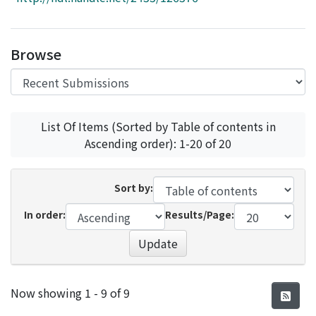
Access Statistics
Library Network
Browse
List Of Items (Sorted by Table of contents in
Ascending order): 1-20 of 20
Sort by:
In order:
Results/Page:
Update
Recent Submissions
Now showing
1 - 9 of 9