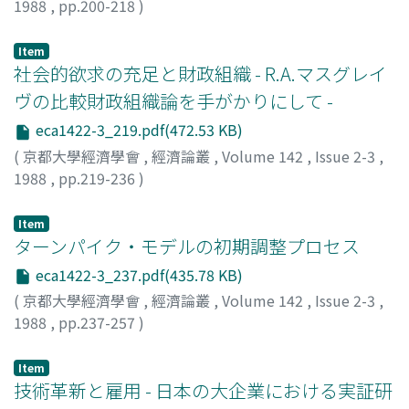
1988
,
pp.200-218
)
小野塚, 佳光
;
Onozuka, Yoshimitsu
;
オノズカ, ヨシミツ
Item
社会的欲求の充足と財政組織 - R.A.マスグレイ
ヴの比較財政組織論を手がかりにして -
eca1422-3_219.pdf(472.53 KB)
(
京都大學經濟學會
,
經濟論叢
,
Volume 142
,
Issue 2-3
,
1988
,
pp.219-236
)
山田, 浩貴
;
Yamada, Hiroki
;
ヤマダ, ヒロキ
Item
ターンパイク・モデルの初期調整プロセス
eca1422-3_237.pdf(435.78 KB)
(
京都大學經濟學會
,
經濟論叢
,
Volume 142
,
Issue 2-3
,
1988
,
pp.237-257
)
長沢, 克重
;
Nagasawa, Katsushige
;
ナガサワ, カツシゲ
Item
技術革新と雇用 - 日本の大企業における実証研