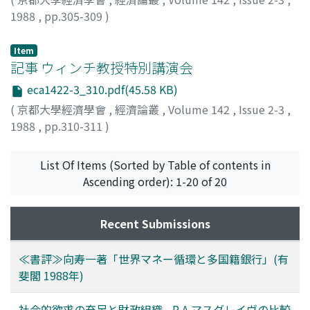
1988
,
pp.305-309
)
小倉, 明浩
;
Ogura, Akihiro
;
オグラ, アキヒロ
Item
記事 ウィンチ教授特別講演会
eca1422-3_310.pdf(45.58 KB)
(
京都大學經濟學會
,
經濟論叢
,
Volume 142
,
Issue 2-3
,
1988
,
pp.310-311
)
八木, 紀一郎
;
Yagi, Kiichiro
;
ヤギ, キイチロウ
List Of Items (Sorted by Table of contents in
Ascending order): 1-20 of 20
Recent Submissions
≪書評≫向寿一著「世界マネー循環と多国籍銀行」(有
斐閣 1988年)
社会的欲求の充足と財政組織 - R.A.マスグレイヴの比較