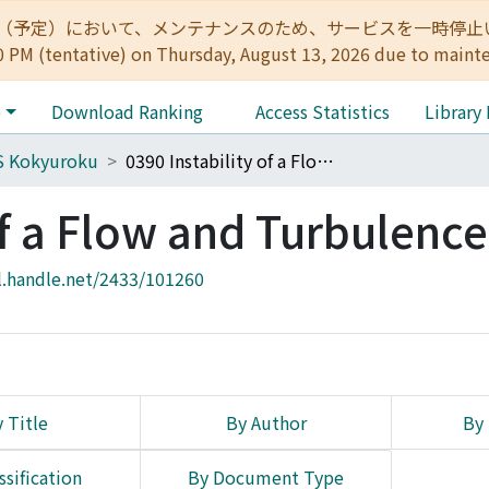
:00（予定）において、メンテナンスのため、サービスを一時停止いたします。 
0 PM (tentative) on Thursday, August 13, 2026 due to maint
e
Download Ranking
Access Statistics
Library
S Kokyuroku
0390 Instability of a Flow and Turbulence
of a Flow and Turbulence
l.handle.net/2433/101260
 Title
By Author
By 
ssification
By Document Type