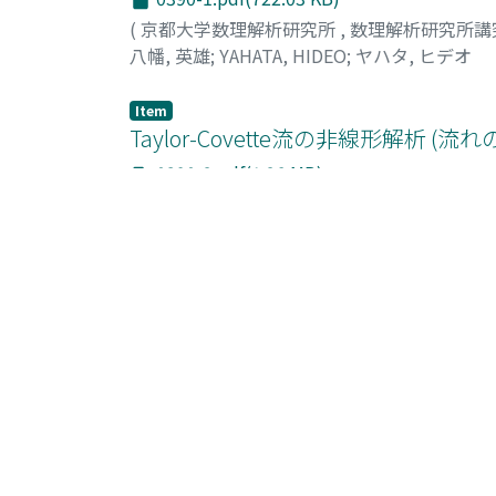
(
京都大学数理解析研究所
,
数理解析研究所講
八幡, 英雄
;
YAHATA, HIDEO
;
ヤハタ, ヒデオ
Item
Taylor-Covette流の非線形解析 (
0390-2.pdf(1.26 MB)
(
京都大学数理解析研究所
,
数理解析研究所講
後藤, 俊幸
;
GOTO, TOSHIYUKI
;
ゴトウ, トシ
Item
パターン形成と乱流構造 (流れの不安
0390-3.pdf(617.75 KB)
(
京都大学数理解析研究所
,
数理解析研究所講
大路, 通雄
;
鍋島, 秀喜
;
OJI, MICHIO
;
NABESHI
Item
熱対流における撹乱の非線形相互作用