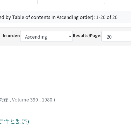
ed by Table of contents in Ascending order): 1-20 of 20
In order:
Results/Page:
究録
,
Volume 390
,
1980
)
安定性と乱流)