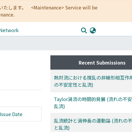
<Maintenance> Service will be
enance.
 Network
Recent Submissions
熱対流における撹乱の非線形相互作用
の不安定性と乱流)
Taylor渦流の時間的発展 (流れの不
乱流)
Issue Date
乱流統計と渦伸長の運動論 (流れの
と乱流)