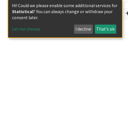
Hi! Could we please enable some additional services for
Statistical
? You can always change or withdraw your
Has files
consent later.
Let me choose
I decline
That's ok