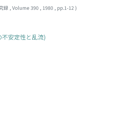
究録
,
Volume 390
,
1980
,
pp.1-12
)
流れの不安定性と乱流)
究録
,
Volume 390
,
1980
,
pp.13-37
)
ユキ
定性と乱流)
究録
,
Volume 390
,
1980
,
pp.38-48
)
MA, HIDEKI
;
オオジ, ミチオ
;
ナベシマ, ヒデキ
 (流れの不安定性と乱流)