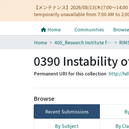
【メンテナンス】2026/08/13(木)7:00～14
temporarily unavailable from 7:00 AM to 2:0
Home
Communities
Brows
Home
400_Research Institute for Mathematical Sciences
RIM
0390 Instability 
Permanent URI for this collection
http://hd
Browse
Recent Submissions
By
By Subject
By Cla