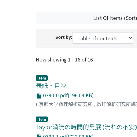
List Of Items (Sort
Sort by:
Recent Submissions
Now showing
1 - 16 of 16
Item
表紙・目次
0390-0.pdf(196.04 KB)
(
京都大学数理解析研究所
,
数理解析研究所講
Item
Taylor渦流の時間的発展 (流れの不
0390-1.pdf(722.03 KB)