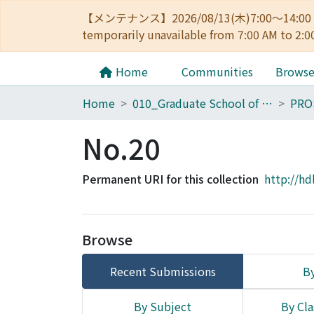
【メンテナンス】2026/08/13(木)7:00～14
temporarily unavailable from 7:00 AM to 2:0
Home
Communities
Brows
Home
010_Graduate School of Letters
PRO
No.20
Permanent URI for this collection
http://hd
Browse
Recent Submissions
By
By Subject
By Cla