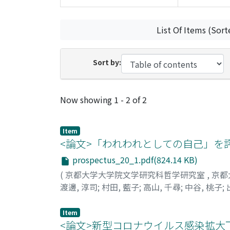
List Of Items (Sort
Sort by:
Recent Submissions
Now showing
1 - 2 of 2
Item
<論文>「われわれとしての自己」を評価する
prospectus_20_1.pdf(824.14 KB)
(
京都大学大学院文学研究科哲学研究室
,
京都
渡邊, 淳司
;
村田, 藍子
;
高山, 千尋
;
中谷, 桃子
;
Item
<論文>新型コロナウイルス感染拡