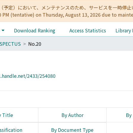
:00（予定）において、メンテナンスのため、サービスを一時停止いたします。 
0 PM (tentative) on Thursday, August 13, 2026 due to maint
e
Download Ranking
Access Statistics
Library
SPECTUS
No.20
l.handle.net/2433/254080
 Title
By Author
By 
ssification
By Document Type