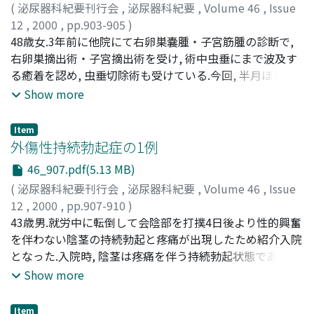
(
泌尿器科紀要刊行会
,
泌尿器科紀要
,
Volume 46
,
Issue
12
,
2000
,
pp.903-905
)
松本, 成史
48歳女.3年前に他院にて右卵巣嚢腫・子宮筋腫の診断で,
;
南, 高文
;
西岡, 伯
;
秋山, 隆弘
;
前倉, 俊治
;
MATSUMOTO, Seiji
右卵巣摘出術・子宮摘出術を受け, 術中虫垂にまで波及す
;
MINAMI, Takafumi
;
NISHIOKA,
Tsukasa
る癒着を認め, 虫垂切除術も受けている.今回, 半月ほど前
;
AKIYAMA, Takahiro
;
MAEKURA, Syunji
より右側腹部痛が出現し, 近医における超音波検査で右水
Show more
腎症を指摘され紹介来院した.排泄性・逆行性腎盂造影に
て右水腎尿管症と右下部尿管の狭窄像を認め, 同部位の尿
Item
細胞診はclass IIIaであり, 右尿管腫瘍も否定できないため
外傷性持続勃起症の1例
手術目的で入院となった.全身麻酔下に右傍腹直筋切開で
46_907.pdf(5.13 MB)
後腹膜腔に達したところ, 前回手術による癒着を広範囲に
(
泌尿器科紀要刊行会
,
泌尿器科紀要
,
Volume 46
,
Issue
認め, 右尿管狭窄部位が特に癒着が強く, 腹膜まで癒着は続
12
,
2000
,
pp.907-910
)
いていた.腹膜を開放すると回盲部を中心に癒着しており,
後藤, 高広
43歳男.就労中に転倒して会陰部を打撲4日後より性的興奮
;
野口, 顕広
;
濱本, 幸浩
;
谷口, 光宏
;
竹内, 敏視
;
虫垂切除断端部分が腫瘤の中心であったため, この部分を
酒井, 俊助
を伴わない陰茎の持続勃起と疼痛が出現したため紹介入院
;
山田, 徹
;
藤広, 茂
;
石山, 俊次
;
GOTO, Takahiro
;
一塊として摘出した.摘出標本の病理組織学的所見から本
NOGUCHI, Akihiro
となった.入院時, 陰茎は疼痛を伴う持続勃起状態であり,
;
HAMAMOTO, Yukihiro
;
TANIGUCHTI,
症例は虫垂遺残部位にエンドメトリオーシスが再発し, 後
Mitsuhiro
亀頭海綿体は比較的弾性軟で, 右陰茎根部に自発痛・圧痛
;
TAKEUCHI, Toshimi
;
SAKAI, Shunsuke
;
Show more
腹膜腔まで炎症が波及し右尿管狭窄をきたしたと診断され
YAMADA, Tooru
を伴う皮下硬結を触知した.会陰部超音波カラードプラ検
;
FUJIHIRO, Shigeru
;
ISHIYAMA, Shunji
た
査では, 右陰茎根部に直径7～8mmの動脈瘤様血液の乱流
Item