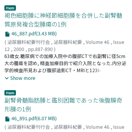
Item
褐色細胞腫に神経節細胞腫を合併した副腎髄
質原発複合型腫瘍の1例
46_887.pdf(3.43 MB)
(
泌尿器科紀要刊行会
,
泌尿器科紀要
,
Volume 46
,
Issue
12
,
2000
,
pp.887-890
)
奥見, 雅由
63歳女.糖尿病での加療入院中の腹部CTで右副腎に径5cm
;
松岡, 庸洋
;
月川, 真
;
藤本, 宜正
;
佐川, 史郎
;
伊
藤, 喜一郎
大の腫瘍を認め, 精査加療目的で紹介入院となった.内分泌
;
OKUMI, Masayoshi
;
MATSUOKA, Yasuhiro
;
TSUKIKAWA, Makoto
学的検査所見および腹部造影CT・MRIと123I-
;
FUJIMOTO, Nobumasa
;
SAGAWA,
Shiro
metaiodobenzyl-guanidineシンチグラフィ所見から右副
;
ITOH, Kiichiro
Show more
腎原発褐色細胞腫と診断し, 経胸腰的右副腎摘出術を施行
した.病理組織学的所見ではH-E染色にて腫瘍細胞は血管結
Item
合織による胞巣状構造で胞体を有する好塩基性顆粒を含ん
副腎骨髄脂肪腫と鑑別困難であった後腹膜奇
だ褐色細胞腫と好酸性の広い胞体を有する神経節細胞への
形腫の1例
分化を示す大型細胞を含んだ神経節細胞腫から成ってい
46_891.pdf(6.07 MB)
た.両者間の境界は明瞭で, 7対3の比率で併存する形を成し
ており, 明らかな悪性所見は認められなかった.以上より本
(
泌尿器科紀要刊行会
,
泌尿器科紀要
,
Volume 46
,
Issue