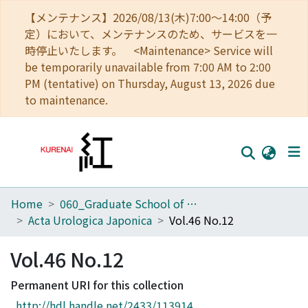
【メンテナンス】2026/08/13(木)7:00～14:00（予
定）において、メンテナンスのため、サービスを一
時停止いたします。 <Maintenance> Service will
be temporarily unavailable from 7:00 AM to 2:00
PM (tentative) on Thursday, August 13, 2026 due
to maintenance.
Home
060_Graduate School of Medicine
Home
Acta Urologica Japonica
Vol.46 No.12
Communities
Vol.46 No.12
Browse
Permanent URI for this collection
Download Ranking
http://hdl.handle.net/2433/113914