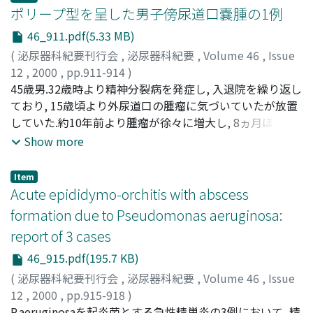
がみられ, 右内陰部動脈造影では陰茎深動脈末梢で動脈瘤
ポリープ型を呈した男子傍尿道口嚢腫の1例
様の造影剤溢流と陰茎海綿体全体への流入が認められた.
46_911.pdf(5.33 MB)
そこで陰茎深動脈までマイクロカテーテルを挿入し, スポ
(
泌尿器科紀要刊行会
,
泌尿器科紀要
,
Volume 46
,
Issue
ンゼル細片を用いて超選択的な塞栓術を試みたところ, 初
12
,
2000
,
pp.911-914
)
期異常流入は消失するものの, 陰茎海綿体への異常流入は
川村, 繁美
45歳男.32歳時より精神分裂病を発症し, 入退院を繰り返し
;
後藤, 康樹
;
後藤, 康文
;
KAWAMURA, Shigemi
;
軽減する程度であった.1週間後, 再度動脈塞栓術を施行し
GOTO, Yasuki
ており, 15歳頃より外尿道口の腫瘤に気づいていたが放置
;
GOTO, Yasufumi
た結果, 動脈瘤は消失して陰茎の弛緩が得られた.術後6ヵ
していた.約10年前より腫瘤が徐々に増大し, 8ヵ月ほど前
月の現在, 再発は認めず, 正常勃起がみられる
から尿線の散乱が著明となったため来診した.初診時, 外尿
Show more
道口の口唇部より下垂する約1×1cm大球形の透光性のあ
る腫瘤を認め, 腫瘤茎部は外尿道口左側縁に位置していた.
Item
同日, 局所麻酔下に外尿道口の腫瘤茎部の皮膚を円弧状に
Acute epididymo-orchitis with abscess
切開して腫瘤を摘出した.腫瘤内は無色透明な粘液で満た
formation due to Pseudomonas aeruginosa:
されており, 腫瘤内面を覆う上皮は平滑で, 毛髪や腫瘤は認
report of 3 cases
められなかった.病理組織学的所見から本症例は粘液嚢腫
と診断されたが, ポリープ状形を呈した傍尿道口嚢腫は自
46_915.pdf(195.7 KB)
験例が日本で9例目にあたり, 年齢が45歳と高いこと, 嚢腫
(
泌尿器科紀要刊行会
,
泌尿器科紀要
,
Volume 46
,
Issue
の大きさが1cmを越えるなど稀な症例と考えられた
12
,
2000
,
pp.915-918
)
KASHIWAGI, Bunzo
P.aeruginosaを起炎菌とする急性精巣炎の3例において, 精
;
OKUGI, Hironobu
;
MORITA,