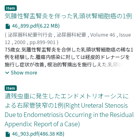
続し発赤所見を伴う連珠状静脈瘤を認めた.腹水による腹
Item
部膨隆, 下腿の浮腫, 眼瞼結膜に貧血を認めたが黄疸は認め
気腫性腎盂腎炎を伴った乳頭状腎細胞癌の1例
られなかった.左腎摘除術の適応と考えたが血小板数が少
46_899.pdf(6.22 MB)
ない為, まず部分的脾動脈塞栓術を施行した結果, 術直後よ
(
泌尿器科紀要刊行会
,
泌尿器科紀要
,
Volume 46
,
Issue
り血小板数は上昇し, 腎摘除術前日(塞栓術後第70病日)に
12
,
2000
,
pp.899-901
)
は12.4×10^4/mm3に, ヘモグロビンは12.7g/dlに上昇し
滝沢, 明利
75歳女.気腫性腎盂腎炎を合併した乳頭状腎細胞癌の稀な1
;
簗田, 周一
;
岩室, 紳也
;
鈴木, 正泰
;
田代, 和也
;
た.食道静脈瘤に対しては内視鏡的静脈結紮術を2回施行し
TAKIZAWA, Akitoshi
例を経験した.腫瘍内感染に対しては経皮的ドレナージを
;
YANADA, Syuichi
;
IWAMURO,
た.経腰的アプローチで左後腹膜腔に達し左腎を摘出した.
Shinya
施行し症状が改善, 根治的腎摘出を施行しえた.乳頭状腎細
;
SUZUKI, Masayasu
;
TASHIRO, Kazuya
病理組織学的所見で腎細胞癌はclear cell carcinoma, G2,
胞癌に対しては, 根治的腎摘出を施行し, 現在まで27ヵ月
Show more
INFβ, pT1と診断された.術後13日目に退院となり, 術後8ヵ
間腫瘍の再発を認めない
月の現在再発は認めていない
Item
遺残虫垂に発生したエンドメトリオーシスに
よる右尿管狭窄の1例(Right Ureteral Stenosis
Due to Endometriosis Occurring in the Residual
Appendix: Report of a Case)
46_903.pdf(486.38 KB)