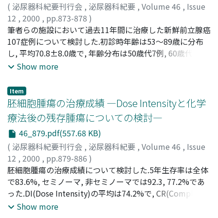
PINP・ICTPの血中濃度および尿中NTxはいずれも1群と2
(
泌尿器科紀要刊行会
,
泌尿器科紀要
,
Volume 46
,
Issue
群, 1群と3群間で有意差を認めた.NTxとPICP, PINP, ICTP
12
,
2000
,
pp.873-878
)
それぞれとの相関係数は0.834, 0.610, 0.467であった.以上
梅田, 佳樹
筆者らの施設において過去11年間に治療した新鮮前立腺癌
;
林, 宣男
;
小川, 和彦
;
黒松, 功
;
オマール, フラン
の結果からNTxを骨転移有無の診断に利用することは困難
コ
107症例について検討した.初診時年齢は53～89歳に分布
;
蘇, 晶石
;
山川, 謙輔
;
有馬, 公伸
;
柳川, 眞
;
川村, 壽一
;
であるが, ホルモン療法の治療効果判定, 骨転移の補助診断
UMEDA, Yoshiki
し, 平均70.8±8.0歳で, 年齢分布は50歳代7例, 60歳代40
;
HAYASHI, Norio
;
OGAWA, Kazuhiko
;
には採血を必要としない点で有用と考えられた
KUROMATSU, Isao
例, 70歳代43例, 80歳代17例であった.初診時のstageは,
;
FRANCO, Omar E.
;
SU, Jingshi
;
Show more
YAMAKAWA, Kensuke
stage A 3例, stage B 19例, stage C 50例, stage D 35例で
;
ARIMA, Kiminobu
;
YANAGAWA,
Makoto
あり, 組織学的分化度は, 高分化型腺癌 26例, 中分化型腺癌
;
KAWAMURA, Juichi
Item
47例, 低分化型腺癌 34例であった.stage別の5年生存率はB
胚細胞腫瘍の治療成績 ―Dose Intensityと化学
93.8%, C 82.1%, D 56.9%でCとDの間には有意差を認めた.
療法後の残存腫瘍についての検討―
病理組織別5年生存率は高分化型腺癌100%, 中分化型腺癌
46_879.pdf(557.68 KB)
78.0%, 低分化型腺癌53.2%で高分化型と低分化型の間に
は有意差が認められた.病理組織別5年非再燃率は高分化型
(
泌尿器科紀要刊行会
,
泌尿器科紀要
,
Volume 46
,
Issue
腺癌100%, 中分化型腺癌64.9%, 低分化型腺癌44.5%で高
12
,
2000
,
pp.879-886
)
分化型と中分化型の間, 高分化型と低分化型の間には有意
松崎, 純一
胚細胞腫瘍の治療成績について検討した.5年生存率は全体
;
三好, 康秀
;
三浦, 猛
;
MATSUZAKI, Jun-ichi
;
差が認められた.stage C症例における手術施行例と手術非
MIYOSHI, Yasuhide
で83.6%, セミノーマ, 非セミノーマでは92.3, 77.2%であ
;
MIURA, Takeshi
施行例の5年生存率, 5年非再燃率に有意差を認められなか
った.DI(Dose Intensity)の平均は74.2%で, CR(Complete
った
Response)例及び癌なし生存例で有意に高く, 80%以上で
Show more
は全例癌なし生存であった