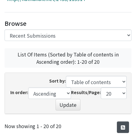
Access Statistics
Library Network
Browse
List Of Items (Sorted by Table of contents in
Ascending order): 1-20 of 20
Sort by:
In order:
Results/Page:
Update
Recent Submissions
Now showing
1 - 20 of 20