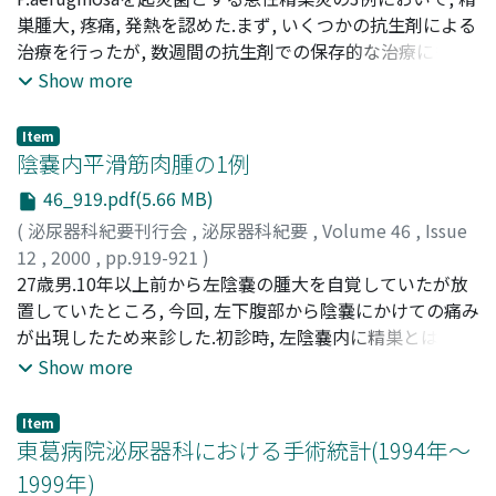
Takahiro
巣腫大, 疼痛, 発熱を認めた.まず, いくつかの抗生剤による
;
KATO, Yuuichi
;
SHIBATA, Yasuhiro
;
YAMANAKA,
Hidetoshi
治療を行ったが, 数週間の抗生剤での保存的な治療にも拘
;
柏木, 文蔵
;
奥木, 宏延
;
森田, 崇弘
;
加藤, 雄一
;
柴田, 康博
わらず, 陰嚢腫大が持続し, うち1例においては, 陰嚢の潰
;
山中, 英壽
Show more
瘍より黄褐色の膿の排出を認めた.最終的には, 全ての症例
で, 精巣摘除術を施行した.手術時, 各々の症例の精巣にお
Item
いて膿瘍形成が認められ, 膿培養において, 多剤に感受性を
陰嚢内平滑筋肉腫の1例
有するP.aeruginosaを同定した
46_919.pdf(5.66 MB)
(
泌尿器科紀要刊行会
,
泌尿器科紀要
,
Volume 46
,
Issue
12
,
2000
,
pp.919-921
)
飯田, 勝之
27歳男.10年以上前から左陰嚢の腫大を自覚していたが放
;
遠藤, 瑞木
;
堤, 雅一
;
石川, 悟
;
IIDA, Katsuyuki
;
ENDO, Mizuki
置していたところ, 今回, 左下腹部から陰嚢にかけての痛み
;
TSUTSUMI, Masakazu
;
ISHIKAWA, Satoru
が出現したため来診した.初診時, 左陰嚢内に精巣とは別に
7cm大, 弾性硬, 可動性良好の腫瘤を触知した為, 精査加療
Show more
目的で入院となった.画像所見から確定診断がつかず, 悪性
疾患の可能性も否定できない為, 陰嚢内腫瘍摘出術を施行
Item
した.摘出腫瘍は7×6×3.5cmの不整な形をした白色結節
東葛病院泌尿器科における手術統計(1994年～
が多数癒合しており血管に富んでいた.摘出標本の免疫組
1999年)