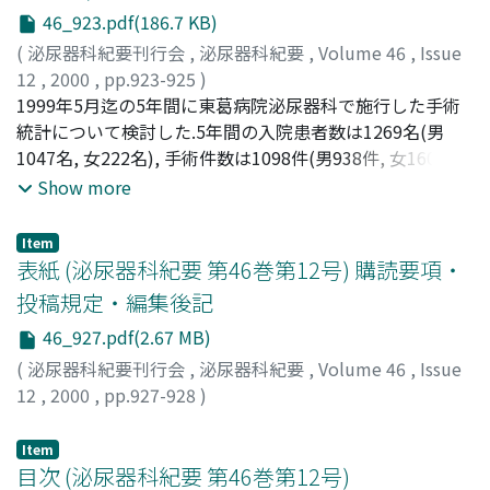
織学的検査でα-smooth muscle actin抗体による染色が陽
46_923.pdf(186.7 KB)
性であったことから高分化型平滑筋肉腫と診断された.自
験例を含め報告された29例について文献的考察を加え報告
(
泌尿器科紀要刊行会
,
泌尿器科紀要
,
Volume 46
,
Issue
した
12
,
2000
,
pp.923-925
)
増田, 広
1999年5月迄の5年間に東葛病院泌尿器科で施行した手術
;
小澤, 雅史
;
栗田, 晋
;
斉藤, 佳隆
;
一ノ瀬, 義雄
;
MASUDA, Hiroshi
統計について検討した.5年間の入院患者数は1269名(男
;
OZAWA, Masashi
;
KURITA, Susumu
;
SAITO, Yoshitaka
1047名, 女222名), 手術件数は1098件(男938件, 女160件)
;
ICHINOSE, Yoshio
で, いずれも男が大半を占めており, 年次別では年々増加傾
Show more
向がみられ, 1998年度には300件を越えていた.尿路結石の
手術は, 1996年度の1件, 1997年度の2件の計3件のみで,
Item
1997年10月のESWL導入後は施行されていない.前立腺肥
表紙 (泌尿器科紀要 第46巻第12号) 購読要項・
大症の前立腺被膜下摘除術は1994年度には手術全体の1/3
投稿規定・編集後記
を占めていたが徐々に減少し, 1998年度には約13%を占め
46_927.pdf(2.67 MB)
ているにすぎないのは, 内視鏡手術が増加したためと思わ
れる.悪性腫瘍の手術は5年間に, 根治的腎摘除術13例, 腎尿
(
泌尿器科紀要刊行会
,
泌尿器科紀要
,
Volume 46
,
Issue
管摘除術12例, 膀胱全摘除術5例, 前立腺全摘除術13例, 高
12
,
2000
,
pp.927-928
)
位精巣摘除術3例およびTUR-BTが147例で, TUR-BTの増
加に伴い悪性腫瘍の手術数が徐々に増加しており, 開腹術
Item
の症例数は殆ど横ばい状態となっている
目次 (泌尿器科紀要 第46巻第12号)