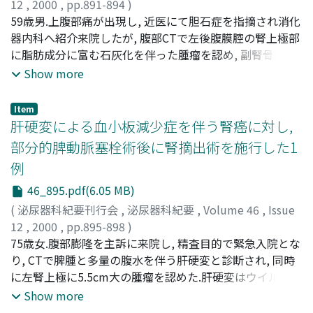
症例は褐色細胞腫に神経節細胞腫を合併した副腎髄質原発
12
,
2000
,
pp.891-894
)
複合型腫瘍と診断した.術後経過は順調で, 血糖は内服薬な
湯村, 寧
59歳男.上腹部痛が出現し, 近医にて胆石症を指摘され消化
;
千葉, 喜美男
;
漆原, 正泰
;
斎藤, 一隆
;
広川, 信
;
しで正常値となり, 内分泌学的諸検査も正常化した為, 術後
YUMURA, Yasushi
器内科へ紹介来院したが, 腹部CTで左後腹膜腔の腎上極部
;
CHIBA, Kimio
;
URUSHIBARA,
3週間で退院となり外来にて経過観察中である
Masayasu
に脂肪成分に富む石灰化を伴った腫瘤を認め, 副腎骨髄脂
;
SAITO, Kazutaka
;
HIROKAWA, Makoto
肪腫の疑いで泌尿器科へ転科となった.臨床検査所見およ
Show more
び画像所見から臨床診断として副腎骨髄脂肪腫を疑い, 腫
瘍摘出術を施行した.摘出腫瘍の病理組織学的所見では, 腫
Item
瘍は結合組織と脂肪成分を主とし, 一部に骨髄組織も認め
肝硬変による血小板減少症を伴う腎癌に対し,
られ, 他に粘液腺, 筋組織, 骨化した気管支軟骨, 気管支上
部分的脾動脈塞栓術後に腎摘出術を施行した1
皮と思われる繊毛上皮, 神経組織, 砂粒体なども見られた.
例
画像上の石灰化は骨化した気管支軟骨であった.悪性を思
わせる所見はなく, 本症例は三胚葉由来の成熟奇形腫と診
46_895.pdf(6.05 MB)
断された
(
泌尿器科紀要刊行会
,
泌尿器科紀要
,
Volume 46
,
Issue
12
,
2000
,
pp.895-898
)
槙山, 和秀
75歳女.腹部膨隆を主訴に来院し, 精査目的で緊急入院とな
;
仙賀, 裕
;
五島, 明彦
;
桜本, 敏夫
;
秦, 康夫
;
MAKIYAMA, Kazuhide
り, CTで脾腫と多量の腹水を伴う肝硬変と診断され, 同時
;
SENGA, Yutaka
;
GOTOU, Akihiko
;
SAKURAMOTO, Toshio
に左腎上極に5.5cm大の腫瘤を認めた.肝硬変はウイルス
;
HATA, Yasuo
性, アルコール性ともに否定され原因不明で, Child分類は
Show more
Bであり, 上部消化管内視鏡で噴門部から食道上部まで連