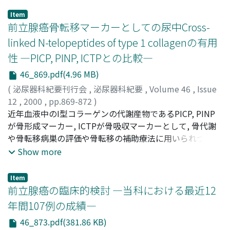
Item
前立腺癌骨転移マーカーとしての尿中Cross-
linked N-telopeptides of type 1 collagenの有用
性 ―PICP, PINP, ICTPとの比較―
46_869.pdf(4.96 MB)
(
泌尿器科紀要刊行会
,
泌尿器科紀要
,
Volume 46
,
Issue
12
,
2000
,
pp.869-872
)
小林, 裕
近年血液中のI型コラーゲンの代謝産物であるPICP, PINP
;
越智, 昌典
;
徳江, 章彦
;
KOBAYASHI, Yutaka
;
OCHI, Masanori
が骨形成マーカー, ICTPが骨吸収マーカーとして, 骨代謝
;
TOKUE, Akihiko
や骨転移病巣の評価や骨転移の補助療法に用いられつつあ
る.最近, 尿中type I collagen cross-linked N-
Show more
telopeptides(NTx)の測定が可能となり, 他の骨代謝マー
カー同様に利用可能であればその有用性は高い.そこで前
Item
立腺癌患者を治療前・再燃時で骨転移あり15例(1群), 内分
前立腺癌の臨床的検討 ―当科における最近12
泌療法有効で骨転移ありの11症例(2群), 限局性前立腺癌で
年間107例の成績―
骨転移なしの11症例(3群)に分け, 尿中NTxと血中PICP,
46_873.pdf(381.86 KB)
PINP, ICTPを同時測定して比較検討した.その結果, PICP・