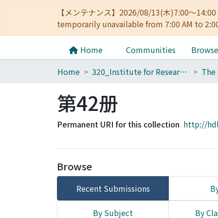
【メンテナンス】2026/08/13(木)7:00～14
temporarily unavailable from 7:00 AM to 2:0
Home
Communities
Brows
Home
320_Institute for Research in Humanities
第42册
Permanent URI for this collection
http://hd
Browse
Recent Submissions
By
By Subject
By Cla