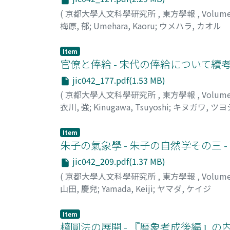
(
京都大學人文科學研究所
,
東方學報
,
Volum
梅原, 郁
;
Umehara, Kaoru
;
ウメハラ, カオル
Item
官僚と俸給 - 宋代の俸給について續考 
jic042_177.pdf(1.53 MB)
(
京都大學人文科學研究所
,
東方學報
,
Volum
衣川, 強
;
Kinugawa, Tsuyoshi
;
キヌガワ, ツヨ
Item
朱子の氣象學 - 朱子の自然学その三 -
jic042_209.pdf(1.37 MB)
(
京都大學人文科學研究所
,
東方學報
,
Volum
山田, 慶兒
;
Yamada, Keiji
;
ヤマダ, ケイジ
Item
橢圓法の展開 - 『暦象考成後編』の内