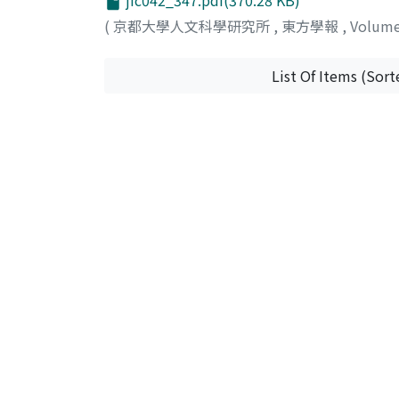
jic042_347.pdf(370.28 KB)
(
京都大學人文科學研究所
,
東方學報
,
Volum
List Of Items (Sort