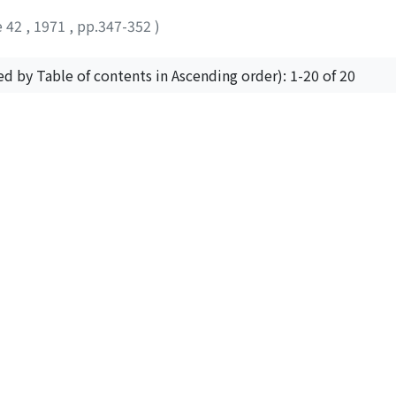
e 42
,
1971
,
pp.347-352
)
ed by Table of contents in Ascending order): 1-20 of 20