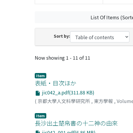
List Of Items (Sort
Sort by:
Recent Submissions
Now showing
1 - 11 of 11
Item
表紙・目次ほか
jic042_a.pdf(311.88 KB)
(
京都大學人文科學研究所
,
東方學報
,
Volum
Item
長沙出土楚帛書の十二神の由來
jic042_001.pdf(6.86 MB)