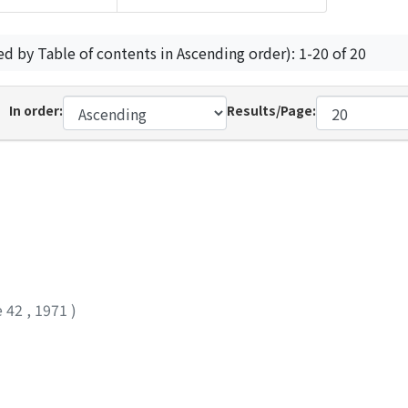
ed by Table of contents in Ascending order): 1-20 of 20
In order:
Results/Page:
e 42
,
1971
)