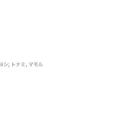
キヨシ
;
トナミ, マモル