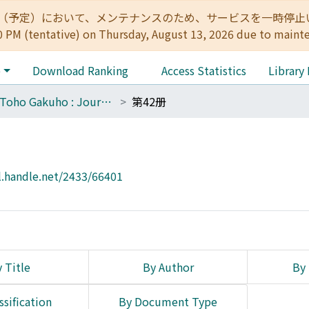
:00（予定）において、メンテナンスのため、サービスを一時停止いたします。 
0 PM (tentative) on Thursday, August 13, 2026 due to maint
e
Download Ranking
Access Statistics
Library
The Toho Gakuho : Journal of Oriental Studies, Kyoto
第42册
l.handle.net/2433/66401
 Title
By Author
By 
ssification
By Document Type