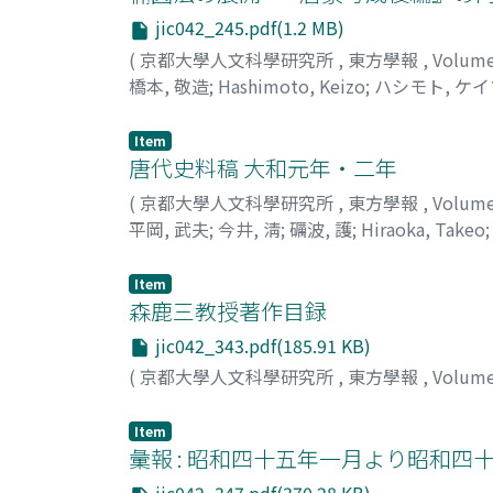
jic042_245.pdf(1.2 MB)
(
京都大學人文科學研究所
,
東方學報
,
Volum
橋本, 敬造
;
Hashimoto, Keizo
;
ハシモト, ケ
Item
唐代史料稿 大和元年・二年
(
京都大學人文科學研究所
,
東方學報
,
Volum
平岡, 武夫
;
今井, 淸
;
礪波, 護
;
Hiraoka, Takeo
Item
森鹿三教授著作目録
jic042_343.pdf(185.91 KB)
(
京都大學人文科學研究所
,
東方學報
,
Volum
Item
彙報 : 昭和四十五年一月より昭和四