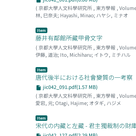
(
京都大學人文科學研究所
,
東方學報
,
Volum
林, 巳奈夫
;
Hayashi, Minao
;
ハヤシ, ミナオ
Item
藤井有鄰館所藏甲骨文字
(
京都大學人文科學研究所
,
東方學報
,
Volum
伊藤, 道治
;
Ito, Michiharu
;
イトウ, ミチハル
Item
唐代後半における社會變質の一考察
jic042_091.pdf(1.57 MB)
(
京都大學人文科學研究所
,
東方學報
,
Volum
愛宕, 元
;
Otagi, Hajime
;
オタギ, ハジメ
Item
宋代の内藏と左藏 - 君主獨裁制の財庫 
jic042_127.pdf(2.29 MB)