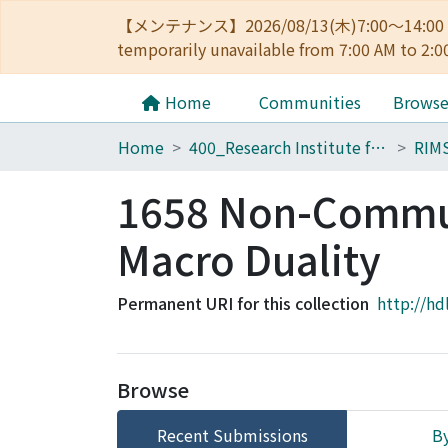
【メンテナンス】2026/08/13(木)7:00～14
temporarily unavailable from 7:00 AM to 2:0
Home
Communities
Brows
Home
400_Research Institute for Mathematical Sciences
RIM
1658 Non-Commut
Macro Duality
Permanent URI for this collection
http://hd
Browse
Recent Submissions
By