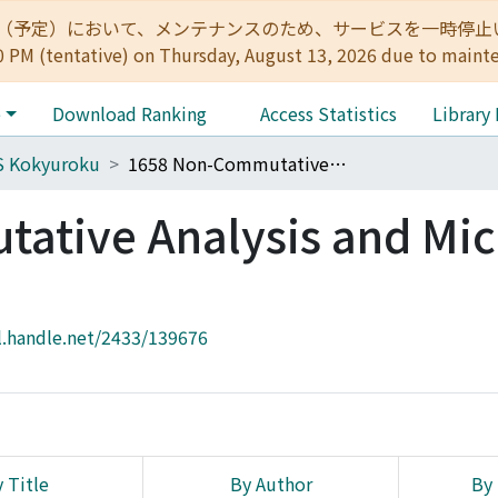
:00（予定）において、メンテナンスのため、サービスを一時停止いたします。 
0 PM (tentative) on Thursday, August 13, 2026 due to maint
e
Download Ranking
Access Statistics
Library
S Kokyuroku
1658 Non-Commutative Analysis and Micro-Macro Duality
ative Analysis and Mic
l.handle.net/2433/139676
 Title
By Author
By 