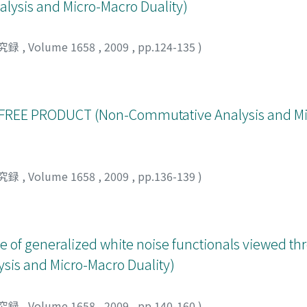
ysis and Micro-Macro Duality)
究録
,
Volume 1658
,
2009
,
pp.124-135
)
REE PRODUCT (Non-Commutative Analysis and Mi
究録
,
Volume 1658
,
2009
,
pp.136-139
)
ace of generalized white noise functionals viewed t
sis and Micro-Macro Duality)
究録
,
Volume 1658
,
2009
,
pp.140-160
)