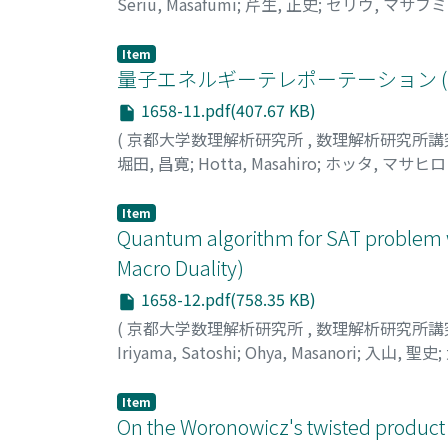
Seriu, Masafumi
;
芹生, 正史
;
セリウ, マサフミ
Item
量子エネルギーテレポーテーション 
1658-11.pdf(407.67 KB)
(
京都大学数理解析研究所
,
数理解析研究所講
堀田, 昌寛
;
Hotta, Masahiro
;
ホッタ, マサヒロ
Item
Quantum algorithm for SAT problem 
Macro Duality)
1658-12.pdf(758.35 KB)
(
京都大学数理解析研究所
,
数理解析研究所講
Iriyama, Satoshi
;
Ohya, Masanori
;
入山, 聖史
;
Item
On the Woronowicz's twisted product