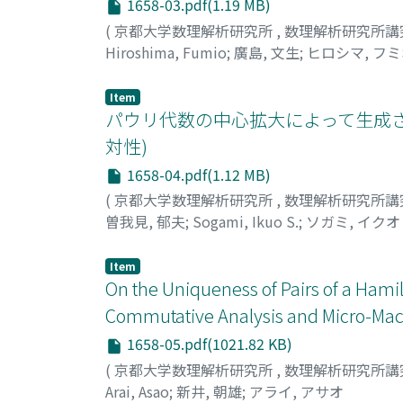
1658-03.pdf(1.19 MB)
(
京都大学数理解析研究所
,
数理解析研究所講
Hiroshima, Fumio
;
廣島, 文生
;
ヒロシマ, フ
Item
パウリ代数の中心拡大によって生成さ
対性)
1658-04.pdf(1.12 MB)
(
京都大学数理解析研究所
,
数理解析研究所講
曽我見, 郁夫
;
Sogami, Ikuo S.
;
ソガミ, イクオ
Item
On the Uniqueness of Pairs of a Ham
Commutative Analysis and Micro-Macr
1658-05.pdf(1021.82 KB)
(
京都大学数理解析研究所
,
数理解析研究所講
Arai, Asao
;
新井, 朝雄
;
アライ, アサオ