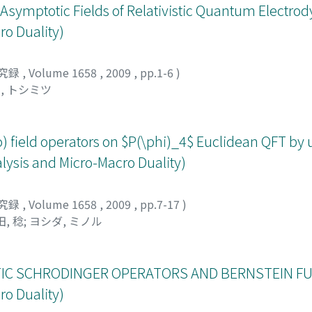
 Asymptotic Fields of Relativistic Quantum Electro
o Duality)
究録
,
Volume 1658
,
2009
,
pp.1-6
)
, トシミツ
ro) field operators on $P(\phi)_4$ Euclidean QFT by
lysis and Micro-Macro Duality)
究録
,
Volume 1658
,
2009
,
pp.7-17
)
, 稔
;
ヨシダ, ミノル
TIC SCHRODINGER OPERATORS AND BERNSTEIN FU
o Duality)