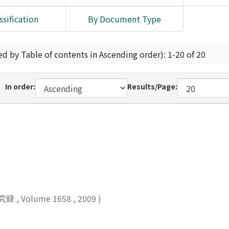
ssification
By Document Type
ed by Table of contents in Ascending order): 1-20 of 20
In order:
Results/Page:
究録
,
Volume 1658
,
2009
)