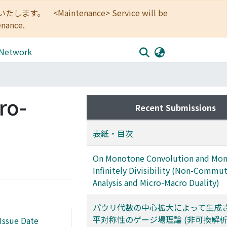
<Maintenance> Service will be
enance.
 Network
ro-
Recent Submissions
表紙・目次
On Monotone Convolution and Mo
Infinitely Divisibility (Non-Commu
Analysis and Micro-Macro Duality)
パウリ代数の中心拡大によって生成
平対称性のゲージ場理論 (非可換解
Issue Date