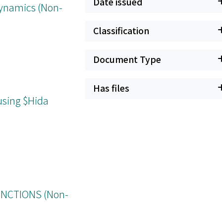
Date issued
dynamics (Non-
Classification
Document Type
Has files
 using $Hida
NCTIONS (Non-