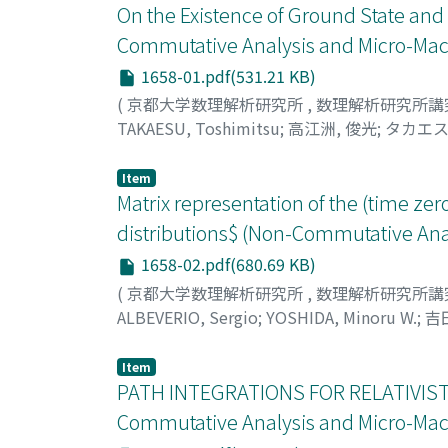
On the Existence of Ground State and
Commutative Analysis and Micro-Macr
1658-01.pdf(531.21 KB)
(
京都大学数理解析研究所
,
数理解析研究所講
TAKAESU, Toshimitsu
;
高江洲, 俊光
;
タカエス
Item
Matrix representation of the (time ze
distributions$ (Non-Commutative Ana
1658-02.pdf(680.69 KB)
(
京都大学数理解析研究所
,
数理解析研究所講
ALBEVERIO, Sergio
;
YOSHIDA, Minoru W.
;
吉田
Item
PATH INTEGRATIONS FOR RELATIVIS
Commutative Analysis and Micro-Macr