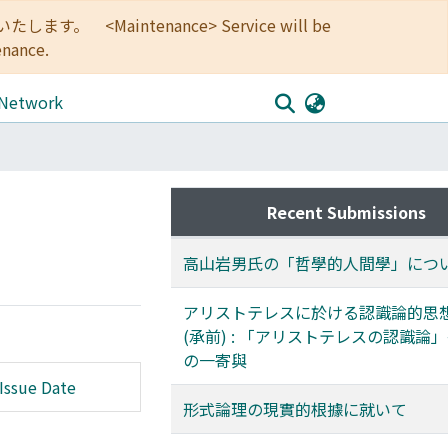
<Maintenance> Service will be
enance.
 Network
Recent Submissions
高山岩男氏の「哲學的人間學」につ
アリストテレスに於ける認識論的思
(承前) : 「アリストテレスの認識論
の一寄與
Issue Date
形式論理の現實的根據に就いて