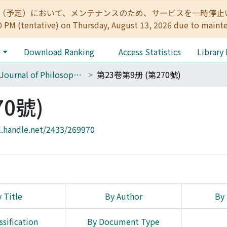
:00（予定）において、メンテナンスのため、サービスを一時停止いたします。 
0 PM (tentative) on Thursday, August 13, 2026 due to maint
e
Download Ranking
Access Statistics
Library
The Journal of Philosophical Studies
第23卷第9册 (第270號)
70號)
l.handle.net/2433/269970
 Title
By Author
By 
ssification
By Document Type