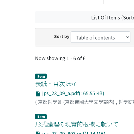
List Of Items (Sort
Sort by:
Recent Submissions
Now showing
1 - 6 of 6
Item
表紙・目次ほか
jps_23_09_a.pdf(165.55 KB)
(
京都哲學會 (京都帝國大學文學部内)
,
哲學研
Item
形式論理の現實的根據に就いて
jps_23_09_803.pdf(1.14 MB)