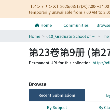
【メンテナンス】2026/08/13(木)7:00～14
temporarily unavailable from 7:00 AM to 2:0
Home
Communities
Brows
Home
010_Graduate School of Letters
第23卷第9册 (第2
Permanent URI for this collection
http://hd
Browse
Recent Submissions
By
By Subject
By Cla