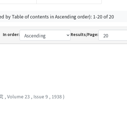
ed by Table of contents in Ascending order): 1-20 of 20
In order:
Results/Page:
究
,
Volume 23
,
Issue 9
,
1938
)