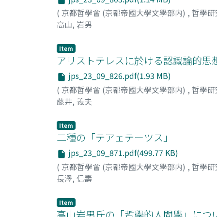
(
京都哲學會 (京都帝國大學文學部内)
,
哲學研
高山, 岩男
Item
アリストテレスに於ける認識論的思想の
jps_23_09_826.pdf(1.93 MB)
(
京都哲學會 (京都帝國大學文學部内)
,
哲學研
藤井, 義夫
Item
二種の「テアェテーツス」
jps_23_09_871.pdf(499.77 KB)
(
京都哲學會 (京都帝國大學文學部内)
,
哲學研
長澤, 信壽
Item
高山岩男氏の「哲學的人間學」につ