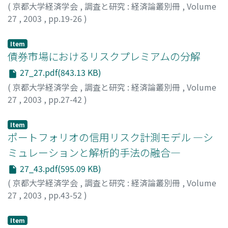
(
京都大学経済学会
,
調査と研究 : 経済論叢別冊
,
Volume
27
,
2003
,
pp.19-26
)
乾, 孝治
;
Inui, Koji
;
イヌイ, コウジ
Item
債券市場におけるリスクプレミアムの分解
27_27.pdf(843.13 KB)
(
京都大学経済学会
,
調査と研究 : 経済論叢別冊
,
Volume
27
,
2003
,
pp.27-42
)
今井, 俊夫
;
Imai, Toshio
;
イマイ, トシオ
Item
ポートフォリオの信用リスク計測モデル ―シ
ミュレーションと解析的手法の融合―
27_43.pdf(595.09 KB)
(
京都大学経済学会
,
調査と研究 : 経済論叢別冊
,
Volume
27
,
2003
,
pp.43-52
)
室町, 幸雄
;
Muromachi, Yukio
;
ムロマチ, ユキオ
Item