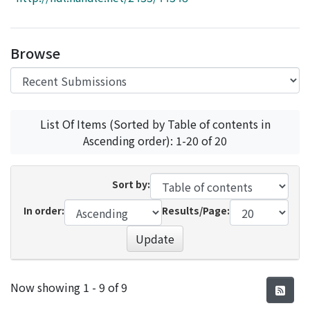
Access Statistics
Library Network
Browse
List Of Items (Sorted by Table of contents in
Ascending order): 1-20 of 20
Sort by:
In order:
Results/Page:
Update
Recent Submissions
Now showing
1 - 9 of 9