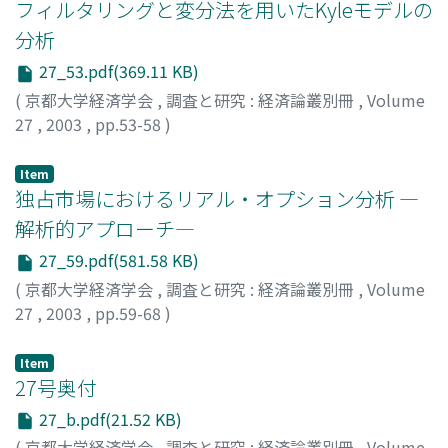
フィルタリングと変分法を用いたKyleモデルの
分析
27_53.pdf(369.11 KB)
(
京都大学経済学会
,
調査と研究 : 経済論叢別冊
,
Volume
27
,
2003
,
pp.53-58
)
西出, 勝正
;
Nishide, Katsumasa
;
ニシデ, カツマサ
Item
独占市場におけるリアル・オプション分析 ―
解析的アプローチ―
27_59.pdf(581.58 KB)
(
京都大学経済学会
,
調査と研究 : 経済論叢別冊
,
Volume
27
,
2003
,
pp.59-68
)
芝田, 隆志
;
藤原, 哉
;
Shibata, Takashi
;
Fujiwara, Hajime
;
シバタ, タカシ
;
フジワラ, ハジメ
Item
27号奥付
27_b.pdf(21.52 KB)
(
京都大学経済学会
,
調査と研究 : 経済論叢別冊
,
Volume