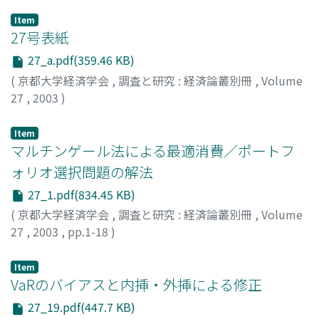
Item
27号表紙
27_a.pdf(359.46 KB)
(
京都大学経済学会
,
調査と研究 : 経済論叢別冊
,
Volume
27
,
2003
)
Item
マルチンゲール法による最適消費／ポートフ
ォリオ選択問題の解法
27_1.pdf(834.45 KB)
(
京都大学経済学会
,
調査と研究 : 経済論叢別冊
,
Volume
27
,
2003
,
pp.1-18
)
岩城, 秀樹
;
吉川, 大介
;
Iwaki, Hideki
;
Yoshikawa, Daisuke
;
イワキ, ヒデキ
;
ヨシカワ, ダイスケ
Item
VaRのバイアスと内挿・外挿による修正
27_19.pdf(447.7 KB)