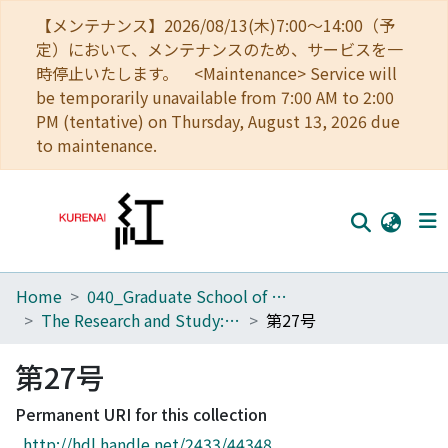
【メンテナンス】2026/08/13(木)7:00～14:00（予
定）において、メンテナンスのため、サービスを一
時停止いたします。 <Maintenance> Service will
be temporarily unavailable from 7:00 AM to 2:00
PM (tentative) on Thursday, August 13, 2026 due
to maintenance.
Home
040_Graduate School of Economics
Home
The Research and Study: Special Issue of the Economic Review
第27号
Communities
第27号
Browse
Permanent URI for this collection
Download Ranking
http://hdl.handle.net/2433/44348