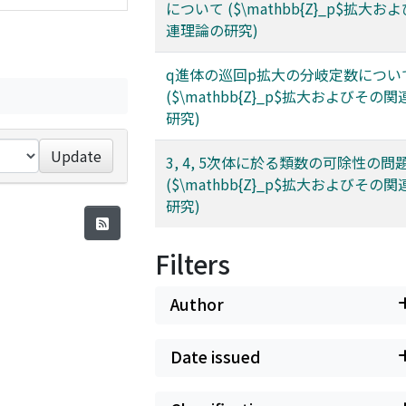
について ($\mathbb{Z}_p$拡大
連理論の研究)
q進体の巡回p拡大の分岐定数につい
($\mathbb{Z}_p$拡大およびその
研究)
Update
3, 4, 5次体に於る類数の可除性の問
($\mathbb{Z}_p$拡大およびその
研究)
Filters
Author
Date issued