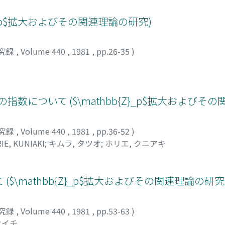
{Z}_p$拡大およびその関連理論の研究)
究録
,
Volume 440
,
1981
,
pp.26-35
)
Idealの指数について ($\mathbb{Z}_p$拡大および
究録
,
Volume 440
,
1981
,
pp.36-52
)
IE, KUNIAKI
;
キムラ, タツオ
;
ホリエ, クニアキ
\mathbb{Z}_p$拡大およびその関連理論の研究
究録
,
Volume 440
,
1981
,
pp.53-63
)
ウイチ