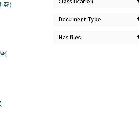
Classification
研究)
Document Type
Has files
究)
)