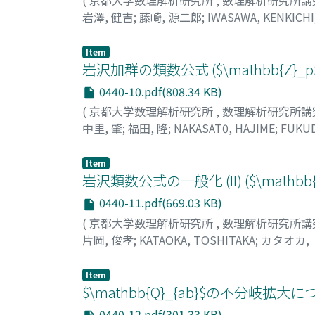
岩澤, 健吉
;
藤崎, 源二郎
;
IWASAWA, KENKICHI
Item
岩沢加群の類数公式 ($\mathbb{Z
0440-10.pdf(808.34 KB)
(
京都大学数理解析研究所
,
数理解析研究所講
中里, 肇
;
福田, 隆
;
NAKASAT0, HAJIME
;
FUKUD
Item
岩沢類数公式の一般化 (II) ($\mat
0440-11.pdf(669.03 KB)
(
京都大学数理解析研究所
,
数理解析研究所講
片岡, 俊孝
;
KATAOKA, TOSHITAKA
;
カタオカ,
Item
$\mathbb{Q}_{ab}$の不分岐拡大
0440-12.pdf(301.33 KB)