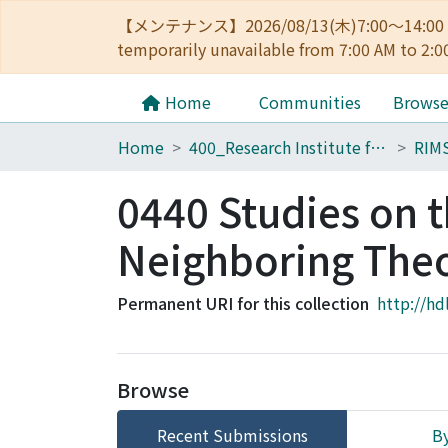
【メンテナンス】2026/08/13(木)7:00～14
temporarily unavailable from 7:00 AM to 2:0
Home
Communities
Brows
Home
400_Research Institute for Mathematical Sciences
RIM
0440 Studies on t
Neighboring The
Permanent URI for this collection
http://hd
Browse
Recent Submissions
By