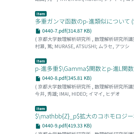
Item
多重ガンマ函数のp-進類似について ($
0440-7.pdf(314.87 KB)
(
京都大学数理解析研究所
,
数理解析研究所講
村瀬, 篤
;
MURASE, ATSUSHI
;
ムラセ, アツシ
Item
p-進多重$\Gamma$関数とp-進L関
0440-8.pdf(345.81 KB)
(
京都大学数理解析研究所
,
数理解析研究所講
今井, 秀雄
;
IMAI, HIDEO
;
イマイ, ヒデオ
Item
$\mathbb{Z}_p$拡大のコホモロジ
0440-9.pdf(419.33 KB)
(
京都大学数理解析研究所
,
数理解析研究所講