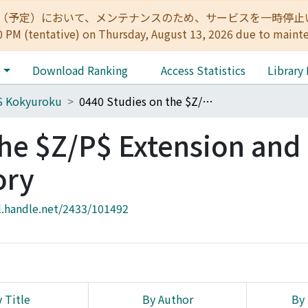
:00（予定）において、メンテナンスのため、サービスを一時停止いたします。 
0 PM (tentative) on Thursday, August 13, 2026 due to maint
e
Download Ranking
Access Statistics
Library
S Kokyuroku
0440 Studies on the $Z/P$ Extension and Its Neighboring Theory
he $Z/P$ Extension and 
ory
l.handle.net/2433/101492
 Title
By Author
By 