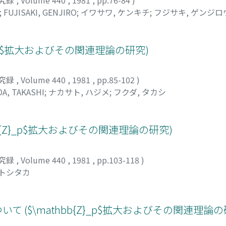
;
FUJISAKI, GENJIRO
;
イワサワ, ケンキチ
;
フジサキ, ゲンジロ
}_p$拡大およびその関連理論の研究)
究録
,
Volume 440
,
1981
,
pp.85-102
)
A, TAKASHI
;
ナカサト, ハジメ
;
フクダ, タカシ
hbb{Z}_p$拡大およびその関連理論の研究)
究録
,
Volume 440
,
1981
,
pp.103-118
)
 トシタカ
について ($\mathbb{Z}_p$拡大およびその関連理論の