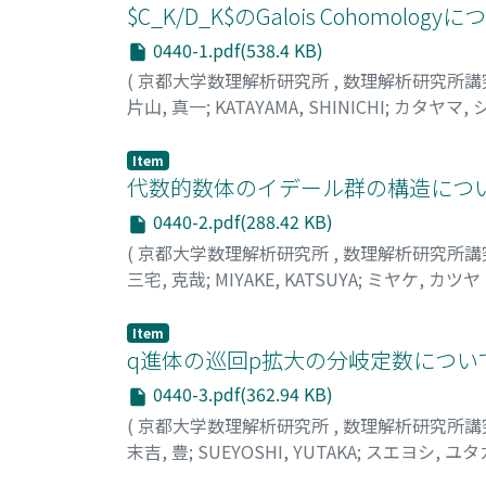
$C_K/D_K$のGalois Cohomolo
0440-1.pdf(538.4 KB)
(
京都大学数理解析研究所
,
数理解析研究所講
片山, 真一
;
KATAYAMA, SHINICHI
;
カタヤマ, 
Item
代数的数体のイデール群の構造について (
0440-2.pdf(288.42 KB)
(
京都大学数理解析研究所
,
数理解析研究所講
三宅, 克哉
;
MIYAKE, KATSUYA
;
ミヤケ, カツヤ
Item
q進体の巡回p拡大の分岐定数について (
0440-3.pdf(362.94 KB)
(
京都大学数理解析研究所
,
数理解析研究所講
末吉, 豊
;
SUEYOSHI, YUTAKA
;
スエヨシ, ユタ