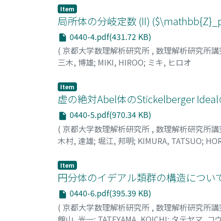
Item
局所体の分岐定数 (II) ($\mathbb
0440-4.pdf(431.72 KB)
(
京都大学数理解析研究所
,
数理解析研究所講
三木, 博雄
;
MIKI, HIROO
;
ミキ, ヒロオ
Item
虚の絶対Abel体のStickelberger 
0440-5.pdf(970.34 KB)
(
京都大学数理解析研究所
,
数理解析研究所講
木村, 達雄
;
堀江, 邦明
;
KIMURA, TATSUO
;
HOR
Item
円分体のイデアル類群の構造について ($
0440-6.pdf(395.39 KB)
(
京都大学数理解析研究所
,
数理解析研究所講
館山, 光一
;
TATEYAMA, KOICHI
;
タテヤマ, コ