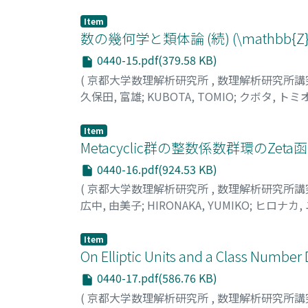
Item
数の幾何学と類体論 (続) (\mathb
0440-15.pdf(379.58 KB)
(
京都大学数理解析研究所
,
数理解析研究所講
久保田, 富雄
;
KUBOTA, TOMIO
;
クボタ, トミ
Item
Metacyclic群の整数係数群環のZet
0440-16.pdf(924.53 KB)
(
京都大学数理解析研究所
,
数理解析研究所講
広中, 由美子
;
HIRONAKA, YUMIKO
;
ヒロナカ,
Item
On Elliptic Units and a Class
0440-17.pdf(586.76 KB)
(
京都大学数理解析研究所
,
数理解析研究所講