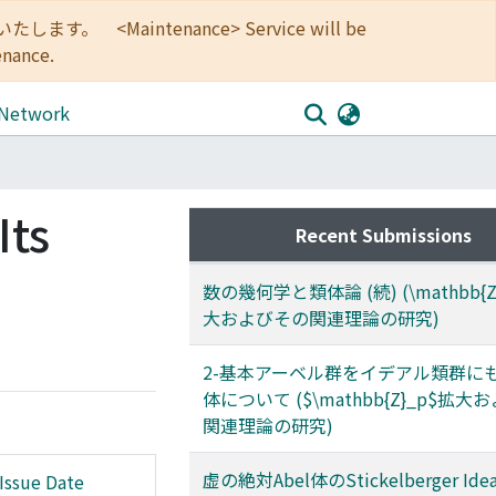
<Maintenance> Service will be
enance.
 Network
Its
Recent Submissions
数の幾何学と類体論 (続) (\mathbb{Z
大およびその関連理論の研究)
2-基本アーベル群をイデアル類群に
体について ($\mathbb{Z}_p$拡
関連理論の研究)
虚の絶対Abel体のStickelberger Id
Issue Date