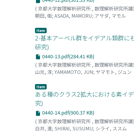
(
京都大学数理解析研究所
,
数理解析研究所講
朝田, 衞
;
ASADA, MAMORU
;
アサダ, マモル
Item
2-基本アーベル群をイデアル類群にもつ虚
研究)
0440-13.pdf(284.41 KB)
(
京都大学数理解析研究所
,
数理解析研究所講
山元, 淳
;
YAMAMOTO, JUN
;
ヤマモト, ジュン
Item
ある種のクラス2拡大における素イデアル
究)
0440-14.pdf(900.37 KB)
(
京都大学数理解析研究所
,
数理解析研究所講
白井, 進
;
SHIRAI, SUSUMU
;
シライ, ススム