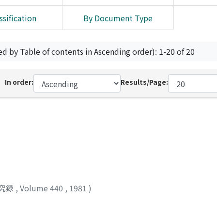
ssification
By Document Type
ed by Table of contents in Ascending order): 1-20 of 20
In order:
Results/Page:
究録
,
Volume 440
,
1981
)